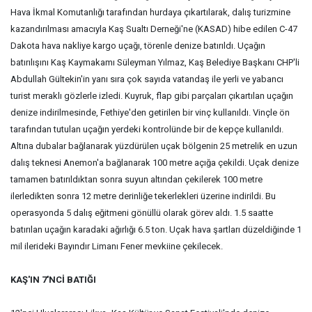
Hava İkmal Komutanlığı tarafından hurdaya çıkartılarak, dalış turizmine
kazandırılması amacıyla Kaş Sualtı Derneği'ne (KASAD) hibe edilen C-47
Dakota hava nakliye kargo uçağı, törenle denize batırıldı. Uçağın
batırılışını Kaş Kaymakamı Süleyman Yılmaz, Kaş Belediye Başkanı CHP'li
Abdullah Gültekin'in yanı sıra çok sayıda vatandaş ile yerli ve yabancı
turist meraklı gözlerle izledi. Kuyruk, flap gibi parçaları çıkartılan uçağın
denize indirilmesinde, Fethiye'den getirilen bir vinç kullanıldı. Vinçle ön
tarafından tutulan uçağın yerdeki kontrolünde bir de kepçe kullanıldı.
Altına dubalar bağlanarak yüzdürülen uçak bölgenin 25 metrelik en uzun
dalış teknesi Anemon'a bağlanarak 100 metre açığa çekildi. Uçak denize
tamamen batırıldıktan sonra suyun altından çekilerek 100 metre
ilerledikten sonra 12 metre derinliğe tekerlekleri üzerine indirildi. Bu
operasyonda 5 dalış eğitmeni gönüllü olarak görev aldı. 1.5 saatte
batırılan uçağın karadaki ağırlığı 6.5 ton. Uçak hava şartları düzeldiğinde 1
mil ilerideki Bayındır Limanı Fener mevkiine çekilecek.
KAŞ'IN 7'NCİ BATIĞI