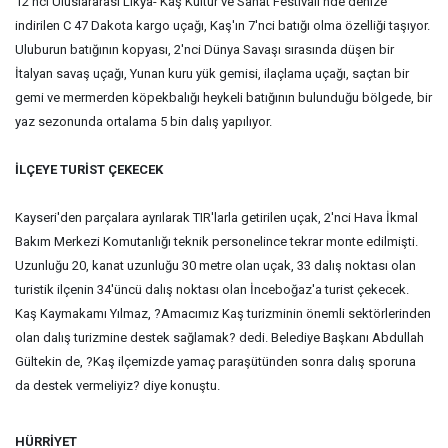
12'nci Uluslararası Likya- Kaş Kültür ve Sanat Festivali'nde denize
indirilen C 47 Dakota kargo uçağı, Kaş'ın 7'nci batığı olma özelliği taşıyor.
Uluburun batığının kopyası, 2'nci Dünya Savaşı sırasında düşen bir
İtalyan savaş uçağı, Yunan kuru yük gemisi, ilaçlama uçağı, saçtan bir
gemi ve mermerden köpekbalığı heykeli batığının bulunduğu bölgede, bir
yaz sezonunda ortalama 5 bin dalış yapılıyor.
İLÇEYE TURİST ÇEKECEK
Kayseri'den parçalara ayrılarak TIR'larla getirilen uçak, 2'nci Hava İkmal
Bakım Merkezi Komutanlığı teknik personelince tekrar monte edilmişti.
Uzunluğu 20, kanat uzunluğu 30 metre olan uçak, 33 dalış noktası olan
turistik ilçenin 34'üncü dalış noktası olan İnceboğaz'a turist çekecek.
Kaş Kaymakamı Yılmaz, ?Amacımız Kaş turizminin önemli sektörlerinden
olan dalış turizmine destek sağlamak? dedi. Belediye Başkanı Abdullah
Gültekin de, ?Kaş ilçemizde yamaç paraşütünden sonra dalış sporuna
da destek vermeliyiz? diye konuştu.
HÜRRİYET