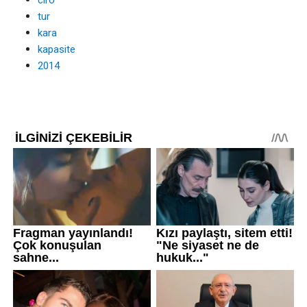
ciro
tur
kara
kapasite
2014