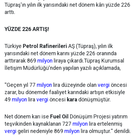
Tüpraş'ın yılın ilk yarısındaki net dönem kârı yüzde 226
arttı.
YÜZDE 226 ARTIŞ!
Türkiye
Petrol Rafinerileri
AŞ (Tüpraş), yılın ilk
yarısındaki net dönem karını yüzde 226 oranında
arttırarak 869
milyon
liraya çıkardı.Tüpraş Kurumsal
İletişim Müdürlüğü'nden yapılan yazılı açıklamada,
''Geçen yıl 77
milyon
lira düzeyinde olan
vergi
öncesi
zarar, bu dönemde faaliyet karındaki artışın etkisiyle
49
milyon
lira
vergi
öncesi
kara
dönüşmüştür.
Net dönem karı ise
Fuel Oil
Dönüşüm Projesi yatırım
teşvikinden kaynaklanan 727
milyon
lira ertelenmiş
vergi
geliri nedeniyle 869
milyon
lira olmuştur.'' denildi.