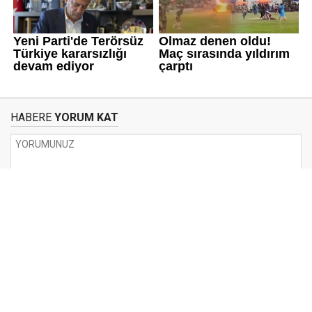
HABERE
YORUM KAT
UYARI:
Küfür, hakaret, rencide edici cümleler veya imalar, inançlara saldırı