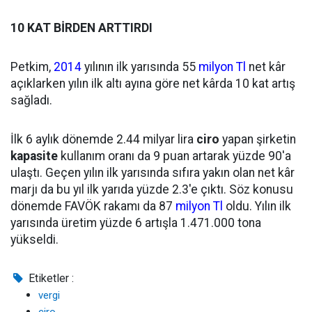
10 KAT BİRDEN ARTTIRDI
Petkim,
2014
yılının ilk yarısında 55
milyon
Tl
net kâr
açıklarken yılın ilk altı ayına göre net kârda 10 kat artış
sağladı.
İlk 6 aylık dönemde 2.44 milyar lira
ciro
yapan şirketin
kapasite
kullanım oranı da 9 puan artarak yüzde 90'a
ulaştı. Geçen yılın ilk yarısında sıfıra yakın olan net kâr
marjı da bu yıl ilk yarıda yüzde 2.3'e çıktı. Söz konusu
dönemde FAVÖK rakamı da 87
milyon
Tl
oldu. Yılın ilk
yarısında üretim yüzde 6 artışla 1.471.000 tona
yükseldi.
Etiketler :
vergi