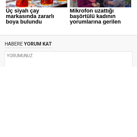
HABERE
YORUM KAT
UYARI:
Küfür, hakaret, rencide edici cümleler veya imalar, inançlara saldırı
içeren, imla kuralları ile yazılmamış,