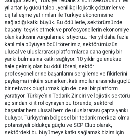
Songül Sezer, “Türkiye Tedarik Zinciri sektörünün her
yıl artan iş gücü talebi, yenilikçi lojistik çözümler ve
dijitalleşme yatırımları ile Türkiye ekonomisine
sağladığı katkı büyük. Bu ödüllerle, sektörümüzde
başarıyı teşvik etmek ve profesyonellerin ekonomiye
olan katkısını vurgulamak istiyoruz. Her yıl daha fazla
katılımla büyüyen ödül törenimiz, sektörümüzün
ulusal ve uluslararası platformlarda daha geniş bir
yankı bulmasına katkı sağlıyor. 10 yıldır geleneksel
hale gelmiş olan bu ödül töreni, sektör
profesyonellerine başarılarını sergileme ve fikirlerini
paylaşma imkânı sunarken, katılımcılar arasında güçlü
bir network oluşturmak için de ideal bir platform
yaratıyor. Türkiye’nin Tedarik Zinciri ve lojistik sektörü
açısından kilit rol oynayan bu törende, sektörel
başarılar hem ulusal hem de uluslararası çapta yankı
buluyor. Türkiye’nin bölgesel bir tedarik merkezi olma
potansiyeli oldukça güçlü ve SCP Club olarak,
sektördeki bu büyümeye katkı sağlamak bizim için