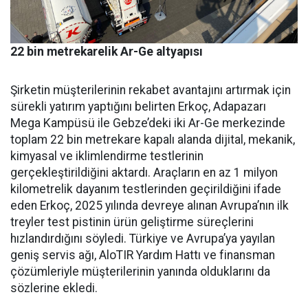
22 bin metrekarelik Ar-Ge altyapısı
Şirketin müşterilerinin reka­bet avantajını artırmak için
sü­rekli yatırım yaptığını belirten Erkoç, Adapazarı
Mega Kampü­sü ile Gebze’deki iki Ar-Ge mer­kezinde
toplam 22 bin metreka­re kapalı alanda dijital, mekanik,
kimyasal ve iklimlendirme test­lerinin
gerçekleştirildiğini ak­tardı. Araçların en az 1 milyon
kilometrelik dayanım testlerin­den geçirildiğini ifade
eden Er­koç, 2025 yılında devreye alınan Avrupa’nın ilk
treyler test pisti­nin ürün geliştirme süreçlerini
hızlandırdığını söyledi. Türkiye ve Avrupa’ya yayılan
geniş ser­vis ağı, AloTIR Yardım Hattı ve finansman
çözümleriyle müşte­rilerinin yanında olduklarını da
sözlerine ekledi.