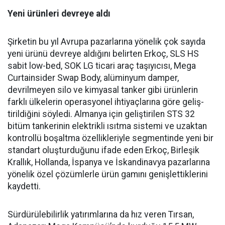
Yeni ürünleri devreye aldı
Şirketin bu yıl Avrupa pazar­larına yönelik çok sayıda
yeni ürünü devreye aldığını belirten Erkoç, SLS HS
sabit low-bed, SOK LG ticari araç taşıyıcısı, Mega
Curtainsider Swap Body, alüminyum damper,
devrilme­yen silo ve kimyasal tanker gibi ürünlerin
farklı ülkelerin ope­rasyonel ihtiyaçlarına göre geliş­
tirildiğini söyledi. Almanya için geliştirilen STS 32
bitüm tan­kerinin elektrikli ısıtma siste­mi ve uzaktan
kontrollü boşalt­ma özellikleriyle segmentinde yeni bir
standart oluşturduğunu ifade eden Erkoç, Birleşik
Kral­lık, Hollanda, İspanya ve İskan­dinavya pazarlarına
yönelik özel çözümlerle ürün gamını geniş­lettiklerini
kaydetti.
Sürdürülebilirlik yatırımları­na da hız veren Tırsan,