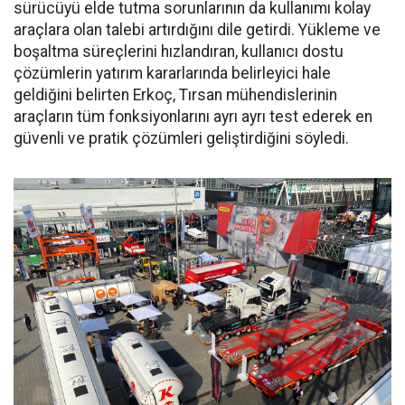
sürücüyü el­de tutma sorunlarının da kullanı­mı kolay
araçlara olan talebi ar­tırdığını dile getirdi. Yükleme ve
boşaltma süreçlerini hızlandıran, kullanıcı dostu
çözümlerin yatı­rım kararlarında belirleyici hale
geldiğini belirten Erkoç, Tırsan mühendislerinin
araçların tüm fonksiyonlarını ayrı ayrı test ede­rek en
güvenli ve pratik çözümleri geliştirdiğini söyledi.