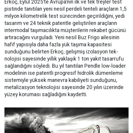
Erkoç, Eylül 2025’te Avru­pa’nın ilk ve tek treyler test
pistin­de tanıtılan yeni nesil perdeli ten­teli araçların 1,5
milyon kilomet­relik test sürecinden geçirildiğini, yedi
tasarım ve 24 teknik patentle geliştirilen araçların
intermodal taşımacılıkta müşterilerin reka­bet gücünü
artıracağını vurgula­dı. Yeni nesil Buz Frigo ailesinin
hafif yapısıyla daha fazla yük ta­şıma kapasitesi
sunduğunu belir­ten Erkoç, gelişmiş izolasyon tek­
nolojisi sayesinde yıllık yaklaşık 1 ton yakıt tasarrufu
sağlandığı­nı söyledi. Bu yıl tanıtılan Pendle low-loader
modelinin ise patent­li progresif hidrolik dümenleme
sistemiyle yüksek manevra kabi­liyeti sunduğunu,
metalizasyon teknolojisi sayesinde 20 yılın üze­rinde
yüzey koruması sağladığını kaydetti.