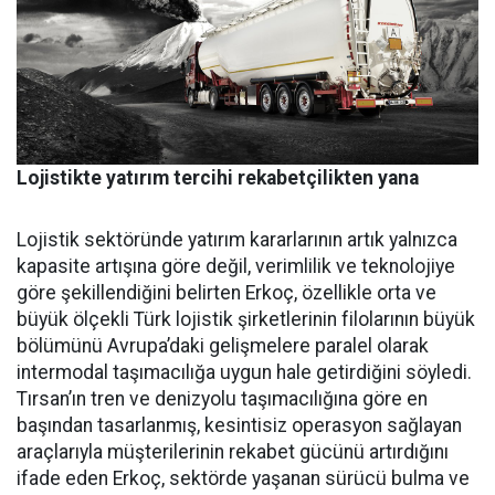
Lojistikte yatırım tercihi rekabetçilikten yana
Lojistik sektöründe yatırım ka­rarlarının artık yalnızca
kapasi­te artışına göre değil, verimlilik ve teknolojiye
göre şekillendiği­ni belirten Erkoç, özellikle orta ve
büyük ölçekli Türk lojistik şirket­lerinin filolarının büyük
bölümü­nü Avrupa’daki gelişmelere para­lel olarak
intermodal taşımacılı­ğa uygun hale getirdiğini söyledi.
Tırsan’ın tren ve denizyolu taşı­macılığına göre en
başından ta­sarlanmış, kesintisiz operasyon sağlayan
araçlarıyla müşterile­rinin rekabet gücünü artırdığını
ifade eden Erkoç, sektörde yaşa­nan sürücü bulma ve