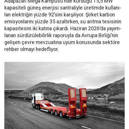
Adapaza­rı Mega Kampüsü’nde kurduğu 15,5 MW
kapasiteli güneş ener­jisi santraliyle üretimde kullanı­
lan elektriğin yüzde 92’sini karşı­lıyor. Şirket karbon
emisyonları­nı yüzde 35 azaltırken, su arıtma tesisinin
kapasitesini iki katına çıkardı. Haziran 2026’da yayım­
lanan sürdürülebilirlik raporuyla da Avrupa Birliği’nin
gelişen çev­re mevzuatına uyum konusunda sektöre
rehber olmayı hedefliyor.