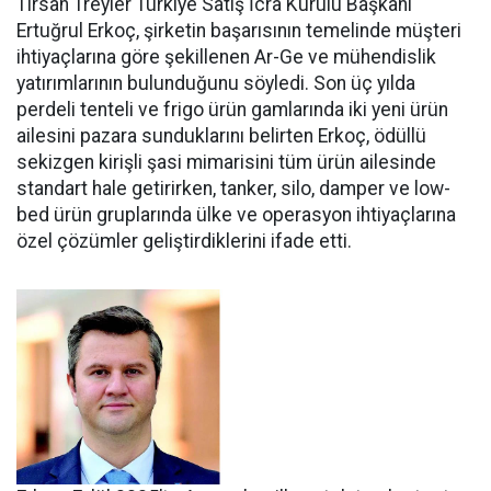
Tırsan Treyler Türkiye Satış İcra Kurulu Başkanı
Ertuğrul Er­koç, şirketin başarısının teme­linde müşteri
ihtiyaçlarına göre şekillenen Ar-Ge ve mühendislik
yatırımlarının bulunduğunu söy­ledi. Son üç yılda
perdeli tenteli ve frigo ürün gamlarında iki yeni ürün
ailesini pazara sundukları­nı belirten Erkoç, ödüllü
sekizgen kirişli şasi mimarisini tüm ürün ailesinde
standart hale getirir­ken, tanker, silo, damper ve low­
bed ürün gruplarında ülke ve ope­rasyon ihtiyaçlarına
özel çözüm­ler geliştirdiklerini ifade etti.