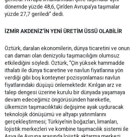
dönemde yüzde 48,6, Çin’den Avrupa’ya taşımalar
yüzde 27,7 geriledi” dedi.
İZMİR AKDENİZ’İN YENİ ÜRETİM ÜSSÜ OLABİLİR
Öztürk, daralan ekonomilerin, dünya ticaretini ve onun
can damarı olan denizyolu taşımacılığını olumsuz
etkilediğini söyledi. Öztürk, “Çin yüksek hammadde
ithalatı ile dünya ticaretine ve navlun fiyatlarına yön
verdiği gibi boş konteyner pozisyonlaması navlun
fiyatlarındaki düşüşü önlemektedir. Kırılgan arz ve
talep dengesi üzerine kurulu bir dünyada yaşamaya
devam edeceğimiz öngörüsünden hareketle,
ülkemizin taşımacılıktaki değişime ayak uyduracak
teknolojik dönüşümü ve altyapı yatırımlarını
gerçekleştirmesi; Türkiye’nin boğazları, limanları,
lojistik merkezleri ve kombine taşımacılık sistemi ile
Asya ile Avrupa arasında lojistik aktarma merkezi