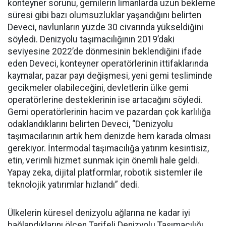
konteyner sorunu, gemilerin limanlarda uzun bekleme
süresi gibi bazı olumsuzluklar yaşandığını belirten
Deveci, navlunların yüzde 30 civarında yükseldiğini
söyledi. Denizyolu taşımacılığının 2019’daki
seviyesine 2022’de dönmesinin beklendiğini ifade
eden Deveci, konteyner operatörlerinin ittifaklarında
kaymalar, pazar payı değişmesi, yeni gemi tesliminde
gecikmeler olabileceğini, devletlerin ülke gemi
operatörlerine desteklerinin ise artacağını söyledi.
Gemi operatörlerinin hacim ve pazardan çok karlılığa
odaklandıklarını belirten Deveci, “Denizyolu
taşımacılarının artık hem denizde hem karada olması
gerekiyor. İntermodal taşımacılığa yatırım kesintisiz,
etin, verimli hizmet sunmak için önemli hale geldi.
Yapay zeka, dijital platformlar, robotik sistemler ile
teknolojik yatırımlar hızlandı” dedi.
Ülkelerin küresel denizyolu ağlarına ne kadar iyi
bağlandıklarını ölçen Tarifeli Denizyolu Taşımacılığı