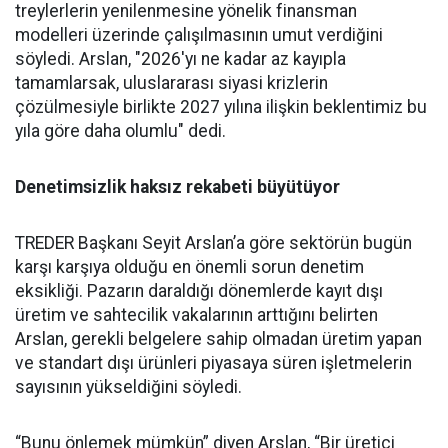
treylerlerin ye­nilenmesine yönelik finansman
modelleri üzerinde çalışılması­nın umut verdiğini
söyledi. Ars­lan, "2026'yı ne kadar az kayıpla
tamamlarsak, uluslararası siya­si krizlerin
çözülmesiyle birlik­te 2027 yılına ilişkin beklentimiz bu
yıla göre daha olumlu" dedi.
Denetimsizlik haksız rekabeti büyütüyor
TREDER Başkanı Seyit Arslan’a göre sektörün bugün
karşı karşıya olduğu en önemli sorun denetim
eksikliği. Pazarın daraldığı dönemlerde kayıt dışı
üretim ve sahtecilik vakalarının arttığını belirten
Arslan, gerekli belgelere sahip olmadan üretim yapan
ve standart dışı ürünleri piyasaya süren işletmelerin
sayısının yükseldiğini söyledi.
“Bunu önlemek mümkün” diyen Arslan, “Bir üretici