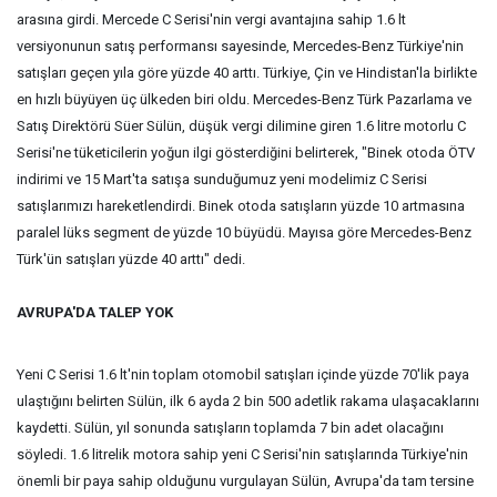
arasına girdi. Mercede C Serisi'nin vergi avantajına sahip 1.6 lt
versiyonunun satış performansı sayesinde, Mercedes-Benz Türkiye'nin
satışları geçen yıla göre yüzde 40 arttı. Türkiye, Çin ve Hindistan'la birlikte
en hızlı büyüyen üç ülkeden biri oldu. Mercedes-Benz Türk Pazarlama ve
Satış Direktörü Süer Sülün, düşük vergi dilimine giren 1.6 litre motorlu C
Serisi'ne tüketicilerin yoğun ilgi gösterdiğini belirterek, "Binek otoda ÖTV
indirimi ve 15 Mart'ta satışa sunduğumuz yeni modelimiz C Serisi
satışlarımızı hareketlendirdi. Binek otoda satışların yüzde 10 artmasına
paralel lüks segment de yüzde 10 büyüdü. Mayısa göre Mercedes-Benz
Türk'ün satışları yüzde 40 arttı" dedi.
AVRUPA'DA TALEP YOK
Yeni C Serisi 1.6 lt'nin toplam otomobil satışları içinde yüzde 70'lik paya
ulaştığını belirten Sülün, ilk 6 ayda 2 bin 500 adetlik rakama ulaşacaklarını
kaydetti. Sülün, yıl sonunda satışların toplamda 7 bin adet olacağını
söyledi. 1.6 litrelik motora sahip yeni C Serisi'nin satışlarında Türkiye'nin
önemli bir paya sahip olduğunu vurgulayan Sülün, Avrupa'da tam tersine