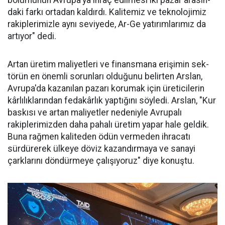
daki farkı ortadan kaldırdı. Kalitemiz ve teknolojimiz
ra­kiplerimizle aynı seviyede, Ar-Ge ya­tırımlarımız da
ar­tıyor" dedi.
Artan üretim ma­liyetleri ve finans­mana erişimin sek­
törün en önemli sorunları oldu­ğunu belirten Arslan,
Avrupa'da kazanılan pazarı korumak için üreticilerin
kârlılıklarından fe­dakârlık yaptığını söyledi. Arslan, "Kur
baskısı ve artan maliyetler nedeniyle Avrupalı
rakiplerimiz­den daha pahalı üretim yapar ha­le geldik.
Buna rağmen kaliteden ödün vermeden ihracatı
sürdüre­rek ülkeye döviz kazandırmaya ve sanayi
çarklarını döndürmeye ça­lışıyoruz" diye konuştu.