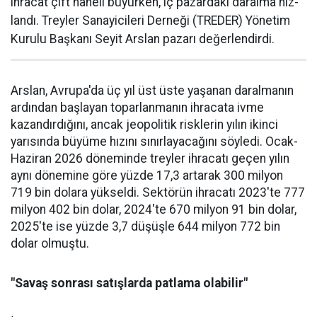
ihracat çift haneli bü­yürken, iç pazardaki daralma hız­
landı. Treyler Sanayicileri Der­neği (TREDER) Yönetim
Kurulu Başkanı Seyit Arslan pazarı değerlendirdi.
Arslan, Avrupa'da üç yıl üst üste yaşanan daralma­nın
ardından başlayan toparlan­manın ihracata ivme
kazandır­dığını, ancak jeopolitik riskle­rin yılın ikinci
yarısında büyüme hızını sınırlayacağını söyledi. Ocak-
Haziran 2026 döneminde treyler ihracatı geçen yılın
aynı dönemine göre yüzde 17,3 artarak 300 milyon
719 bin dolara yüksel­di. Sektörün ihracatı 2023'te 777
milyon 402 bin dolar, 2024'te 670 milyon 91 bin dolar,
2025'te ise yüzde 3,7 düşüşle 644 milyon 772 bin
dolar olmuştu.
"Savaş sonrası satışlarda patlama olabilir"