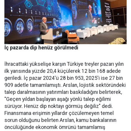
İç pazarda dip henüz görülmedi
İhracattaki yükselişe karşın Türkiye treyler pazarı yılın
ilk yarısında yüzde 20,4 küçülerek 12 bin 168 adede
geriledi. İç pa­zar 2024'ü 28 bin 953, 2025'i ise 27 bin
909 adetle tamamlamış­tı. Arslan, lojistik sektöründeki
talep daralmasının yatırımları baskıladığını belirterek,
"Geçen yıldan başlayan aşağı yönlü talep eğilimi
sürüyor. Henüz dip nok­tayı görmüş değiliz" dedi.
Finans­mana erişimin yıllardır çözüle­meyen temel
sorun olduğunu be­lirten Arslan, kamu bankalarının
öncülüğünde ekonomik ömrü­nü tamamlamış