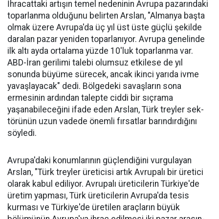
İhracattaki artışın temel nede­ninin Avrupa pazarındaki
topar­lanma olduğunu belirten Arslan, "Almanya başta
olmak üzere Av­rupa'da üç yıl üst üste güçlü şe­kilde
daralan pazar yeniden to­parlanıyor. Avrupa genelinde
ilk altı ayda ortalama yüzde 10'luk toparlanma var.
ABD-İran geri­limi talebi olumsuz etkilese de yıl
sonunda büyüme sürecek, ancak ikinci yarıda ivme
yavaşlayacak" dedi. Bölgedeki savaşların sona
ermesinin ardından talepte ciddi bir sıçrama
yaşanabileceğini ifa­de eden Arslan, Türk treyler sek­
törünün uzun vadede önemli fır­satlar barındırdığını
söyledi.
Avrupa'daki konumlarının güçlendiğini vurgulayan
Arslan, "Türk treyler üreticisi artık Avru­palı bir üretici
ola­rak kabul ediliyor. Avrupalı üreticile­rin Türkiye'de
üre­tim yapması, Türk üreticilerin Avru­pa'da tesis
kurması ve Türkiye'de üreti­len araçların büyük
bölümünün Avru­pa'ya ihraç edilme­si iki pazar arasın­