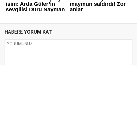
HABERE
YORUM KAT
UYARI:
Küfür, hakaret, rencide edici cümleler veya imalar, inançlara saldırı
içeren, imla kuralları ile yazılmamış,
Türkçe karakter kullanılmayan ve büyük harflerle yazılmış yorumlar
onaylanmamaktadır.