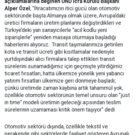
açıklamalarına değinen UND İcra Kurulu Başkanı
Alper Özel
, “İhracatımızın itici gücü olan otomotiv
sektöründe başta Almanya olmak üzere, Avrupa’daki
üretici firmaların üretim planlarını değiştirdikleri ve
Türkiye’deki yan sanayicilerle “acil kodlu yeni
siparişlerle” yeniden masaya oturmaya başladığı
haberlerini alıyoruz. Transit taşımalarımıza getirilen
kota ve transit ücreti gibi kısıtlamalar nedeniyle
yurtdışındaki alıcı firmalara talep ettikleri transit
sürelerini sunamadığımız için geçmişte yitirdiğimiz
ticaret fırsatları, hatta ülkemize yönelik yeni yabancı
yatırım fırsatları ülkemize geri dönmeye başladı;
çünkü üretimde zaman kaybına artık tahammül yok,
özellikle otomotiv sektörünün temel unsuru olan “just
in time” modeli üretimin geleceği açısından teslim
sürelerinin uzamaması kritik önem taşıyor” dedi
Otomotiv sektörü dışında, özellikle tekstil ve
perakende gibi sektörlerde faaliyet gösteren Avrupalı