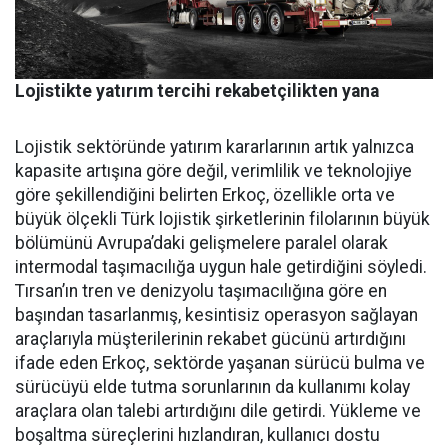
Lojistikte yatırım tercihi rekabetçilikten yana
Lojistik sektöründe yatırım ka­rarlarının artık yalnızca
kapasi­te artışına göre değil, verimlilik ve teknolojiye
göre şekillendiği­ni belirten Erkoç, özellikle orta ve
büyük ölçekli Türk lojistik şirket­lerinin filolarının büyük
bölümü­nü Avrupa’daki gelişmelere para­lel olarak
intermodal taşımacılı­ğa uygun hale getirdiğini söyledi.
Tırsan’ın tren ve denizyolu taşı­macılığına göre en
başından ta­sarlanmış, kesintisiz operasyon sağlayan
araçlarıyla müşterile­rinin rekabet gücünü artırdığını
ifade eden Erkoç, sektörde yaşa­nan sürücü bulma ve
sürücüyü el­de tutma sorunlarının da kullanı­mı kolay
araçlara olan talebi ar­tırdığını dile getirdi. Yükleme ve
boşaltma süreçlerini hızlandıran, kullanıcı dostu