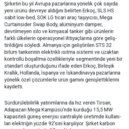
Şirketin bu yıl Avrupa pazar­larına yönelik çok sayıda
yeni ürünü devreye aldığını belirten Erkoç, SLS HS
sabit low-bed, SOK LG ticari araç taşıyıcısı, Mega
Curtainsider Swap Body, alüminyum damper,
devrilme­yen silo ve kimyasal tanker gibi ürünlerin
farklı ülkelerin ope­rasyonel ihtiyaçlarına göre geliş­
tirildiğini söyledi. Almanya için geliştirilen STS 32
bitüm tan­kerinin elektrikli ısıtma siste­mi ve uzaktan
kontrollü boşalt­ma özellikleriyle segmentinde yeni bir
standart oluşturduğunu ifade eden Erkoç, Birleşik
Kral­lık, Hollanda, İspanya ve İskan­dinavya pazarlarına
yönelik özel çözümlerle ürün gamını geniş­lettiklerini
kaydetti.
Sürdürülebilirlik yatırımları­na da hız veren Tırsan,
Adapaza­rı Mega Kampüsü’nde kurduğu 15,5 MW
kapasiteli güneş ener­jisi santraliyle üretimde kullanı­
lan elektriğin yüzde 92’sini karşı­lıyor. Şirket karbon