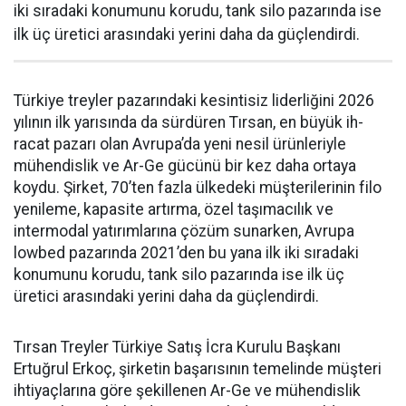
iki sıradaki konumunu korudu, tank silo pazarında ise
ilk üç üretici arasındaki yerini daha da güçlen­dirdi.
Türkiye treyler pazarın­daki kesintisiz liderliğini 2026
yılının ilk yarısında da sürdüren Tırsan, en büyük ih­
racat pazarı olan Avrupa’da yeni nesil ürünleriyle
mühendislik ve Ar-Ge gücünü bir kez daha orta­ya
koydu. Şirket, 70’ten fazla ül­kedeki müşterilerinin filo
yenile­me, kapasite artırma, özel taşıma­cılık ve
intermodal yatırımlarına çözüm sunarken, Avrupa
lowbed pazarında 2021’den bu yana ilk iki sıradaki
konumunu korudu, tank silo pazarında ise ilk üç
üretici arasındaki yerini daha da güçlen­dirdi.
Tırsan Treyler Türkiye Satış İcra Kurulu Başkanı
Ertuğrul Er­koç, şirketin başarısının teme­linde müşteri
ihtiyaçlarına göre şekillenen Ar-Ge ve mühendislik