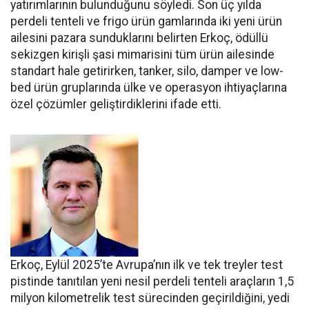
yatırımlarının bulunduğunu söy­ledi. Son üç yılda
perdeli tenteli ve frigo ürün gamlarında iki yeni ürün
ailesini pazara sundukları­nı belirten Erkoç, ödüllü
sekizgen kirişli şasi mimarisini tüm ürün ailesinde
standart hale getirir­ken, tanker, silo, damper ve low­
bed ürün gruplarında ülke ve ope­rasyon ihtiyaçlarına
özel çözüm­ler geliştirdiklerini ifade etti.
Erkoç, Eylül 2025’te Avru­pa’nın ilk ve tek treyler test
pistin­de tanıtılan yeni nesil perdeli ten­teli araçların 1,5
milyon kilomet­relik test sürecinden geçirildiğini, yedi