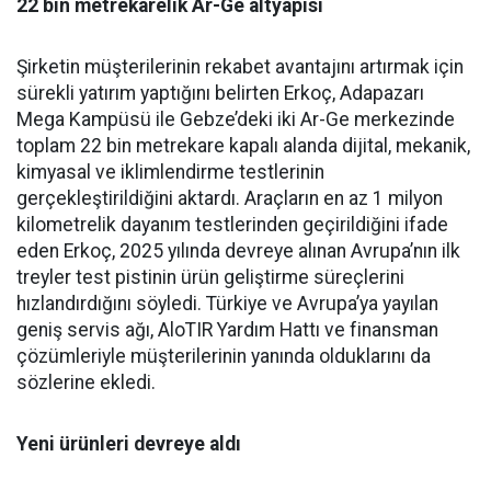
22 bin metrekarelik Ar-Ge altyapısı
Şirketin müşterilerinin reka­bet avantajını artırmak için
sü­rekli yatırım yaptığını belirten Erkoç, Adapazarı
Mega Kampü­sü ile Gebze’deki iki Ar-Ge mer­kezinde
toplam 22 bin metreka­re kapalı alanda dijital, mekanik,
kimyasal ve iklimlendirme test­lerinin
gerçekleştirildiğini ak­tardı. Araçların en az 1 milyon
kilometrelik dayanım testlerin­den geçirildiğini ifade
eden Er­koç, 2025 yılında devreye alınan Avrupa’nın ilk
treyler test pisti­nin ürün geliştirme süreçlerini
hızlandırdığını söyledi. Türkiye ve Avrupa’ya yayılan
geniş ser­vis ağı, AloTIR Yardım Hattı ve finansman
çözümleriyle müşte­rilerinin yanında olduklarını da
sözlerine ekledi.
Yeni ürünleri devreye aldı