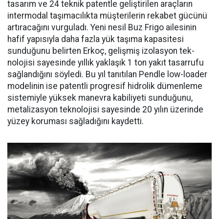
tasarım ve 24 teknik patentle geliştirilen araçların
intermodal taşımacılıkta müşterilerin reka­bet gücünü
artıracağını vurgula­dı. Yeni nesil Buz Frigo ailesinin
hafif yapısıyla daha fazla yük ta­şıma kapasitesi
sunduğunu belir­ten Erkoç, gelişmiş izolasyon tek­
nolojisi sayesinde yıllık yaklaşık 1 ton yakıt tasarrufu
sağlandığı­nı söyledi. Bu yıl tanıtılan Pendle low-loader
modelinin ise patent­li progresif hidrolik dümenleme
sistemiyle yüksek manevra kabi­liyeti sunduğunu,
metalizasyon teknolojisi sayesinde 20 yılın üze­rinde
yüzey koruması sağladığını kaydetti.