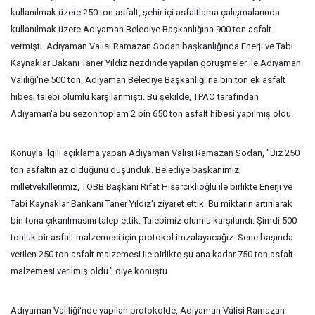
kullanılmak üzere 250 ton asfalt, şehir içi asfaltlama çalışmalarında
kullanılmak üzere Adıyaman Belediye Başkanlığına 900 ton asfalt
vermişti. Adıyaman Valisi Ramazan Sodan başkanlığında Enerji ve Tabi
Kaynaklar Bakanı Taner Yıldız nezdinde yapılan görüşmeler ile Adıyaman
Valiliği'ne 500 ton, Adıyaman Belediye Başkanlığı'na bin ton ek asfalt
hibesi talebi olumlu karşılanmıştı. Bu şekilde, TPAO tarafından
Adıyaman'a bu sezon toplam 2 bin 650 ton asfalt hibesi yapılmış oldu.
Konuyla ilgili açıklama yapan Adıyaman Valisi Ramazan Sodan, "Biz 250
ton asfaltın az olduğunu düşündük. Belediye başkanımız,
milletvekillerimiz, TOBB Başkanı Rıfat Hisarcıklıoğlu ile birlikte Enerji ve
Tabi Kaynaklar Bankanı Taner Yıldız'ı ziyaret ettik. Bu miktarın artırılarak
bin tona çıkarılmasını talep ettik. Talebimiz olumlu karşılandı. Şimdi 500
tonluk bir asfalt malzemesi için protokol imzalayacağız. Sene başında
verilen 250 ton asfalt malzemesi ile birlikte şu ana kadar 750 ton asfalt
malzemesi verilmiş oldu." diye konuştu.
Adıyaman Valiliği'nde yapılan protokolde, Adıyaman Valisi Ramazan