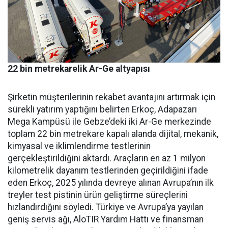
22 bin metrekarelik Ar-Ge altyapısı
Şirketin müşterilerinin reka­bet avantajını artırmak için
sü­rekli yatırım yaptığını belirten Erkoç, Adapazarı
Mega Kampü­sü ile Gebze’deki iki Ar-Ge mer­kezinde
toplam 22 bin metreka­re kapalı alanda dijital, mekanik,
kimyasal ve iklimlendirme test­lerinin
gerçekleştirildiğini ak­tardı. Araçların en az 1 milyon
kilometrelik dayanım testlerin­den geçirildiğini ifade
eden Er­koç, 2025 yılında devreye alınan Avrupa’nın ilk
treyler test pisti­nin ürün geliştirme süreçlerini
hızlandırdığını söyledi. Türkiye ve Avrupa’ya yayılan
geniş ser­vis ağı, AloTIR Yardım Hattı ve finansman