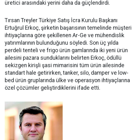
üretici arasındaki yerini daha da güçlen­dirdi.
Tırsan Treyler Türkiye Satış İcra Kurulu Başkanı
Ertuğrul Er­koç, şirketin başarısının teme­linde müşteri
ihtiyaçlarına göre şekillenen Ar-Ge ve mühendislik
yatırımlarının bulunduğunu söy­ledi. Son üç yılda
perdeli tenteli ve frigo ürün gamlarında iki yeni ürün
ailesini pazara sundukları­nı belirten Erkoç, ödüllü
sekizgen kirişli şasi mimarisini tüm ürün ailesinde
standart hale getirir­ken, tanker, silo, damper ve low­
bed ürün gruplarında ülke ve ope­rasyon ihtiyaçlarına
özel çözüm­ler geliştirdiklerini ifade etti.