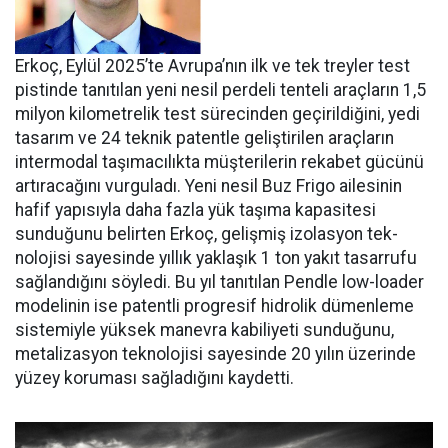
Erkoç, Eylül 2025’te Avru­pa’nın ilk ve tek treyler test
pistin­de tanıtılan yeni nesil perdeli ten­teli araçların 1,5
milyon kilomet­relik test sürecinden geçirildiğini, yedi
tasarım ve 24 teknik patentle geliştirilen araçların
intermodal taşımacılıkta müşterilerin reka­bet gücünü
artıracağını vurgula­dı. Yeni nesil Buz Frigo ailesinin
hafif yapısıyla daha fazla yük ta­şıma kapasitesi
sunduğunu belir­ten Erkoç, gelişmiş izolasyon tek­
nolojisi sayesinde yıllık yaklaşık 1 ton yakıt tasarrufu
sağlandığı­nı söyledi. Bu yıl tanıtılan Pendle low-loader
modelinin ise patent­li progresif hidrolik dümenleme
sistemiyle yüksek manevra kabi­liyeti sunduğunu,
metalizasyon teknolojisi sayesinde 20 yılın üze­rinde
yüzey koruması sağladığını kaydetti.