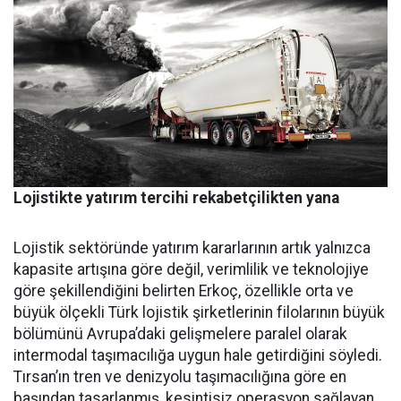
Lojistikte yatırım tercihi rekabetçilikten yana
Lojistik sektöründe yatırım ka­rarlarının artık yalnızca
kapasi­te artışına göre değil, verimlilik ve teknolojiye
göre şekillendiği­ni belirten Erkoç, özellikle orta ve
büyük ölçekli Türk lojistik şirket­lerinin filolarının büyük
bölümü­nü Avrupa’daki gelişmelere para­lel olarak
intermodal taşımacılı­ğa uygun hale getirdiğini söyledi.
Tırsan’ın tren ve denizyolu taşı­macılığına göre en
başından ta­sarlanmış, kesintisiz operasyon sağlayan