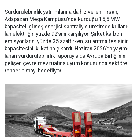
Sürdürülebilirlik yatırımları­na da hız veren Tırsan,
Adapaza­rı Mega Kampüsü’nde kurduğu 15,5 MW
kapasiteli güneş ener­jisi santraliyle üretimde kullanı­
lan elektriğin yüzde 92’sini karşı­lıyor. Şirket karbon
emisyonları­nı yüzde 35 azaltırken, su arıtma tesisinin
kapasitesini iki katına çıkardı. Haziran 2026’da yayım­
lanan sürdürülebilirlik raporuyla da Avrupa Birliği’nin
gelişen çev­re mevzuatına uyum konusunda sektöre
rehber olmayı hedefliyor.