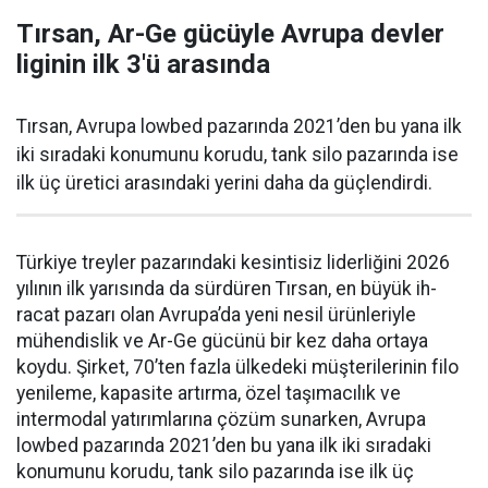
Tırsan, Ar-Ge gücüyle Avrupa devler
liginin ilk 3'ü arasında
Tırsan, Avrupa lowbed pazarında 2021’den bu yana ilk
iki sıradaki konumunu korudu, tank silo pazarında ise
ilk üç üretici arasındaki yerini daha da güçlen­dirdi.
Türkiye treyler pazarın­daki kesintisiz liderliğini 2026
yılının ilk yarısında da sürdüren Tırsan, en büyük ih­
racat pazarı olan Avrupa’da yeni nesil ürünleriyle
mühendislik ve Ar-Ge gücünü bir kez daha orta­ya
koydu. Şirket, 70’ten fazla ül­kedeki müşterilerinin filo
yenile­me, kapasite artırma, özel taşıma­cılık ve
intermodal yatırımlarına çözüm sunarken, Avrupa
lowbed pazarında 2021’den bu yana ilk iki sıradaki
konumunu korudu, tank silo pazarında ise ilk üç