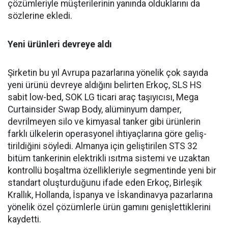
çözümleriyle müşte­rilerinin yanında olduklarını da
sözlerine ekledi.
Yeni ürünleri devreye aldı
Şirketin bu yıl Avrupa pazar­larına yönelik çok sayıda
yeni ürünü devreye aldığını belirten Erkoç, SLS HS
sabit low-bed, SOK LG ticari araç taşıyıcısı, Mega
Curtainsider Swap Body, alüminyum damper,
devrilme­yen silo ve kimyasal tanker gibi ürünlerin
farklı ülkelerin ope­rasyonel ihtiyaçlarına göre geliş­
tirildiğini söyledi. Almanya için geliştirilen STS 32
bitüm tan­kerinin elektrikli ısıtma siste­mi ve uzaktan
kontrollü boşalt­ma özellikleriyle segmentinde yeni bir
standart oluşturduğunu ifade eden Erkoç, Birleşik
Kral­lık, Hollanda, İspanya ve İskan­dinavya pazarlarına
yönelik özel çözümlerle ürün gamını geniş­lettiklerini
kaydetti.