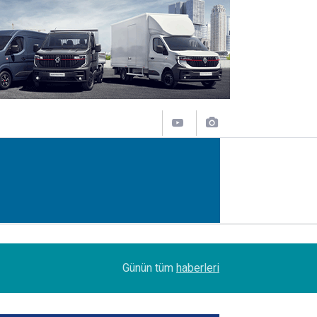
14:09
Petrol Ofisi Grubu 18. kez zirvede
Günün tüm
haberleri