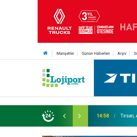
Manşetler
Günün Haberleri
Arşiv
S
er liginin ilk 3'ü arasında
24
14:19
MAXUS m