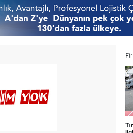
Fi
Tı
lig