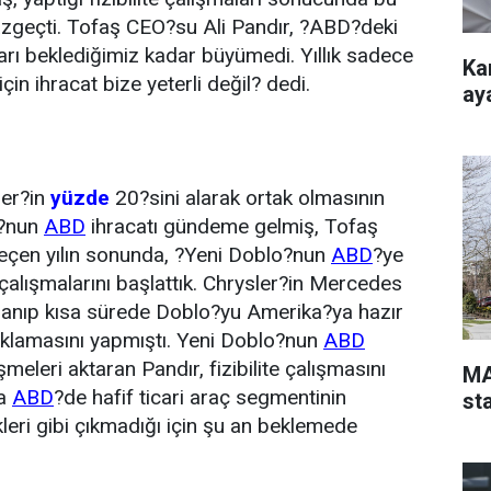
azgeçti. Tofaş CEO?su Ali Pandır, ?ABD?deki
rı beklediğimiz kadar büyümedi. Yıllık sadece
Ka
çin ihracat bize yeterli değil? dedi.
ay
ler?in
yüzde
20?sini alarak ortak olmasının
o?nun
ABD
ihracatı gündeme gelmiş, Tofaş
eçen yılın sonunda, ?Yeni Doblo?nun
ABD
?ye
te çalışmalarını başlattık. Chrysler?in Mercedes
lanıp kısa sürede Doblo?yu Amerika?ya hazır
ıklamasını yapmıştı. Yeni Doblo?nun
ABD
lişmeleri aktaran Pandır, fizibilite çalışmasını
MA
ma
ABD
?de hafif ticari araç segmentinin
st
leri gibi çıkmadığı için şu an beklemede