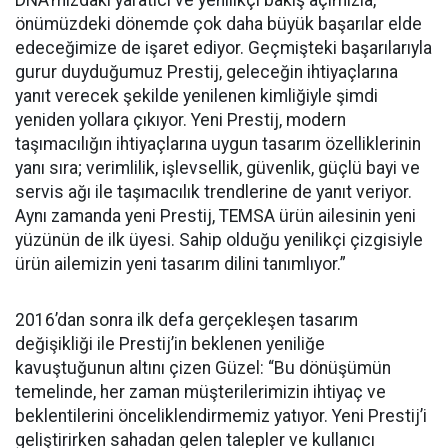
DNA’mızdaki yaratıcı ve yenilikçi bakış açımızla,
önümüzdeki dönemde çok daha büyük başarılar elde
edeceğimize de işaret ediyor. Geçmişteki başarılarıyla
gurur duyduğumuz Prestij, geleceğin ihtiyaçlarına
yanıt verecek şekilde yenilenen kimliğiyle şimdi
yeniden yollara çıkıyor. Yeni Prestij, modern
taşımacılığın ihtiyaçlarına uygun tasarım özelliklerinin
yanı sıra; verimlilik, işlevsellik, güvenlik, güçlü bayi ve
servis ağı ile taşımacılık trendlerine de yanıt veriyor.
Aynı zamanda yeni Prestij, TEMSA ürün ailesinin yeni
yüzünün de ilk üyesi. Sahip olduğu yenilikçi çizgisiyle
ürün ailemizin yeni tasarım dilini tanımlıyor.”
2016’dan sonra ilk defa gerçekleşen tasarım
değişikliği ile Prestij’in beklenen yeniliğe
kavuştuğunun altını çizen Güzel: “Bu dönüşümün
temelinde, her zaman müşterilerimizin ihtiyaç ve
beklentilerini önceliklendirmemiz yatıyor. Yeni Prestij’i
geliştirirken sahadan gelen talepler ve kullanıcı