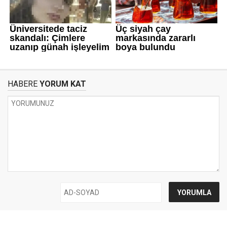
HABERE
YORUM KAT
UYARI:
Küfür, hakaret, rencide edici cümleler veya imalar, inançlara saldırı