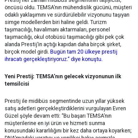
Prestij her zaman midibüs segmentinin taşıyıcısı,
öncüsü oldu. TEMSA’nın mühendislik gücünü, müşteri
odaklı yaklaşımını ve sürdürülebilir vizyonunu taşıyan
simge modellerden biri haline geldi. Turizm
taşımacılığı, havalimanı aktarmaları, personel
taşımacılığı, okul otobüsü taşımacılığı gibi pek çok
alanda Prestij’in açtığı kapıdan daha birçok şirket,
birçok model girdi
. Bugün tam 20 ülkeye prestij
ihracatı gerçekleştiriyoruz.” diye konuştu.
Yeni Prestij: TEMSA’nın gelecek vizyonunun ilk
temsilcisi
Prestij ile midibüs segmentinde uzun yıllar yüksek
satış adetleri gerçekleştirdiklerini vurgulayan Evren
Güzel şöyle devam etti: “Bu başarı TEMSA’nın
müşterilerine en iyi ürün ve hizmeti sunma
konusundaki kararlılığını bir kez daha ortaya koy
arken;