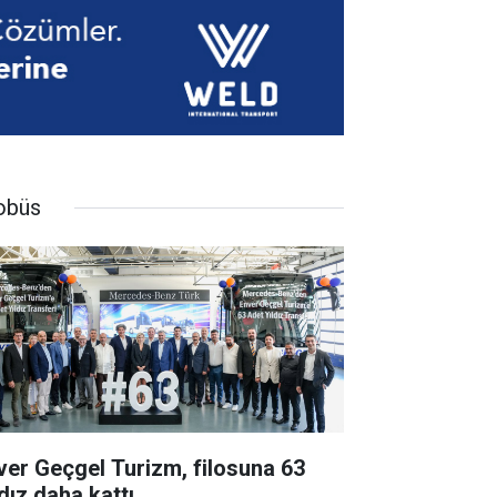
obüs
ver Geçgel Turizm, filosuna 63
dız daha kattı