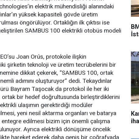
nologies’in elektrik mühendisliği alanındaki
ınlar’ın yüksek kapasiteli gövde üretim
ulması öngörülüyor. Ortaklığın ilk çıktısı ise
BM
 geliştirilen SAMBUS 100 elektrikli otobüs modeli
İs
O’su Joan Orús, protokole ilişkin
i şirketin teknoloji ve üretim tecrübelerini bir
önemine dikkat çekerek, “SAMBUS 100, ortak
önemli adımını oluşturuyor” dedi. Tekaydınlar
rü Bayram Taşocak da protokol ile her iki
ni ortak bir hedef doğrultusunda birleştirdiklerini
ektrikli ulaşımın gerektirdiği modüler
rilmesi, yeni nesil aktarma organları ve batarya
Ka
ih
a entegre edilmesi bizim için önemli çalışma
ulunuyor. Ayrıca elektrikli dönüşüme öncelik
likte hareket ederek daha geniş bir coğrafyada