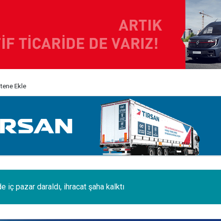
itene Ekle
i 120 tonluk 3 Boeing 777, kamyonlarla 1250 km taşındı