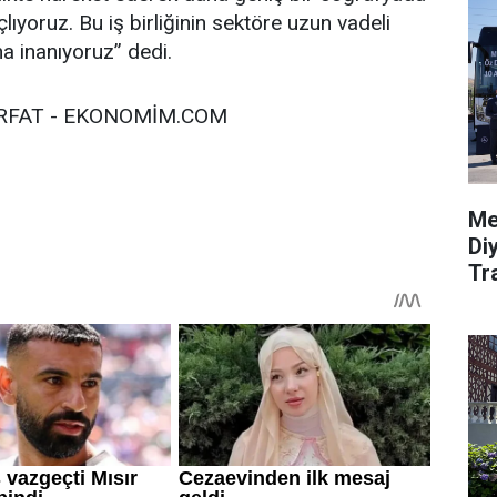
ıyoruz. Bu iş birliğinin sektöre uzun vadeli
na inanıyoruz” dedi.
ARFAT - EKONOMİM.COM
Me
Di
Tr