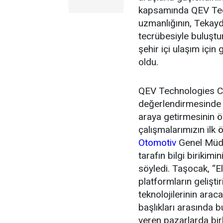
kapsamında QEV Tech
uzmanlığının, Tekayd
tecrübesiyle buluştur
şehir içi ulaşım için
oldu.
QEV Technologies CE
değerlendirmesinde ik
araya getirmesinin 
çalışmalarımızın ilk 
Otomotiv
Genel Müdü
tarafın bilgi birikimi
söyledi. Taşocak, “El
platformların gelişti
teknolojilerinin arac
başlıkları arasında b
veren pazarlarda bir