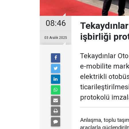
08:46
Tekaydınlar
işbirliği pr
03 Aralık 2025
Tekaydınlar Oto
e-mobilite mar
elektrikli otobü
ticarileştirilmes
protokolü imzal
Anlaşma, toplu taşım
araçlarla güçlendiri