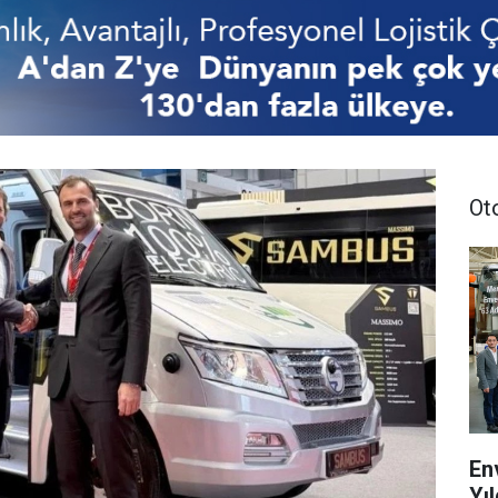
Ot
En
Yıl