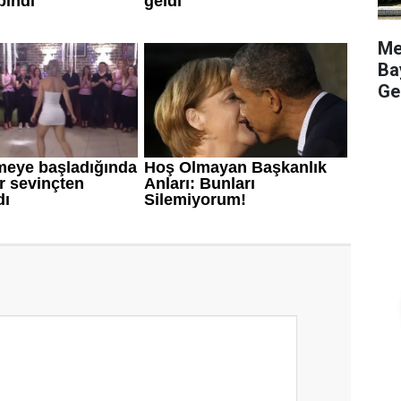
Me
Ba
Ge