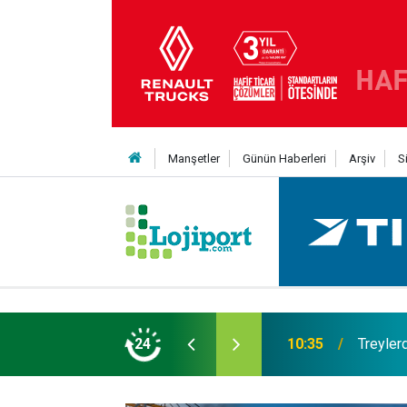
Manşetler
Günün Haberleri
Arşiv
S
t şaha kalktı
24
09:47
Her bir