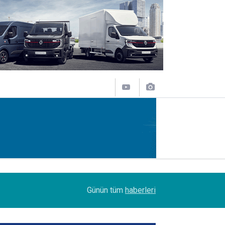
07:45
Turhan Özen, Saudia Cargo’nun CCO’su oldu
Günün tüm
haberleri