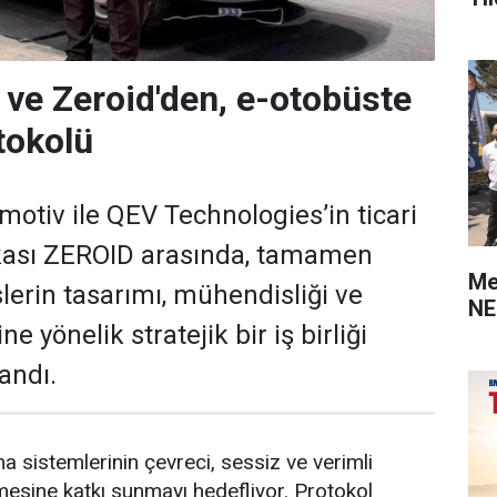
 ve Zeroid'den, e-otobüste
otokolü
motiv ile QEV Technologies’in ticari
kası ZEROID arasında, tamamen
Me
slerin tasarımı, mühendisliği ve
NE
ine yönelik stratejik bir iş birliği
andı.
a sistemlerinin çevreci, sessiz ve verimli
lmesine katkı sunmayı hedefliyor. Protokol