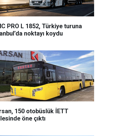
C PRO L 1852, Türkiye turuna
tanbul’da noktayı koydu
rsan, 150 otobüslük İETT
alesinde öne çıktı