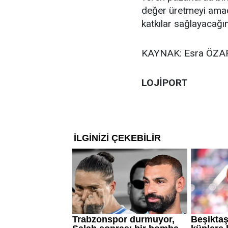
değer üretmeyi amaçl
katkılar sağlayacağı
KAYNAK: Esra ÖZ
LOJİPORT