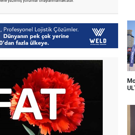
flerle yazılmış yorumlar onaylanmamaktadır.
Mo
UL