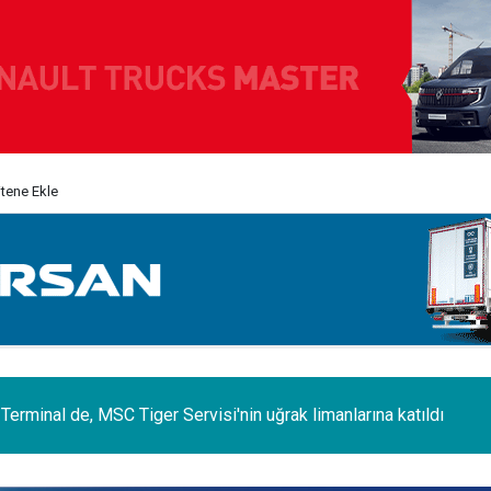
itene Ekle
erminal de, MSC Tiger Servisi'nin uğrak limanlarına katıldı