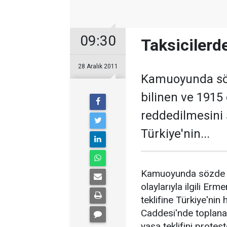
09:30
Taksicilerd
28 Aralık 2011
Kamuoyunda söz
bilinen ve 1915 o
reddedilmesini 
Türkiye'nin...
Kamuoyunda sözde so
olaylarıyla ilgili Er
teklifine Türkiye'nin 
Caddesi'nde toplana
yasa teklifini protes