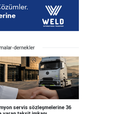
rmalar-dernekler
myon servis sözleşmelerine 36
a varan taksit imkanı