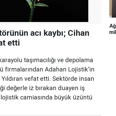
Ağ
ktörünün acı kaybı; Cihan
mi
t etti
 karayolu taşımacılığı ve depolama
 firmalarından Adahan Lojistik’in
Yıldıran vefat etti. Sektörde insan
ği değerle iz bırakan duayen iş
ı lojistik camiasında büyük üzüntü