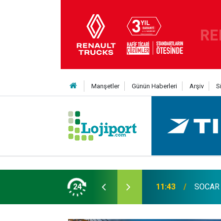
Manşetler
Günün Haberleri
Arşiv
S
an Yıldıran vefat etti
24
11:43
SOCAR T