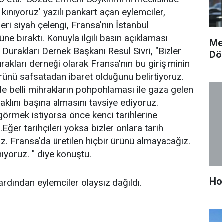
kınıyoruz' yazılı pankart açan eylemciler,
eri siyah çelengi, Fransa'nın İstanbul
e bıraktı. Konuyla ilgili basın açıklaması
Me
 Durakları Dernek Başkanı Resul Sivri, "Bizler
Dö
urakları derneği olarak Fransa'nın bu girişiminin
rünü safsatadan ibaret olduğunu belirtiyoruz.
 belli mihrakların pohpohlaması ile gaza gelen
aklını başına almasını tavsiye ediyoruz.
görmek istiyorsa önce kendi tarihlerine
.Eğer tarihçileri yoksa bizler onlara tarih
riz. Fransa'da üretilen hiçbir ürünü almayacağız.
nıyoruz. " diye konuştu.
Ho
ardından eylemciler olaysız dağıldı.