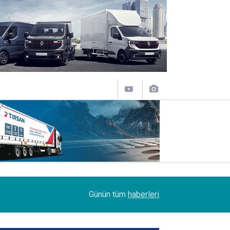
11:31
Sakarya'da Şoförlere Uyuşturucu Testi Zorunlulu
Günün tüm
haberleri