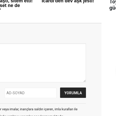
To
güç
veya imalar, inançlara saldırı içeren, imla kuralları ile