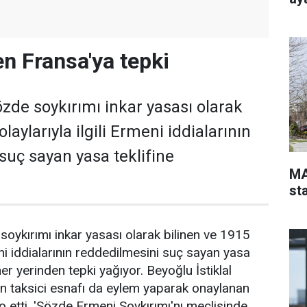
en Fransa'ya tepki
de soykırımı inkar yasası olarak
laylarıyla ilgili Ermeni iddialarının
suç sayan yasa teklifine
MA
st
ykırımı inkar yasası olarak bilinen ve 1915
meni iddialarının reddedilmesini suç sayan yasa
her yerinden tepki yağıyor. Beyoğlu İstiklal
n taksici esnafı da eylem yaparak onaylanan
to etti. 'Sözde Ermeni Soykırımı'nı meclisinde