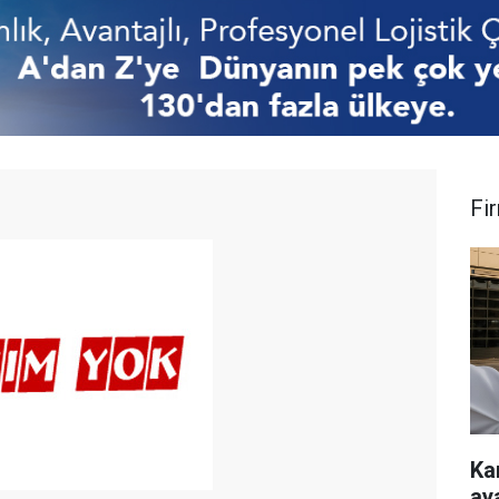
Fi
Ka
ay