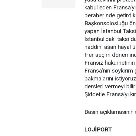
kabul eden Fransa'yı 
beraberinde getirdikl
Başkonsolosluğu önün
yapan İstanbul Taksi
İstanbul'daki taksi d
haddini aşan hayal ü
Her seçim döneminde
Fransız hükümetinin 
Fransa'nın soykırım 
bakmalarını istiyoruz
dersleri vermeyi bili
Şiddetle Fransa'yı kı
Basın açıklamasının 
LOJİPORT