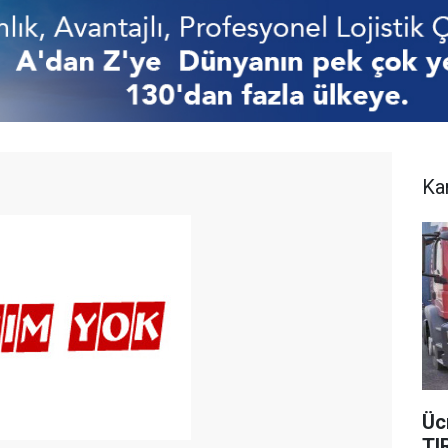
Ka
Üc
TI