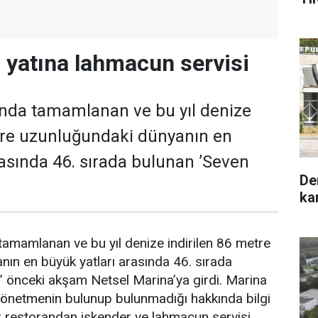
n yatına lahmacun servisi
ında tamamlanan ve bu yıl denize
tre uzunluğundaki dünyanın en
rasında 46. sırada bulunan ’Seven
De
ka
tamamlanan ve bu yıl denize indirilen 86 metre
ın en büyük yatları arasında 46. sırada
’ önceki akşam Netsel Marina’ya girdi. Marina
lü yönetmenin bulunup bulunmadığı hakkında bilgi
r restorandan iskender ve lahmacun servisi