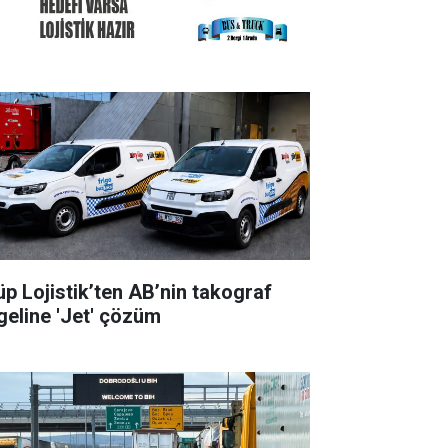
üp Lojistik’ten AB’nin takograf
geline 'Jet' çözüm