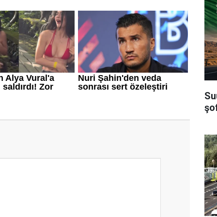
Su
şof