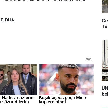
ME-DHA
Ce
Tü
UN
be