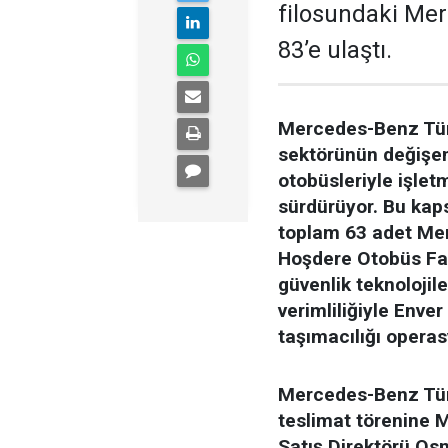
filosundaki Mer
83’e ulaştı.
Mercedes-Benz Türk,
sektörünün değişen 
otobüsleriyle işlet
sürdürüyor. Bu kap
toplam 63 adet Mer
Hoşdere Otobüs Fabr
güvenlik teknolojil
verimliliğiyle Enver
taşımacılığı operas
Mercedes-Benz Türk
teslimat törenine
Satış Direktörü Os