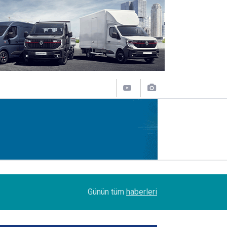
11:43
SOCAR Terminal de, MSC Tiger Servisi'nin uğrak 
Günün tüm
haberleri