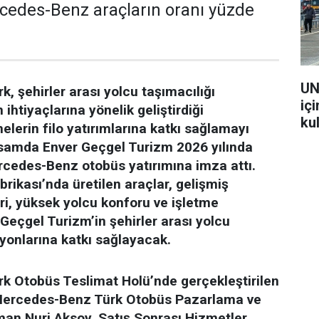
cedes-Benz araçların oranı yüzde
UN
 şehirler arası yolcu taşımacılığı
içi
ihtiyaçlarına yönelik geliştirdiği
kul
melerin filo yatırımlarına katkı sağlamayı
samda Enver Geçgel Turizm 2026 yılında
cedes-Benz otobüs yatırımına imza attı.
ikası’nda üretilen araçlar, gelişmiş
eri, yüksek yolcu konforu ve işletme
 Geçgel Turizm’in şehirler arası yolcu
yonlarına katkı sağlayacak.
 Otobüs Teslimat Holü’nde gerçekleştirilen
 Mercedes-Benz Türk Otobüs Pazarlama ve
man Nuri Aksoy, Satış Sonrası Hizmetler