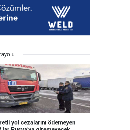
rayolu
retli yol cezalarını ödemeyen
R'lar Rusya'ya giremeyecek