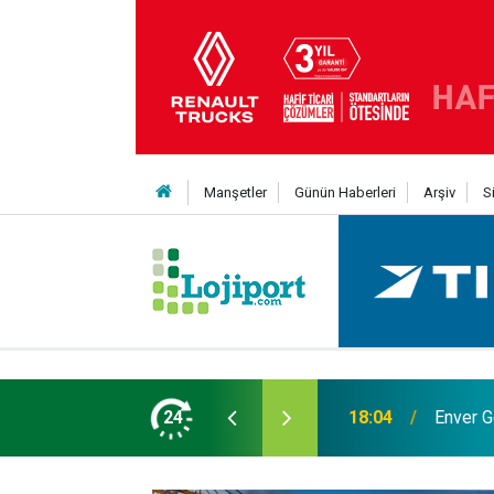
Manşetler
Günün Haberleri
Arşiv
S
 Yıldız daha kattı
24
12:50
Lojistik