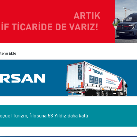
itene Ekle
 sektörünün acı kaybı; Cihan Yıldıran vefat etti