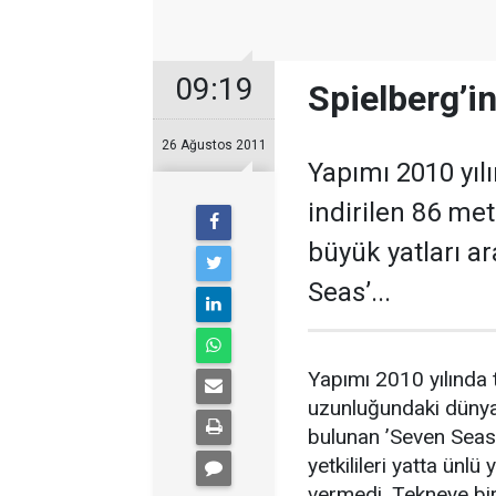
09:19
Spielberg’i
26 Ağustos 2011
Yapımı 2010 yıl
indirilen 86 me
büyük yatları a
Seas’...
Yapımı 2010 yılında 
uzunluğundaki dünyan
bulunan ’Seven Seas
yetkilileri yatta ün
vermedi. Tekneye bi