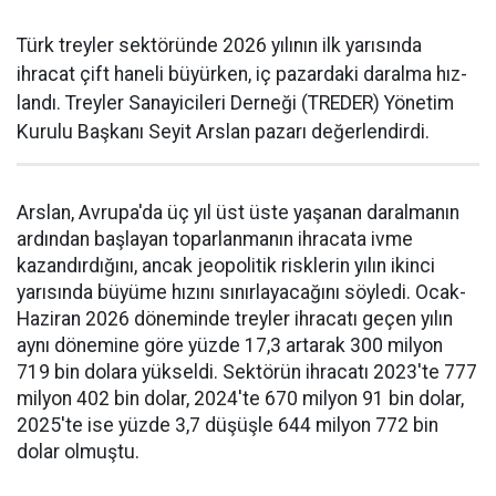
Türk treyler sektöründe 2026 yılının ilk yarısın­da
ihracat çift haneli bü­yürken, iç pazardaki daralma hız­
landı. Treyler Sanayicileri Der­neği (TREDER) Yönetim
Kurulu Başkanı Seyit Arslan pazarı değerlendirdi.
Arslan, Avrupa'da üç yıl üst üste yaşanan daralma­nın
ardından başlayan toparlan­manın ihracata ivme
kazandır­dığını, ancak jeopolitik riskle­rin yılın ikinci
yarısında büyüme hızını sınırlayacağını söyledi. Ocak-
Haziran 2026 döneminde treyler ihracatı geçen yılın
aynı dönemine göre yüzde 17,3 artarak 300 milyon
719 bin dolara yüksel­di. Sektörün ihracatı 2023'te 777
milyon 402 bin dolar, 2024'te 670 milyon 91 bin dolar,
2025'te ise yüzde 3,7 düşüşle 644 milyon 772 bin
dolar olmuştu.