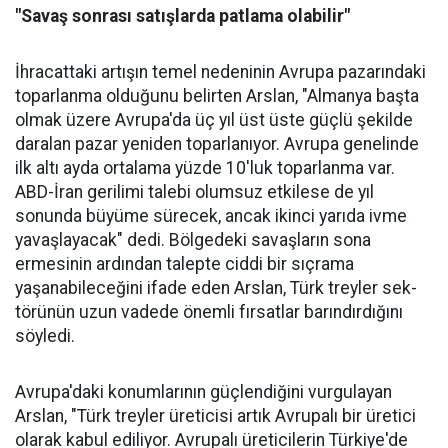
"Savaş sonrası satışlarda patlama olabilir"
İhracattaki artışın temel nede­ninin Avrupa pazarındaki
topar­lanma olduğunu belirten Arslan, "Almanya başta
olmak üzere Av­rupa'da üç yıl üst üste güçlü şe­kilde
daralan pazar yeniden to­parlanıyor. Avrupa genelinde
ilk altı ayda ortalama yüzde 10'luk toparlanma var.
ABD-İran geri­limi talebi olumsuz etkilese de yıl
sonunda büyüme sürecek, ancak ikinci yarıda ivme
yavaşlayacak" dedi. Bölgedeki savaşların sona
ermesinin ardından talepte ciddi bir sıçrama
yaşanabileceğini ifa­de eden Arslan, Türk treyler sek­
törünün uzun vadede önemli fır­satlar barındırdığını
söyledi.
Avrupa'daki konumlarının güçlendiğini vurgulayan
Arslan, "Türk treyler üreticisi artık Avru­palı bir üretici
ola­rak kabul ediliyor. Avrupalı üreticile­rin Türkiye'de