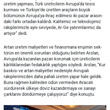
üre­tim yapması, Türk üreticilerin Avru­pa'da tesis
kurması ve Türkiye'de üreti­len araçların büyük
bölümünün Avru­pa'ya ihraç edilme­si iki pazar arasın­
daki farkı ortadan kaldırdı. Kalitemiz ve teknolojimiz
ra­kiplerimizle aynı seviyede, Ar-Ge ya­tırımlarımız da
ar­tıyor" dedi.
Artan üretim ma­liyetleri ve finans­mana erişimin sek­
törün en önemli sorunları oldu­ğunu belirten Arslan,
Avrupa'da kazanılan pazarı korumak için üreticilerin
kârlılıklarından fe­dakârlık yaptığını söyledi. Arslan, "Kur
baskısı ve artan maliyetler nedeniyle Avrupalı
rakiplerimiz­den daha pahalı üretim yapar ha­le geldik.
Buna rağmen kaliteden ödün vermeden ihracatı
sürdüre­rek ülkeye döviz kazandırmaya ve sanayi
çarklarını döndürmeye ça­lışıyoruz" diye konuştu.