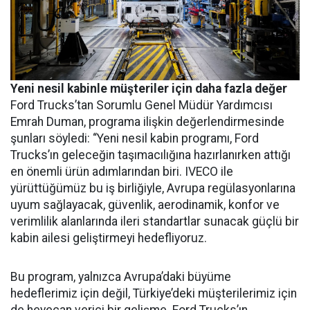
Yeni nesil kabinle müşteriler için daha fazla değer
Ford Trucks’tan Sorumlu Genel Müdür Yardımcısı
Emrah Duman, programa ilişkin değerlendirmesinde
şunları söyledi: “Yeni nesil kabin programı, Ford
Trucks’ın geleceğin taşımacılığına hazırlanırken attığı
en önemli ürün adımlarından biri. IVECO ile
yürüttüğümüz bu iş birliğiyle, Avrupa regülasyonlarına
uyum sağlayacak, güvenlik, aerodinamik, konfor ve
verimlilik alanlarında ileri standartlar sunacak güçlü bir
kabin ailesi geliştirmeyi hedefliyoruz.
Bu program, yalnızca Avrupa’daki büyüme
hedeflerimiz için değil, Türkiye’deki müşterilerimiz için
de heyecan verici bir gelişme. Ford Trucks’ın