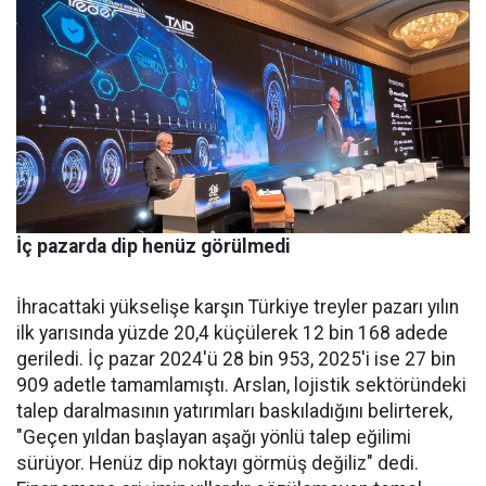
İç pazarda dip henüz görülmedi
İhracattaki yükselişe karşın Türkiye treyler pazarı yılın
ilk yarısında yüzde 20,4 küçülerek 12 bin 168 adede
geriledi. İç pa­zar 2024'ü 28 bin 953, 2025'i ise 27 bin
909 adetle tamamlamış­tı. Arslan, lojistik sektöründeki
talep daralmasının yatırımları baskıladığını belirterek,
"Geçen yıldan başlayan aşağı yönlü talep eğilimi
sürüyor. Henüz dip nok­tayı görmüş değiliz" dedi.