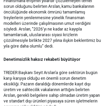
Finans­mana erişimin yıllardır çözüle­meyen temel
sorun olduğunu be­lirten Arslan, kamu bankalarının
öncülüğünde ekonomik ömrü­nü tamamlamış
treylerlerin ye­nilenmesine yönelik finansman
modelleri üzerinde çalışılması­nın umut verdiğini
söyledi. Ars­lan, "2026'yı ne kadar az kayıpla
tamamlarsak, uluslararası siya­si krizlerin
çözülmesiyle birlik­te 2027 yılına ilişkin beklentimiz bu
yıla göre daha olumlu" dedi.
Denetimsizlik haksız rekabeti büyütüyor
TREDER Başkanı Seyit Arslan’a göre sektörün bugün
karşı karşıya olduğu en önemli sorun denetim
eksikliği. Pazarın daraldığı dönemlerde kayıt dışı
üretim ve sahtecilik vakalarının arttığını belirten
Arslan, gerekli belgelere sahip olmadan üretim yapan
ve standart dışı ürünleri piyasaya süren işletmelerin