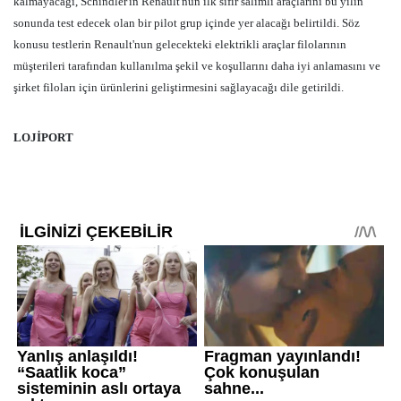
kalmayacağı, Schindler'in Renault'nun ilk sıfır salımlı araçlarını bu yılın
sonunda test edecek olan bir pilot grup içinde yer alacağı belirtildi. Söz
konusu testlerin Renault'nun gelecekteki elektrikli araçlar filolarının
müşterileri tarafından kullanılma şekil ve koşullarını daha iyi anlamasını ve
şirket filoları için ürünlerini geliştirmesini sağlayacağı dile getirildi.
LOJİPORT