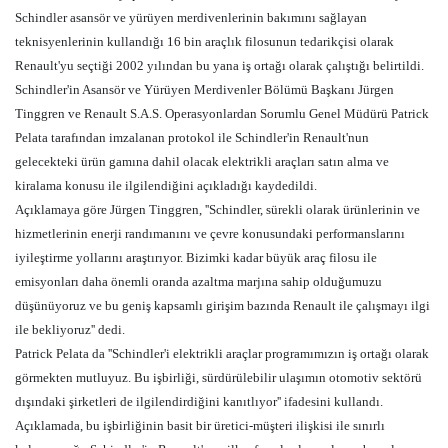
Schindler asansör ve yürüyen merdivenlerinin bakımını sağlayan
teknisyenlerinin kullandığı 16 bin araçlık filosunun tedarikçisi olarak
Renault'yu seçtiği 2002 yılından bu yana iş ortağı olarak çalıştığı belirtildi.
Schindler'in Asansör ve Yürüyen Merdivenler Bölümü Başkanı Jürgen
Tinggren ve Renault S.A.S. Operasyonlardan Sorumlu Genel Müdürü Patrick
Pelata tarafından imzalanan protokol ile Schindler'in Renault'nun
gelecekteki ürün gamına dahil olacak elektrikli araçları satın alma ve
kiralama konusu ile ilgilendiğini açıkladığı kaydedildi.
Açıklamaya göre Jürgen Tinggren, ''Schindler, sürekli olarak ürünlerinin ve
hizmetlerinin enerji randımanını ve çevre konusundaki performanslarını
iyileştirme yollarını araştırıyor. Bizimki kadar büyük araç filosu ile
emisyonları daha önemli oranda azaltma marjına sahip olduğumuzu
düşünüyoruz ve bu geniş kapsamlı girişim bazında Renault ile çalışmayı ilgi
ile bekliyoruz'' dedi.
Patrick Pelata da ''Schindler'i elektrikli araçlar programımızın iş ortağı olarak
görmekten mutluyuz. Bu işbirliği, sürdürülebilir ulaşımın otomotiv sektörü
dışındaki şirketleri de ilgilendirdiğini kanıtlıyor'' ifadesini kullandı.
Açıklamada, bu işbirliğinin basit bir üretici-müşteri ilişkisi ile sınırlı