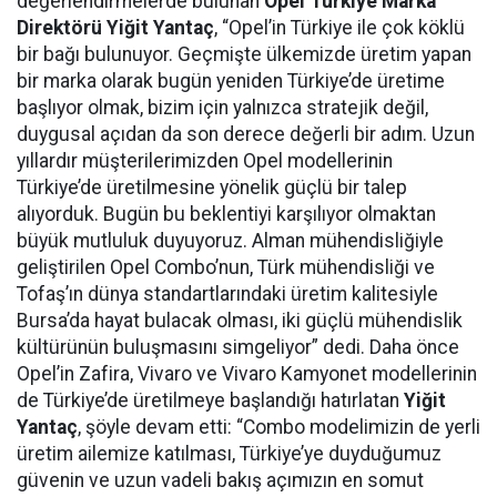
değerlendirmelerde bulunan
Opel Türkiye Marka
Direktörü Yiğit Yantaç
, “Opel’in Türkiye ile çok köklü
bir bağı bulunuyor. Geçmişte ülkemizde üretim yapan
bir marka olarak bugün yeniden Türkiye’de üretime
başlıyor olmak, bizim için yalnızca stratejik değil,
duygusal açıdan da son derece değerli bir adım. Uzun
yıllardır müşterilerimizden Opel modellerinin
Türkiye’de üretilmesine yönelik güçlü bir talep
alıyorduk. Bugün bu beklentiyi karşılıyor olmaktan
büyük mutluluk duyuyoruz. Alman mühendisliğiyle
geliştirilen Opel Combo’nun, Türk mühendisliği ve
Tofaş’ın dünya standartlarındaki üretim kalitesiyle
Bursa’da hayat bulacak olması, iki güçlü mühendislik
kültürünün buluşmasını simgeliyor” dedi. Daha önce
Opel’in Zafira, Vivaro ve Vivaro Kamyonet modellerinin
de Türkiye’de üretilmeye başlandığı hatırlatan
Yiğit
Yantaç
, şöyle devam etti: “Combo modelimizin de yerli
üretim ailemize katılması, Türkiye’ye duyduğumuz
güvenin ve uzun vadeli bakış açımızın en somut