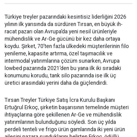
Türkiye treyler pazarın­daki kesintisiz liderliğini 2026
yılının ilk yarısında da sürdüren Tırsan, en büyük ih­
racat pazarı olan Avrupa’da yeni nesil ürünleriyle
mühendislik ve Ar-Ge gücünü bir kez daha orta­ya
koydu. Şirket, 70’ten fazla ül­kedeki müşterilerinin filo
yenile­me, kapasite artırma, özel taşıma­cılık ve
intermodal yatırımlarına çözüm sunarken, Avrupa
lowbed pazarında 2021’den bu yana ilk iki sıradaki
konumunu korudu, tank silo pazarında ise ilk üç
üretici arasındaki yerini daha da güçlen­dirdi.
Tırsan Treyler Türkiye Satış İcra Kurulu Başkanı
Ertuğrul Er­koç, şirketin başarısının teme­linde müşteri
ihtiyaçlarına göre şekillenen Ar-Ge ve mühendislik
yatırımlarının bulunduğunu söy­ledi. Son üç yılda
perdeli tenteli ve frigo ürün gamlarında iki yeni ürün
ailesini pazara sundukları­nı belirten Erkoç, ödüllü