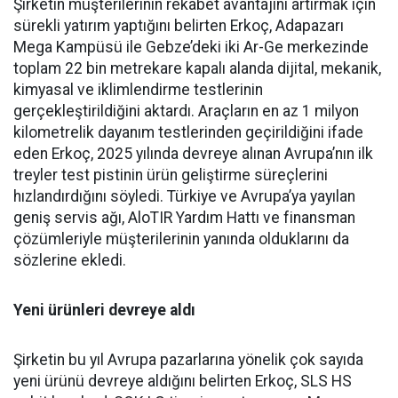
Şirketin müşterilerinin reka­bet avantajını artırmak için
sü­rekli yatırım yaptığını belirten Erkoç, Adapazarı
Mega Kampü­sü ile Gebze’deki iki Ar-Ge mer­kezinde
toplam 22 bin metreka­re kapalı alanda dijital, mekanik,
kimyasal ve iklimlendirme test­lerinin
gerçekleştirildiğini ak­tardı. Araçların en az 1 milyon
kilometrelik dayanım testlerin­den geçirildiğini ifade
eden Er­koç, 2025 yılında devreye alınan Avrupa’nın ilk
treyler test pisti­nin ürün geliştirme süreçlerini
hızlandırdığını söyledi. Türkiye ve Avrupa’ya yayılan
geniş ser­vis ağı, AloTIR Yardım Hattı ve finansman
çözümleriyle müşte­rilerinin yanında olduklarını da
sözlerine ekledi.
Yeni ürünleri devreye aldı
Şirketin bu yıl Avrupa pazar­larına yönelik çok sayıda
yeni ürünü devreye aldığını belirten Erkoç, SLS HS