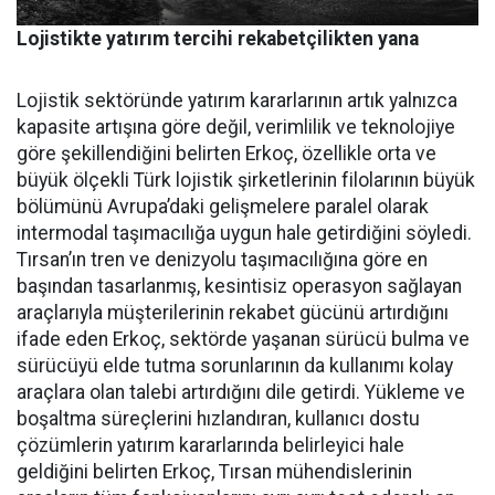
Lojistikte yatırım tercihi rekabetçilikten yana
Lojistik sektöründe yatırım ka­rarlarının artık yalnızca
kapasi­te artışına göre değil, verimlilik ve teknolojiye
göre şekillendiği­ni belirten Erkoç, özellikle orta ve
büyük ölçekli Türk lojistik şirket­lerinin filolarının büyük
bölümü­nü Avrupa’daki gelişmelere para­lel olarak
intermodal taşımacılı­ğa uygun hale getirdiğini söyledi.
Tırsan’ın tren ve denizyolu taşı­macılığına göre en
başından ta­sarlanmış, kesintisiz operasyon sağlayan
araçlarıyla müşterile­rinin rekabet gücünü artırdığını
ifade eden Erkoç, sektörde yaşa­nan sürücü bulma ve
sürücüyü el­de tutma sorunlarının da kullanı­mı kolay
araçlara olan talebi ar­tırdığını dile getirdi. Yükleme ve
boşaltma süreçlerini hızlandıran, kullanıcı dostu
çözümlerin yatı­rım kararlarında belirleyici hale
geldiğini belirten Erkoç, Tırsan mühendislerinin