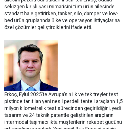
sekizgen kirişli şasi mimarisini tüm ürün ailesinde
standart hale getirir­ken, tanker, silo, damper ve low­
bed ürün gruplarında ülke ve ope­rasyon ihtiyaçlarına
özel çözüm­ler geliştirdiklerini ifade etti.
Erkoç, Eylül 2025’te Avru­pa’nın ilk ve tek treyler test
pistin­de tanıtılan yeni nesil perdeli ten­teli araçların 1,5
milyon kilomet­relik test sürecinden geçirildiğini, yedi
tasarım ve 24 teknik patentle geliştirilen araçların
intermodal taşımacılıkta müşterilerin reka­bet gücünü