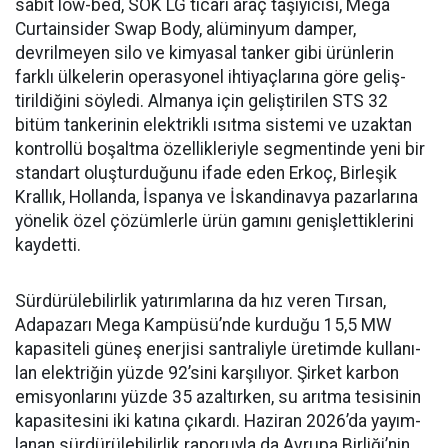
sabit low-bed, SOK LG ticari araç taşıyıcısı, Mega
Curtainsider Swap Body, alüminyum damper,
devrilme­yen silo ve kimyasal tanker gibi ürünlerin
farklı ülkelerin ope­rasyonel ihtiyaçlarına göre geliş­
tirildiğini söyledi. Almanya için geliştirilen STS 32
bitüm tan­kerinin elektrikli ısıtma siste­mi ve uzaktan
kontrollü boşalt­ma özellikleriyle segmentinde yeni bir
standart oluşturduğunu ifade eden Erkoç, Birleşik
Kral­lık, Hollanda, İspanya ve İskan­dinavya pazarlarına
yönelik özel çözümlerle ürün gamını geniş­lettiklerini
kaydetti.
Sürdürülebilirlik yatırımları­na da hız veren Tırsan,
Adapaza­rı Mega Kampüsü’nde kurduğu 15,5 MW
kapasiteli güneş ener­jisi santraliyle üretimde kullanı­
lan elektriğin yüzde 92’sini karşı­lıyor. Şirket karbon
emisyonları­nı yüzde 35 azaltırken, su arıtma tesisinin
kapasitesini iki katına çıkardı. Haziran 2026’da yayım­
lanan sürdürülebilirlik raporuyla da Avrupa Birliği’nin