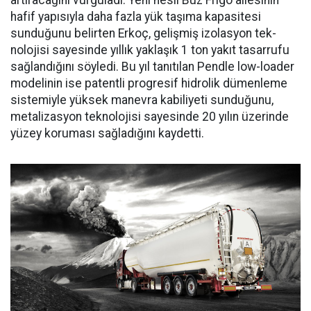
artıracağını vurgula­dı. Yeni nesil Buz Frigo ailesinin
hafif yapısıyla daha fazla yük ta­şıma kapasitesi
sunduğunu belir­ten Erkoç, gelişmiş izolasyon tek­
nolojisi sayesinde yıllık yaklaşık 1 ton yakıt tasarrufu
sağlandığı­nı söyledi. Bu yıl tanıtılan Pendle low-loader
modelinin ise patent­li progresif hidrolik dümenleme
sistemiyle yüksek manevra kabi­liyeti sunduğunu,
metalizasyon teknolojisi sayesinde 20 yılın üze­rinde
yüzey koruması sağladığını kaydetti.