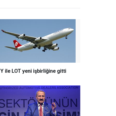
HY
ile LOT yeni işbirliğine gitti