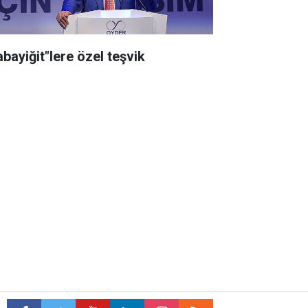
abayiğit"lere özel teşvik