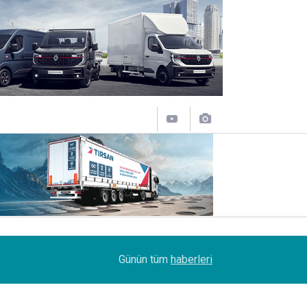
18:04
Enver Geçgel Turizm, filosuna 63 Yıldız daha kat
Günün tüm
haberleri