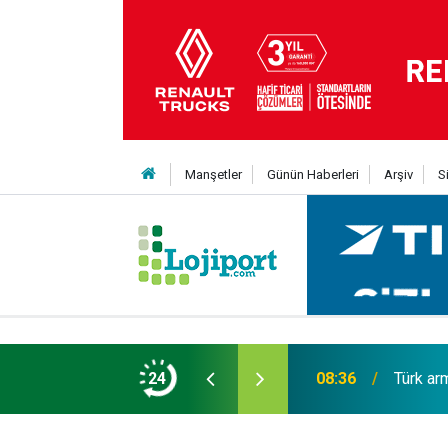
Manşetler
Günün Haberleri
Arşiv
S
er Red EDITION'ı ÖKN Lojistik filosunda
24
08:36
Türk ar