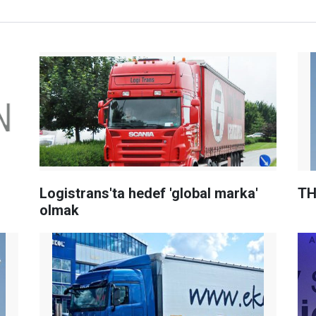
Logistrans'ta hedef 'global marka'
T
olmak