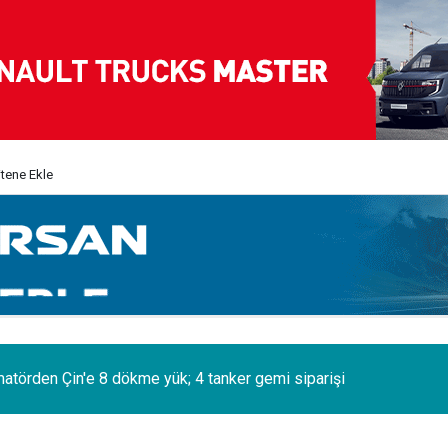
itene Ekle
matörden Çin'e 8 dökme yük; 4 tanker gemi siparişi