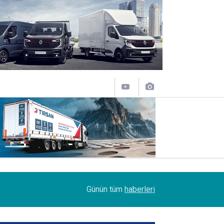
14:09
Petrol Ofisi Grubu 18. kez zirvede
Günün tüm
haberleri