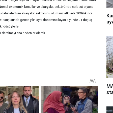
larak gerçekleşti. İlk 6 aylık finansal sonuçları değerlendiren Petrol
Küresel ekonomik koşullar ve akaryakıt sektöründe serbest piyasa
dahaleler tüm akaryakıt sektörünü olumsuz etkiledi. 2009 ikinci
Ka
net satışlarında geçen yılın aynı dönemine kıyasla yüzde 21 düşüş
ay
aki düşüşlerle
i daralmayı ana nedenler olarak
MA
st