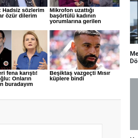
Me
Dö