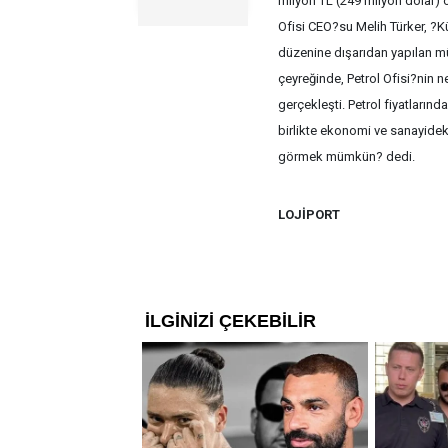
milyon TL (249 milyon dolar) o
Ofisi CEO?su Melih Türker, ?
düzenine dışarıdan yapılan mü
çeyreğinde, Petrol Ofisi?nin 
gerçekleşti. Petrol fiyatlarınd
birlikte ekonomi ve sanayidek
görmek mümkün? dedi.
LOJİPORT