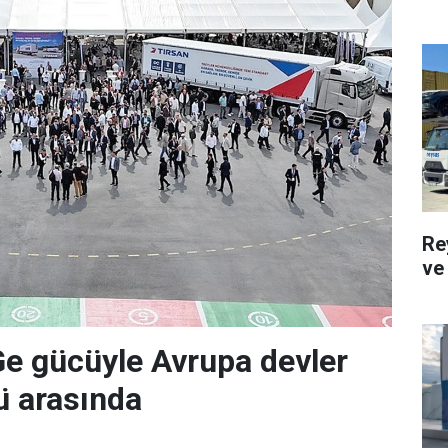
Re
ve 
Ge gücüyle Avrupa devler
'ü arasında