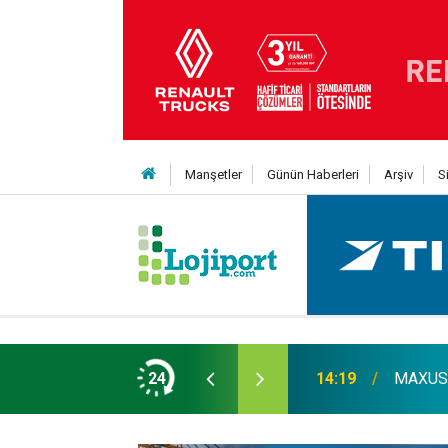
Manşetler
Günün Haberleri
Arşiv
S
er liginin ilk 3'ü arasında
24
14:19
MAXUS m