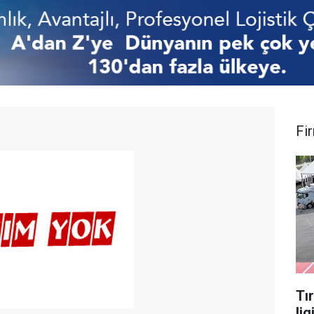
Fi
Tı
lig