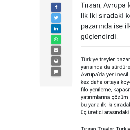
Tırsan, Avrupa
ilk iki sıradaki
pazarında ise il
güçlen­dirdi.
Türkiye treyler pazarın
yarısında da sürdüre
Avrupa’da yeni nesil
kez daha orta­ya koyd
filo yenile­me, kapasi
yatırımlarına çözüm
bu yana ilk iki sırad
üç üretici arasındaki
Tırsan Treyler Türkiy