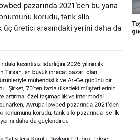
 lowbed pazarında 2021’den bu yana
 konumunu korudu, tank silo
To
k üç üretici arasındaki yerini daha da
güç
­daki kesintisiz liderliğini 2026 yılının ilk
n Tırsan, en büyük ih­racat pazarı olan
 ürünleriyle mühendislik ve Ar-Ge gücünü bir
u. Şirket, 70’ten fazla ül­kedeki müşterilerinin
te artırma, özel taşıma­cılık ve intermodal
 sunarken, Avrupa lowbed pazarında 2021’den
aki konumunu korudu, tank silo pazarında ise ilk
 yerini daha da güçlen­dirdi.
e Satış İcra Kurulu Başkanı Ertuğrul Er­koç,