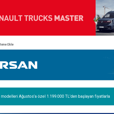
itene Ekle
odelleri Ağustos’a özel 1.199.000 TL’den başlayan fiyatlarla