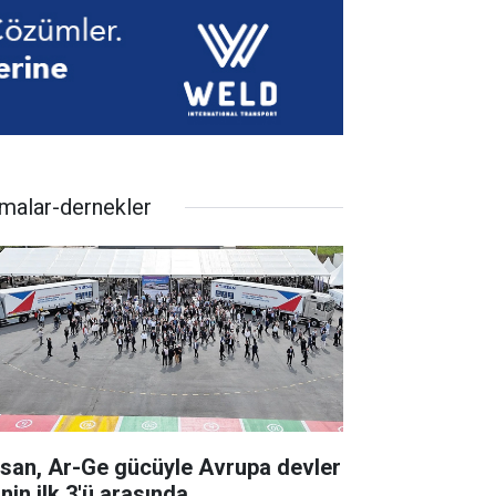
rmalar-dernekler
rsan, Ar-Ge gücüyle Avrupa devler
inin ilk 3'ü arasında