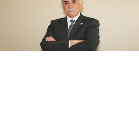
08 Ağustos 2026
10:35
Treylerde iç pazar daraldı, ihracat
şaha kalktı
Türk treyler sektöründe 2026 yılının ilk yarısın­da