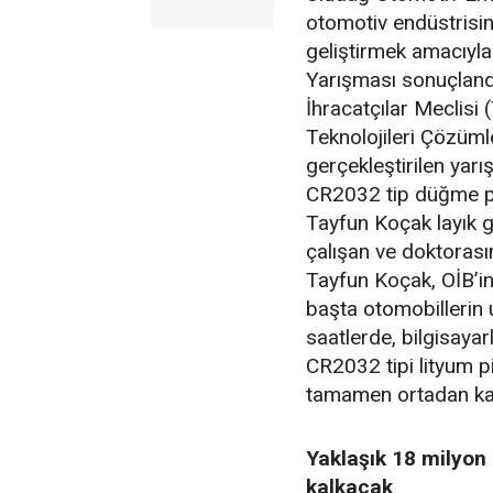
otomotiv endüstrisin
geliştirmek amacıyl
Yarışması sonuçlandı
İhracatçılar Meclisi
Teknolojileri Çözüml
gerçekleştirilen yar
CR2032 tip düğme pil
Tayfun Koçak layık g
çalışan ve doktorasın
Tayfun Koçak, OİB’in
başta otomobillerin
saatlerde, bilgisayar
CR2032 tipi lityum pi
tamamen ortadan kal
Yaklaşık 18 milyon 
kalkacak