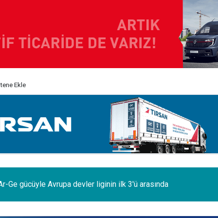
itene Ekle
odelleri Ağustos’a özel 1.199.000 TL’den başlayan fiyatlarla