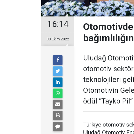
16:14
Otomotivde y
bağımlılığın
30 Ekim 2022
Uludağ Otomotiv 
otomotiv sektö
teknolojileri ge
Otomotivin Gel
ödül “Tayko Pil”
Türkiye otomotiv sekt
Uludağ Otomotiv Endüs