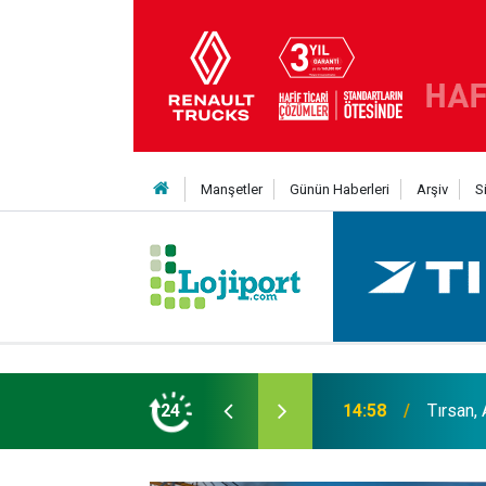
Manşetler
Günün Haberleri
Arşiv
S
er liginin ilk 3'ü arasında
24
14:19
MAXUS m