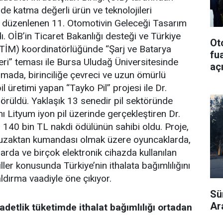
de katma değerli ürün ve teknolojileri
a düzenlenen 11. Otomotivin Geleceği Tasarım
. OİB’in Ticaret Bakanlığı desteği ve Türkiye
Ot
 (TİM) koordinatörlüğünde “Şarj ve Batarya
fu
eri” teması ile Bursa Uludağ Üniversitesinde
aç
ışmada, birinciliğe çevreci ve uzun ömürlü
 üretimi yapan “Tayko Pil” projesi ile Dr.
örüldü. Yaklaşık 13 senedir pil sektöründe
ı Lityum iyon pil üzerinde gerçekleştiren Dr.
 140 bin TL nakdi ödülünün sahibi oldu. Proje,
 uzaktan kumandası olmak üzere oyuncaklarda,
larda ve birçok elektronik cihazda kullanılan
ller konusunda Türkiye’nin ithalata bağımlılığını
dırma vaadiyle öne çıkıyor.
Sür
Ar
adetlik tüketimde ithalat bağımlılığı ortadan