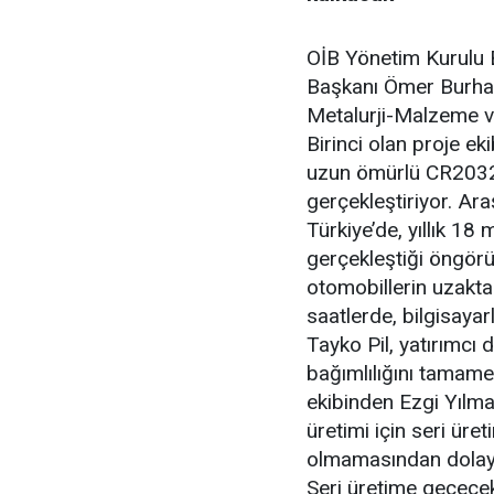
OİB Yönetim Kurulu 
Başkanı Ömer Burhano
Metalurji-Malzeme v
Birinci olan proje eki
uzun ömürlü CR2032 
gerçekleştiriyor. Ar
Türkiye’de, yıllık 18
gerçekleştiği öngörü
otomobillerin uzakt
saatlerde, bilgisayar
Tayko Pil, yatırımcı d
bağımlılığını tamame
ekibinden Ezgi Yılma
üretimi için seri üre
olmamasından dolayı 
Seri üretime geçece