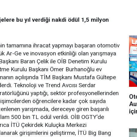
jelere bu yıl verdiği nakdi ödül 1,5 milyon
in tamamına ihracat yapmayı başaran otomotiv
ük Ar-Ge ve inovasyon etkinliği olan yarışmaya
Başkanı Baran Çelik ile OİB Denetim Kurulu
tme Kurulu Başkanı Ömer Burhanoğlu ev
ışmanın açılışında TİM Başkanı Mustafa Gültepe
rdi. Teknoloji ve Trend Avcısı Serdar
atörlüğünü yaptığı, sektör profesyonellerinden
Ot
işimcilerden öğrencilere kadar çok sayıda
Au
üzenlenen yarışmada, dereceye giren başarılı
içi
plam 500 bin TL ödül verildi. OİB OGTY’de
yrıca İTÜ Çekirdek Kuluçka Merkezi
anarak girişimlerini geliştirme, İTÜ Big Bang