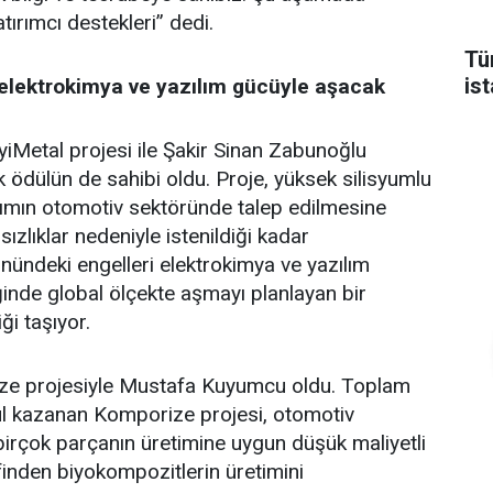
atırımcı destekleri” dedi.
Tü
is
i elektrokimya ve yazılım gücüyle aşacak
İyiMetal projesi ile Şakir Sinan Zabunoğlu
ik ödülün de sahibi oldu. Proje, yüksek silisyumlu
ımın otomotiv sektöründe talep edilmesine
zlıklar nedeniyle istenildiği kadar
nündeki engelleri elektrokimya ve yazılım
eliğinde global ölçekte aşmayı planlayan bir
iği taşıyor.
ze projesiyle Mustafa Kuyumcu oldu. Toplam
ül kazanan Komporize projesi, otomotiv
birçok parçanın üretimine uygun düşük maliyetli
ifinden biyokompozitlerin üretimini