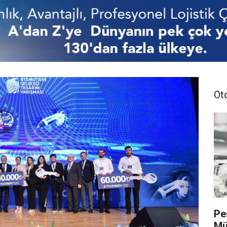
Ot
Pe
Mü