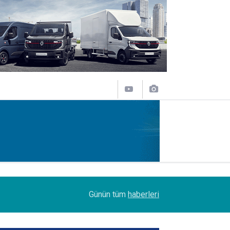
14:09
Petrol Ofisi Grubu 18. kez zirvede
Günün tüm
haberleri