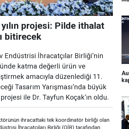
ılın projesi: Pilde ithalat
ı bitirecek
Endüstrisi İhracatçılar Birliği’nin
ründe katma değerli ürün ve
Au
liştirmek amacıyla düzenlediği 11.
kap
eceği Tasarım Yarışması’nda büyük
 projesi ile Dr. Tayfun Koçak’ın oldu.
örünün ihracattaki tek koordinatör birliği olan
trisi İhracatçıları Birliği (OİB) tarafından