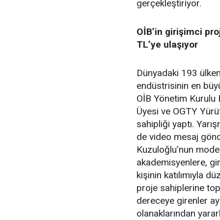
gerçekleştiriyor.
OİB’in girişimci pro
TL’ye ulaşıyor
Dünyadaki 193 ülken
endüstrisinin en büy
OİB Yönetim Kurulu 
Üyesi ve OGTY Yürü
sahipliği yaptı. Yar
de video mesaj gönde
Kuzuloğlu’nun moder
akademisyenlere, gir
kişinin katılımıyla d
proje sahiplerine to
dereceye girenler a
olanaklarından yararl