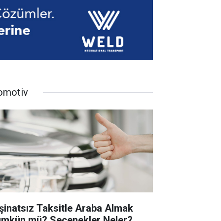
omotiv
şinatsız Taksitle Araba Almak
mkün mü? Seçenekler Neler?