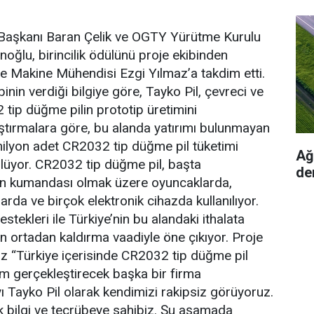
Başkanı Baran Çelik ve OGTY Yürütme Kurulu
ğlu, birincilik ödülünü proje ekibinden
e Makine Mühendisi Ezgi Yılmaz’a takdim etti.
binin verdiği bilgiye göre, Tayko Pil, çevreci ve
tip düğme pilin prototip üretimini
aştırmalara göre, bu alanda yatırımı bulunmayan
 milyon adet CR2032 tip düğme pil tüketimi
Ağı
lüyor. CR2032 tip düğme pil, başta
de
an kumandası olmak üzere oyuncaklarda,
larda ve birçok elektronik cihazda kullanılıyor.
estekleri ile Türkiye’nin bu alandaki ithalata
n ortadan kaldırma vaadiyle öne çıkıyor. Proje
z “Türkiye içerisinde CR2032 tip düğme pil
tim gerçekleştirecek başka bir firma
Tayko Pil olarak kendimizi rakipsiz görüyoruz.
k bilgi ve tecrübeye sahibiz. Şu aşamada