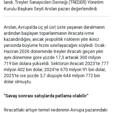
landı. Treyler Sanayicileri Der­neği (TREDER) Yönetim
Kurulu Başkanı Seyit Arslan pazarı değerlendirdi.
Arslan, Avrupa'da üç yıl üst üste yaşanan daralma­nın
ardından başlayan toparlan­manın ihracata ivme
kazandır­dığını, ancak jeopolitik riskle­rin yılın ikinci
yarısında büyüme hızını sınırlayacağını söyledi. Ocak-
Haziran 2026 döneminde treyler ihracatı geçen yılın
aynı dönemine göre yüzde 17,3 artarak 300 milyon
719 bin dolara yüksel­di. Sektörün ihracatı 2023'te 777
milyon 402 bin dolar, 2024'te 670 milyon 91 bin dolar,
2025'te ise yüzde 3,7 düşüşle 644 milyon 772 bin
dolar olmuştu.
"Savaş sonrası satışlarda patlama olabilir"
İhracattaki artışın temel nede­ninin Avrupa pazarındaki