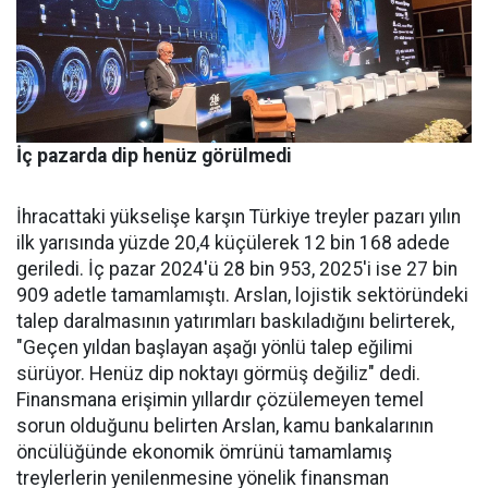
İç pazarda dip henüz görülmedi
İhracattaki yükselişe karşın Türkiye treyler pazarı yılın
ilk yarısında yüzde 20,4 küçülerek 12 bin 168 adede
geriledi. İç pa­zar 2024'ü 28 bin 953, 2025'i ise 27 bin
909 adetle tamamlamış­tı. Arslan, lojistik sektöründeki
talep daralmasının yatırımları baskıladığını belirterek,
"Geçen yıldan başlayan aşağı yönlü talep eğilimi
sürüyor. Henüz dip nok­tayı görmüş değiliz" dedi.
Finans­mana erişimin yıllardır çözüle­meyen temel
sorun olduğunu be­lirten Arslan, kamu bankalarının
öncülüğünde ekonomik ömrü­nü tamamlamış
treylerlerin ye­nilenmesine yönelik finansman