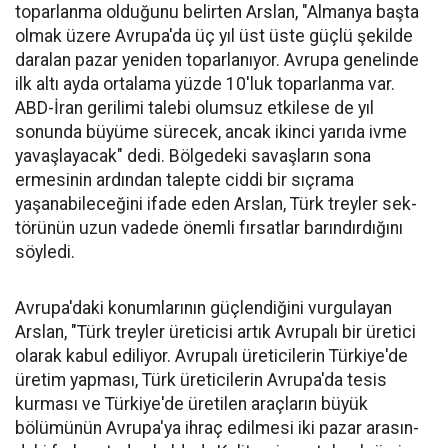
topar­lanma olduğunu belirten Arslan, "Almanya başta
olmak üzere Av­rupa'da üç yıl üst üste güçlü şe­kilde
daralan pazar yeniden to­parlanıyor. Avrupa genelinde
ilk altı ayda ortalama yüzde 10'luk toparlanma var.
ABD-İran geri­limi talebi olumsuz etkilese de yıl
sonunda büyüme sürecek, ancak ikinci yarıda ivme
yavaşlayacak" dedi. Bölgedeki savaşların sona
ermesinin ardından talepte ciddi bir sıçrama
yaşanabileceğini ifa­de eden Arslan, Türk treyler sek­
törünün uzun vadede önemli fır­satlar barındırdığını
söyledi.
Avrupa'daki konumlarının güçlendiğini vurgulayan
Arslan, "Türk treyler üreticisi artık Avru­palı bir üretici
ola­rak kabul ediliyor. Avrupalı üreticile­rin Türkiye'de
üre­tim yapması, Türk üreticilerin Avru­pa'da tesis
kurması ve Türkiye'de üreti­len araçların büyük
bölümünün Avru­pa'ya ihraç edilme­si iki pazar arasın­