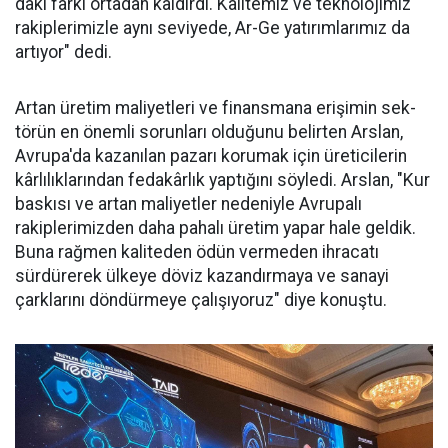
daki farkı ortadan kaldırdı. Kalitemiz ve teknolojimiz
ra­kiplerimizle aynı seviyede, Ar-Ge ya­tırımlarımız da
ar­tıyor" dedi.
Artan üretim ma­liyetleri ve finans­mana erişimin sek­
törün en önemli sorunları oldu­ğunu belirten Arslan,
Avrupa'da kazanılan pazarı korumak için üreticilerin
kârlılıklarından fe­dakârlık yaptığını söyledi. Arslan, "Kur
baskısı ve artan maliyetler nedeniyle Avrupalı
rakiplerimiz­den daha pahalı üretim yapar ha­le geldik.
Buna rağmen kaliteden ödün vermeden ihracatı
sürdüre­rek ülkeye döviz kazandırmaya ve sanayi
çarklarını döndürmeye ça­lışıyoruz" diye konuştu.