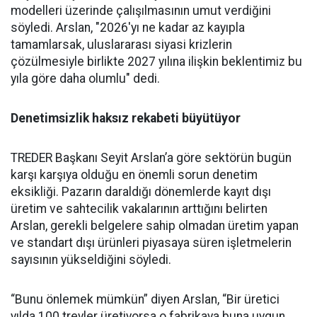
modelleri üzerinde çalışılması­nın umut verdiğini
söyledi. Ars­lan, "2026'yı ne kadar az kayıpla
tamamlarsak, uluslararası siya­si krizlerin
çözülmesiyle birlik­te 2027 yılına ilişkin beklentimiz bu
yıla göre daha olumlu" dedi.
Denetimsizlik haksız rekabeti büyütüyor
TREDER Başkanı Seyit Arslan’a göre sektörün bugün
karşı karşıya olduğu en önemli sorun denetim
eksikliği. Pazarın daraldığı dönemlerde kayıt dışı
üretim ve sahtecilik vakalarının arttığını belirten
Arslan, gerekli belgelere sahip olmadan üretim yapan
ve standart dışı ürünleri piyasaya süren işletmelerin
sayısının yükseldiğini söyledi.
“Bunu önlemek mümkün” diyen Arslan, “Bir üretici
yılda 100 treyler üretiyorsa o fabrikaya buna uygun