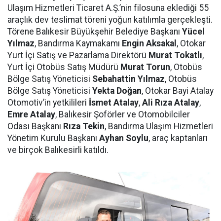
Ulaşım Hizmetleri Ticaret A.Ş.’nin filosuna eklediği 55
araçlık dev teslimat töreni yoğun katılımla gerçekleşti.
Törene Balıkesir Büyükşehir Belediye Başkanı
Yücel
Yılmaz
, Bandırma Kaymakamı
Engin Aksakal
, Otokar
Yurt İçi Satış ve Pazarlama Direktörü
Murat Tokatlı
,
Yurt İçi Otobüs Satış Müdürü
Murat Torun
, Otobüs
Bölge Satış Yöneticisi
Sebahattin Yılmaz
, Otobüs
Bölge Satış Yöneticisi
Yekta Doğan
, Otokar Bayi Atalay
Otomotiv’in yetkilileri
İsmet Atalay
,
Ali Rıza Atalay
,
Emre Atalay
, Balıkesir Şoförler ve Otomobilciler
Odası Başkanı
Rıza Tekin
, Bandırma Ulaşım Hizmetleri
Yönetim Kurulu Başkanı
Ayhan Soylu
, araç kaptanları
ve birçok Balıkesirli katıldı.