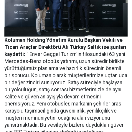
Koluman Holding Yönetim Kurulu Başkan Vekili ve
Ticari Araçlar Direktörü Ali Türkay Saltık ise şunları
kaydetti: "
Enver Geçgel Turizm'in filosundaki 63 yeni
Mercedes-Benz otobüs yatırımı, uzun süredir birlikte
yürüttüğümüz planlama ve hazırlık sürecinin önemli
bir sonucu. Koluman olarak müşterilerimize uçtan uca
bir değer zinciri sunuyoruz. Satış süreciyle başlayan
bu yolculuğun, satış sonrası hizmetlerimizle de aynı
kalite ve güven anlayışıyla devam etmesini
önemsiyoruz. Yeni otobüsler, markanın şehirler arası
karayolu taşımacılığında güvenilirlik, yenilikçilik ve
müşteri memnuniyetini odağına alan vizyonunu
yansıtmaktadır. Bu vesileyle bizlere duydukları güven
için EFG Turizm ailesine, değerli iş ortağımız