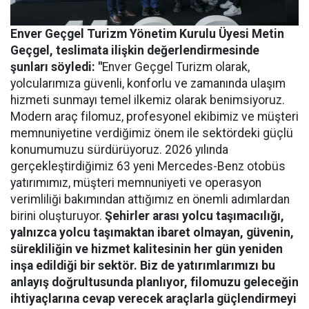
Enver Geçgel Turizm
Yönetim Kurulu Üyesi Metin
Geçgel
, teslimata ilişkin değerlendirmesinde
şunları söyledi: "
Enver Geçgel Turizm olarak,
yolcularımıza güvenli, konforlu ve zamanında ulaşım
hizmeti sunmayı temel ilkemiz olarak benimsiyoruz.
Modern araç filomuz, profesyonel ekibimiz ve müşteri
memnuniyetine verdiğimiz önem ile sektördeki güçlü
konumumuzu sürdürüyoruz. 2026 yılında
gerçekleştirdiğimiz 63 yeni Mercedes-Benz otobüs
yatırımımız, müşteri memnuniyeti ve operasyon
verimliliği bakımından attığımız en önemli adımlardan
birini oluşturuyor.
Şehirler arası yolcu taşımacılığı,
yalnızca yolcu taşımaktan ibaret olmayan, güvenin,
sürekliliğin ve hizmet kalitesinin her gün yeniden
inşa edildiği bir sektör. Biz de yatırımlarımızı bu
anlayış doğrultusunda planlıyor, filomuzu geleceğin
ihtiyaçlarına cevap verecek araçlarla güçlendirmeyi