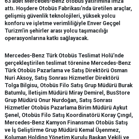
63 adet Mercedes-Benz otobüs yatırımına imza
attı. Hoşdere Otobüs Fabrikası’nda üretilen araçlar,
gelişmiş güvenlik teknolojileri, yüksek yolcu
konforu ve işletme verimliliğiyle Enver Geçgel
Turizm’in şehirler arası yolcu taşımacılığı
operasyonlarına katkı sağlayacak.
Mercedes-Benz Türk Otobüs Teslimat Holü’nde
gerçekleştirilen teslimat törenine Mercedes-Benz
Türk Otobüs Pazarlama ve Satış Direktörü Osman
Nuri Aksoy, Satış Sonrası Hizmetler Direktörü
Tolga Bilgisu, Otobüs Filo Satış Grup Müdürü Burak
Batumlu, İletişim Müdürü Miray Demirel, BusStore
Grup Müdürü Onur Nurdoğan, Satış Sonrası
Hizmetler Otobüs Pazarlama Birim Müdürü Aykut
Şenel, Otobüs Filo Satış Koordinatörü Koray Çıngıl,
Mercedes-Benz Kamyon Finansman Otobüs Satış
ve İş Geliştirme Grup Müdürü Kemal Üşenmez,
Koluman Holding Yönetim Kurulu Başkan Vekili ve