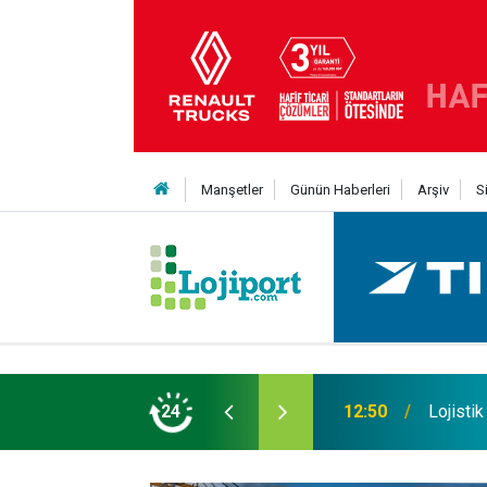
Manşetler
Günün Haberleri
Arşiv
S
an Yıldıran vefat etti
24
11:43
SOCAR T