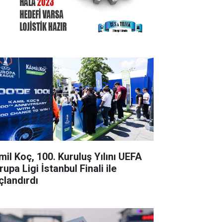
il Koç, 100. Kuruluş Yılını UEFA
upa Ligi İstanbul Finali ile
çlandırdı