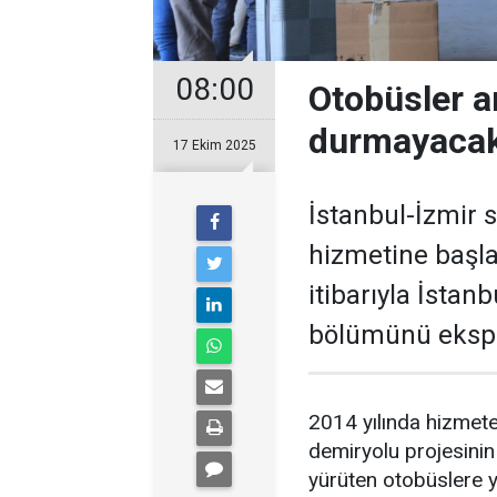
08:00
Otobüsler a
durmayaca
17 Ekim 2025
İstanbul-İzmir 
hizmetine başla
itibarıyla İstan
bölümünü ekspre
2014 yılında hizmete
demiryolu projesinin
yürüten otobüslere y