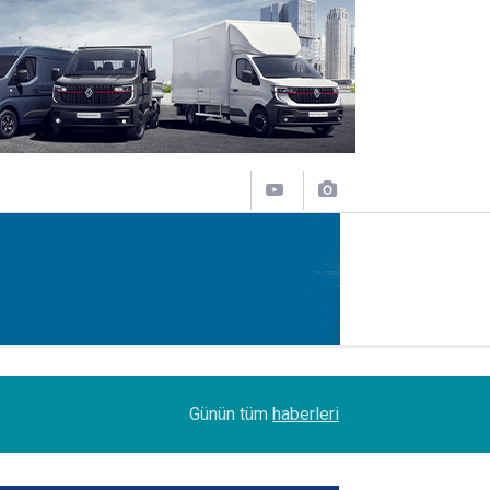
11:31
Sakarya'da Şoförlere Uyuşturucu Testi Zorunlulu
Günün tüm
haberleri