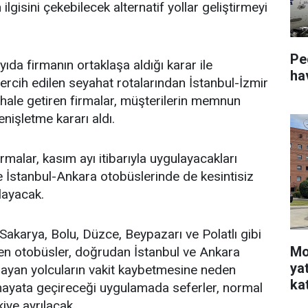
 ilgisini çekebilecek alternatif yollar geliştirmeyi
Pe
yıda firmanın ortaklaşa aldığı karar ile
ha
tercih edilen seyahat rotalarından İstanbul-İzmir
 hale getiren firmalar, müşterilerin memnun
nişletme kararı aldı.
malar, kasım ayı itibarıyla uygulayacakları
 İstanbul-Ankara otobüslerinde de kesintisiz
layacak.
Sakarya, Bolu, Düzce, Beypazarı ve Polatlı gibi
Mo
en otobüsler, doğrudan İstanbul ve Ankara
ya
layan yolcuların vakit kaybetmesine neden
kat
hayata geçireceği uygulamada seferler, normal
iye ayrılacak.