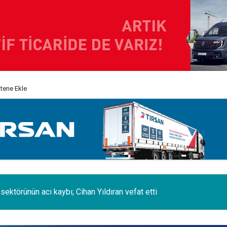
itene Ekle
erminal de, MSC Tiger Servisi'nin uğrak limanlarına katıldı