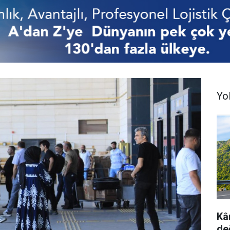
Yo
Kâm
de