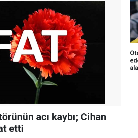
Ot
ed
al
ktörünün acı kaybı; Cihan
t etti