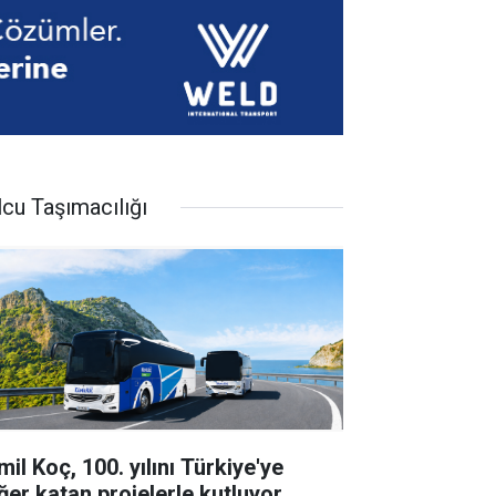
lcu Taşımacılığı
il Koç, 100. yılını Türkiye'ye
ğer katan projelerle kutluyor