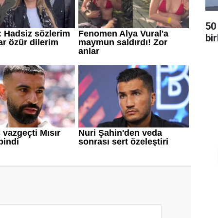
50 
bi