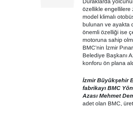
Duraklarda yolcunun
özellikle engelliler
model klimalı otob
bulunan ve ayakta d
önemli özelliği ise
motoruna sahip olm
BMC’nin İzmir Pınarb
Belediye Başkanı Az
konforu ön plana ald
İzmir Büyükşehir 
fabrikayı BMC Yön
Azası Mehmet Demi
adet olan BMC, üreti