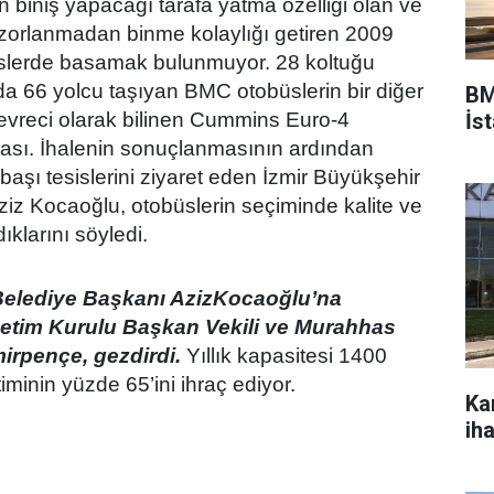
 biniş yapacağı tarafa yatma özelliği olan ve
e zorlanmadan binme kolaylığı getiren 2009
üslerde basamak bulunmuyor. 28 koltuğu
a 66 yolcu taşıyan BMC otobüslerin bir diğer
BM
İs
 çevreci olarak bilinen Cummins Euro-4
ası. İhalenin sonuçlanmasının ardından
aşı tesislerini ziyaret eden İzmir Büyükşehir
iz Kocaoğlu, otobüslerin seçiminde kalite ve
ıklarını söyledi.
Belediye Başkanı AzizKocaoğlu’na
etim Kurulu Başkan Vekili ve Murahhas
rpençe, gezdirdi.
Yıllık kapasitesi 1400
minin yüzde 65’ini ihraç ediyor.
Ka
ih