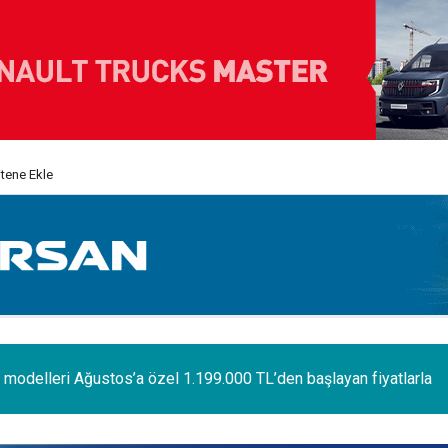
itene Ekle
odelleri Ağustos’a özel 1.199.000 TL’den başlayan fiyatlarla