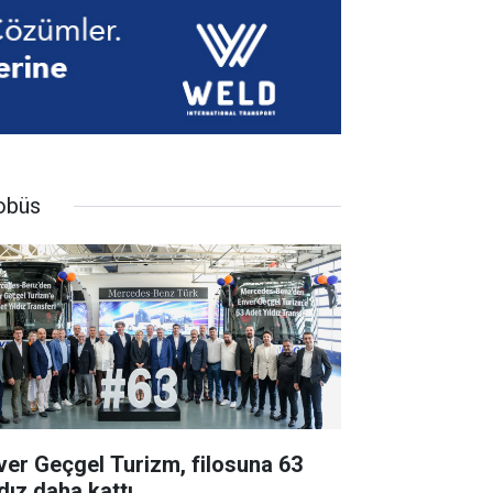
obüs
ver Geçgel Turizm, filosuna 63
dız daha kattı