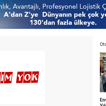
Ot
En
Yıl