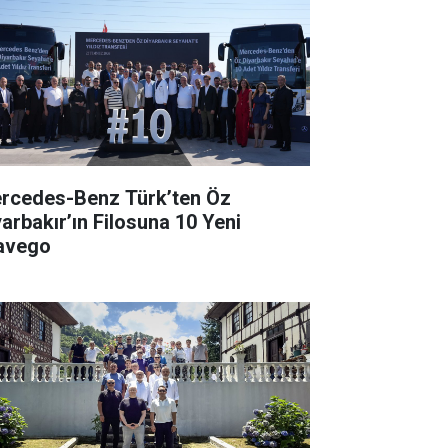
rcedes-Benz Türk’ten Öz
yarbakır’ın Filosuna 10 Yeni
avego