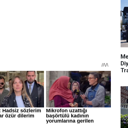
Me
Di
Tr