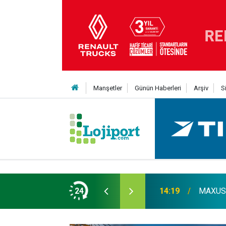
Manşetler
Günün Haberleri
Arşiv
S
er liginin ilk 3'ü arasında
24
14:19
MAXUS m