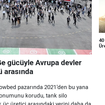
40
Ür
Ge gücüyle Avrupa devler
'ü arasında
 lowbed pazarında 2021’den bu yana
 konumunu korudu, tank silo
k üç üretici arasındaki yerini daha da