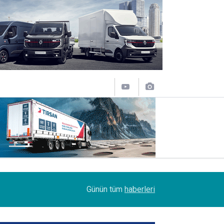
14:09
Petrol Ofisi Grubu 18. kez zirvede
Günün tüm
haberleri