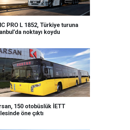
C PRO L 1852, Türkiye turuna
tanbul’da noktayı koydu
rsan, 150 otobüslük İETT
alesinde öne çıktı