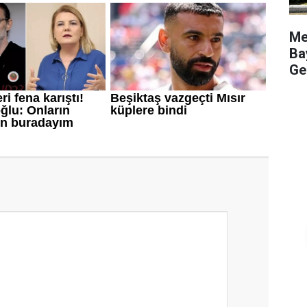
Me
Ba
Ge