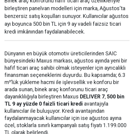
Binek araç konforunu hafif ticari araç özellikleriyle
birleştiren panelvan modelleri için marka, Ağustos'ta
benzersiz satış koşulları sunuyor. Kullanıcılar ağustos
ayı boyunca 500 bin TL için 9 ay vadeli faizsiz ticari
kredi imkânından faydalanabilecek.
Dünyanın en büyük otomotiv üreticilerinden SAIC
bünyesindeki Maxus markası, ağustos ayında yeni bir
hafif ticari araç sahibi olmak isteyenler için ayrıcalıklı
finansman seçeneklerini duyurdu. Bu kapsamda; 6.3
m³’lük yükleme hacmi ile işlevsellik ve konforu bir
arada sunan, binek araç konforunu ticari araç
dayanıklılığıyla birleştiren Maxus
DELIVER 7
,
500
bin
TL 9 ay yüzde 0 faizli ticari kredi
avantajıyla
kullanıcılar ile buluşuyor. Kredi avantajından
faydalanmayacak kullanıcılar için ise ağustos ayına
özel, stoklarla sınırlı kampanyalı satış fiyatı 1.199.000
TL olarak belirlendi.