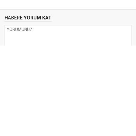
HABERE
YORUM KAT
UYARI:
Küfür, hakaret, rencide edici cümleler veya imalar, inançlara saldırı
içeren, imla kuralları ile yazılmamış,
Türkçe karakter kullanılmayan ve büyük harflerle yazılmış yorumlar
onaylanmamaktadır.