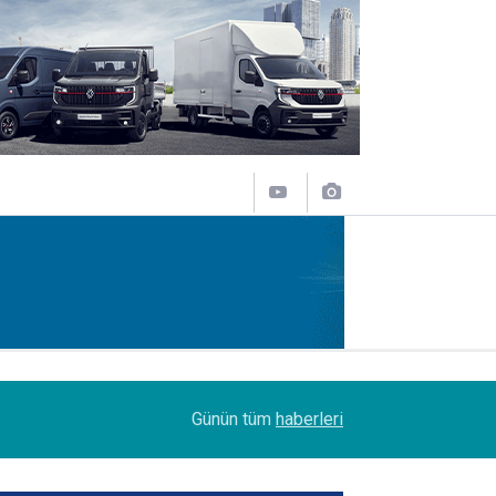
08:51
DSV Türkiye’de bayrak değişimi
Günün tüm
haberleri