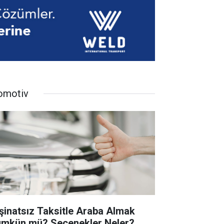
omotiv
şinatsız Taksitle Araba Almak
mkün mü? Seçenekler Neler?