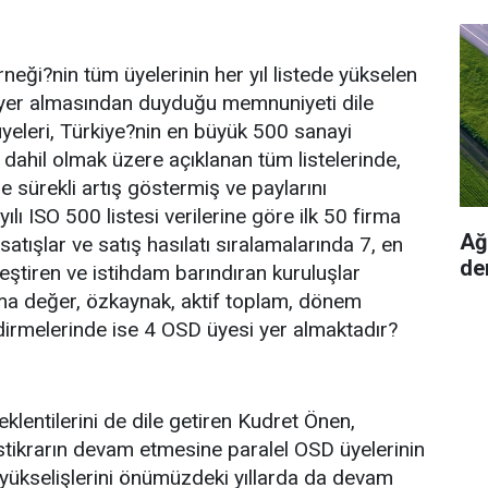
neği?nin tüm üyelerinin her yıl listede yükselen
le yer almasından duyduğu memnuniyeti dile
eleri, Türkiye?nin en büyük 500 sanayi
 dahil olmak üzere açıklanan tüm listelerinde,
 sürekli artış göstermiş ve paylarını
yılı ISO 500 listesi verilerine göre ilk 50 firma
Ağı
atışlar ve satış hasılatı sıralamalarında 7, en
de
eştiren ve istihdam barındıran kuruluşlar
tma değer, özkaynak, aktif toplam, dönem
dirmelerinde ise 4 OSD üyesi yer almaktadır?
eklentilerini de dile getiren Kudret Önen,
stikrarın devam etmesine paralel OSD üyelerinin
 yükselişlerini önümüzdeki yıllarda da devam