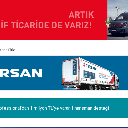
itene Ekle
 ilk Renault Trucks Master Red EDITION'ı ÖKN Lojistik filosunda