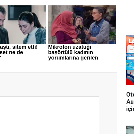
Ot
Au
içi