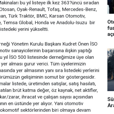
akinaları bu yıl listeye ilk kez 363?üncü sıradan
 Otosan, Oyak-Renault, Tofaş, Mercedes-Benz,
an, Türk Traktör, BMC, Karsan Otomotiv,
Ot
, Temsa Global, Honda ve Anadolu-Isuzu bir
fu
stedeki yerini yükseltti.
aç
rneği Yönetim Kurulu Başkanı Kudret Önen İSO
otiv sanayicilerinin başarısına ilişkin yaptığı
 yıl İSO 500 listesinde derneğimize üye olan
 yer alması gurur verici. Tüm üyelerimizin
masında yer almasının yanı sıra listedeki yerlerini
örümüzün gelişiminin somut bir göstergesidir.
alar listede, üretimden satışlar, satış hasılatı,
yaratılan brüt katma değer, öz kaynak, net aktifler,
ar/zarar, ihracat ve çalışan sayısı açısından
Sür
ının en üstünde yer alıyor. Yani otomotiv
Ar
lokomotif sektörlerinden biri olmaya devam