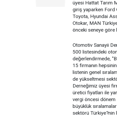
üyesi Hattat Tarım M
giriş yaparken Ford
Toyota, Hyundai Ass
Otokar, MAN Türkiye
önceki seneye göre li
Otomotiv Sanayii De
500 listesindeki otom
değerlendirmede, "Bu
15 firmanın hepsinin
listenin genel sırala
de yükseltmesi sekt
Derneğimiz üyesi firm
üretici fiyatları ile 
vergi öncesi dönem k
büyüklük sıralamalar
sektörü Türkiye?nin 