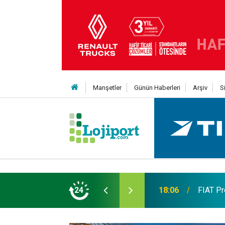
Manşetler
Günün Haberleri
Arşiv
S
 TL’ye varan finansman desteği
24
17:57
Ege'nin