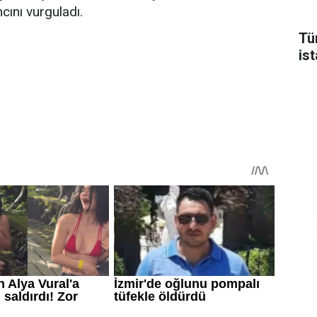
ncını vurguladı.
Tü
is