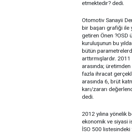
etmektedir? dedi.
Otomotiv Sanayii Der
bir başarı grafiği i
getiren Önen ?OSD üy
kuruluşunun bu yılda
bütün parametrelerde
arttırmışlardır. 2011 
arasında; üretimden s
fazla ihracat gerçekl
arasında 6, brüt ka
karı/zararı değerlen
dedi.
2012 yılına yönelik b
ekonomik ve siyasi i
İSO 500 listesindeki