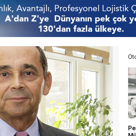
Ot
Pe
Mü