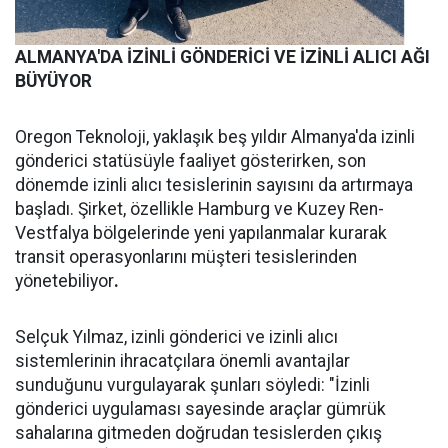
ALMANYA'DA İZİNLİ GÖNDERİCİ VE İZİNLİ ALICI AĞI
BÜYÜYOR
Oregon Teknoloji, yaklaşık beş yıldır Almanya'da izinli
gönderici statüsüyle faaliyet gösterirken, son
dönemde izinli alıcı tesislerinin sayısını da artırmaya
başladı. Şirket, özellikle Hamburg ve Kuzey Ren-
Vestfalya bölgelerinde yeni yapılanmalar kurarak
transit operasyonlarını müşteri tesislerinden
yönetebiliyor
.
Selçuk Yılmaz, izinli gönderici ve izinli alıcı
sistemlerinin ihracatçılara önemli avantajlar
sunduğunu vurgulayarak şunları söyledi: "İzinli
gönderici uygulaması sayesinde araçlar gümrük
sahalarına gitmeden doğrudan tesislerden çıkış