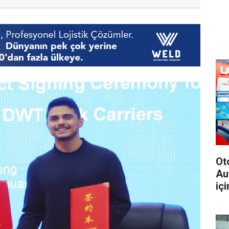
Ot
Au
içi