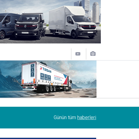
12:50
Lojistik sektörünün acı kaybı; Cihan Yıldıran vefat
Günün tüm
haberleri