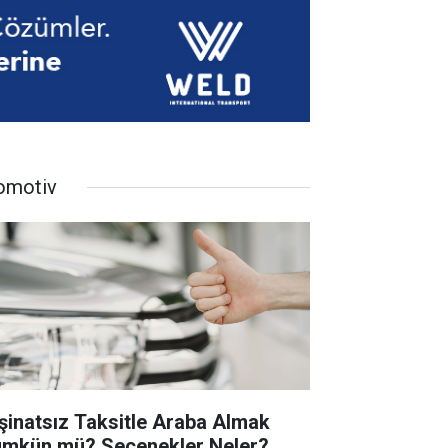
omotiv
şinatsız Taksitle Araba Almak
mkün mü? Seçenekler Neler?