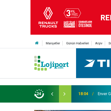
Manşetler
Günün Haberleri
Arşiv
S
ük; 4 tanker gemi siparişi
24
18:04
Enver G