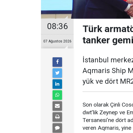
08:36
Türk armatö
tanker gemi
07 Ağustos 2026
İstanbul merkez
Aqmaris Ship M
yük ve dört MR2 
Son olarak Çinli Cos
dwt’lik Zeynep ve Em
Tersanesi’ne dört ad
veren Aqmaris, yine 