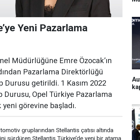
e’ye Yeni Pazarlama
enel Müdürlüğüne Emre Özocak’ın
dından Pazarlama Direktörlüğü
Au
 Durusu getirildi. 1 Kasım 2022
kap
ep Durusu, Opel Türkiye Pazarlama
 yeni görevine başladı.
omotiv gruplarından Stellantis çatısı altında
ini sürdüren Stellantis Türkiye’de yeni bir atama