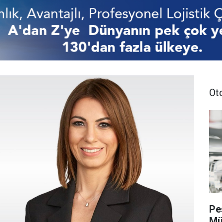
Ot
Pe
Mü