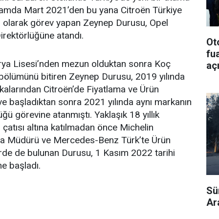
samda Mart 2021’den bu yana Citroën Türkiye
 olarak görev yapan Zeynep Durusu, Opel
irektörlüğüne atandı.
Ot
fu
rya Lisesi’nden mezun olduktan sonra Koç
aç
 bölümünü bitiren Zeynep Durusu, 2019 yılında
kalarından Citroën’de Fiyatlama ve Ürün
e başladıktan sonra 2021 yılında aynı markanın
ğü görevine atanmıştı. Yaklaşık 18 yıllık
s çatısı altına katılmadan önce Michelin
a Müdürü ve Mercedes-Benz Türk’te Ürün
rde de bulunan Durusu, 1 Kasım 2022 tarihi
ne başladı.
Sür
Ar