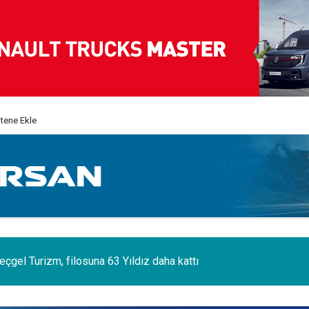
itene Ekle
eçgel Turizm, filosuna 63 Yıldız daha kattı