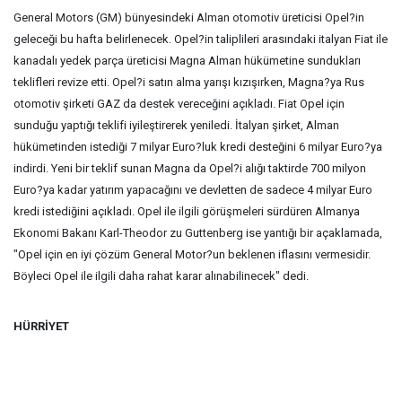
General Motors (GM) bünyesindeki Alman otomotiv üreticisi Opel?in
geleceği bu hafta belirlenecek. Opel?in taliplileri arasındaki italyan Fiat ile
kanadalı yedek parça üreticisi Magna Alman hükümetine sundukları
teklifleri revize etti. Opel?i satın alma yarışı kızışırken, Magna?ya Rus
otomotiv şirketi GAZ da destek vereceğini açıkladı. Fiat Opel için
sunduğu yaptığı teklifi iyileştirerek yeniledi. İtalyan şirket, Alman
hükümetinden istediği 7 milyar Euro?luk kredi desteğini 6 milyar Euro?ya
indirdi. Yeni bir teklif sunan Magna da Opel?i alığı taktirde 700 milyon
Euro?ya kadar yatırım yapacağını ve devletten de sadece 4 milyar Euro
kredi istediğini açıkladı. Opel ile ilgili görüşmeleri sürdüren Almanya
Ekonomi Bakanı Karl-Theodor zu Guttenberg ise yantığı bir açaklamada,
"Opel için en iyi çözüm General Motor?un beklenen iflasını vermesidir.
Böyleci Opel ile ilgili daha rahat karar alınabilinecek" dedi.
HÜRRİYET