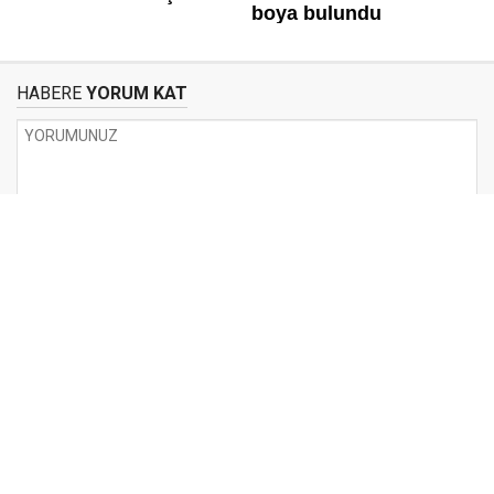
HABERE
YORUM KAT
UYARI:
Küfür, hakaret, rencide edici cümleler veya imalar, inançlara saldırı
içeren, imla kuralları ile yazılmamış,
Türkçe karakter kullanılmayan ve büyük harflerle yazılmış yorumlar
onaylanmamaktadır.