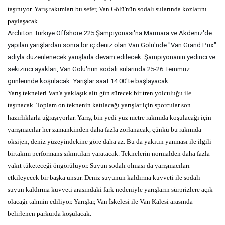
taşınıyor. Yarış takımları bu sefer, Van Gölü'nün sodalı sularında kozlarını
paylaşacak.
Architon Türkiye Offshore 225 Şampiyonası'na Marmara ve Akdeniz'de
yapılan yarışlardan sonra bir iç deniz olan Van Gölü'nde "Van Grand Prix"
adıyla düzenlenecek yarışlarla devam edilecek. Şampiyonanın yedinci ve
sekizinci ayakları, Van Gölü'nün sodalı sularında 25-26 Temmuz
günlerinde koşulacak. Yarışlar saat 14:00'te başlayacak.
Yarış tekneleri Van'a yaklaşık altı gün sürecek bir tren yolculuğu ile
taşınacak. Toplam on teknenin katılacağı yarışlar için sporcular son
hazırlıklarla uğraşıyorlar. Yarış, bin yedi yüz metre rakımda koşulacağı için
yarışmacılar her zamankinden daha fazla zorlanacak, çünkü bu rakımda
oksijen, deniz yüzeyindekine göre daha az. Bu da yakıtın yanması ile ilgili
birtakım performans sıkıntıları yaratacak. Teknelerin normalden daha fazla
yakıt tüketeceği öngörülüyor. Suyun sodalı olması da yarışmacıları
etkileyecek bir başka unsur. Deniz suyunun kaldırma kuvveti ile sodalı
suyun kaldırma kuvveti arasındaki fark nedeniyle yarışların sürprizlere açık
olacağı tahmin ediliyor. Yarışlar, Van İskelesi ile Van Kalesi arasında
belirlenen parkurda koşulacak.