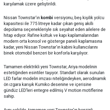
karşılamak üzere geliştirildi.
Nissan Townstar'ın
kombi
versiyonu, beş kişilik yolcu
kapasitesi ile 775 litreye kadar çıkan geniş akıllı
depolama seçenekleriyle sık seyahat eden ailelere de
hitap ediyor. Rafine koltuk ve kapı kaplamalarından
modern orta konsol ve gösterge paneli kaplamasına
kadar, yeni Nissan Townstar'ın kabini kullanıcılarını
binek otomobil benzeri bir konforla karşılıyor.
Tamamen elektrikli yeni Townstar, Ariya modelinin
estetiğinden esintiler taşıyor. Standart olarak sunulan
LED farlar modelin imzası niteliğindeyken, aerodinamik
ön ızgara karışık Kumiko desenine ve içerisine
gündüz LED’leri entegre edilmiş V motion motiflerine
sahip.
Aynı şekilde, tamamen yeni Townstar'ın benzinli