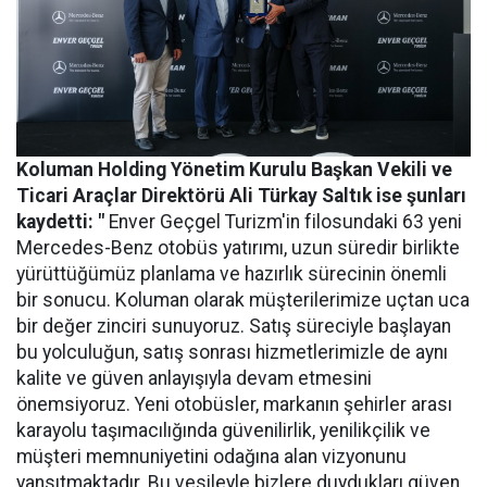
Koluman Holding Yönetim Kurulu Başkan Vekili ve
Ticari Araçlar Direktörü Ali Türkay Saltık ise şunları
kaydetti: "
Enver Geçgel Turizm'in filosundaki 63 yeni
Mercedes-Benz otobüs yatırımı, uzun süredir birlikte
yürüttüğümüz planlama ve hazırlık sürecinin önemli
bir sonucu. Koluman olarak müşterilerimize uçtan uca
bir değer zinciri sunuyoruz. Satış süreciyle başlayan
bu yolculuğun, satış sonrası hizmetlerimizle de aynı
kalite ve güven anlayışıyla devam etmesini
önemsiyoruz. Yeni otobüsler, markanın şehirler arası
karayolu taşımacılığında güvenilirlik, yenilikçilik ve
müşteri memnuniyetini odağına alan vizyonunu
yansıtmaktadır. Bu vesileyle bizlere duydukları güven