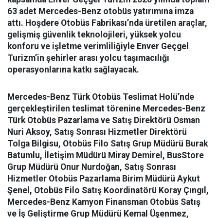
63 adet Mercedes-Benz otobüs yatırımına imza
attı. Hoşdere Otobüs Fabrikası’nda üretilen araçlar,
gelişmiş güvenlik teknolojileri, yüksek yolcu
konforu ve işletme verimliliğiyle Enver Geçgel
Turizm’in şehirler arası yolcu taşımacılığı
operasyonlarına katkı sağlayacak.
Mercedes-Benz Türk Otobüs Teslimat Holü’nde
gerçekleştirilen teslimat törenine Mercedes-Benz
Türk Otobüs Pazarlama ve Satış Direktörü Osman
Nuri Aksoy, Satış Sonrası Hizmetler Direktörü
Tolga Bilgisu, Otobüs Filo Satış Grup Müdürü Burak
Batumlu, İletişim Müdürü Miray Demirel, BusStore
Grup Müdürü Onur Nurdoğan, Satış Sonrası
Hizmetler Otobüs Pazarlama Birim Müdürü Aykut
Şenel, Otobüs Filo Satış Koordinatörü Koray Çıngıl,
Mercedes-Benz Kamyon Finansman Otobüs Satış
ve İş Geliştirme Grup Müdürü Kemal Üşenmez,