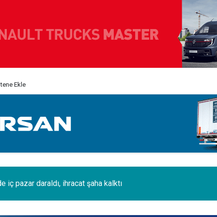
itene Ekle
e iç pazar daraldı, ihracat şaha kalktı