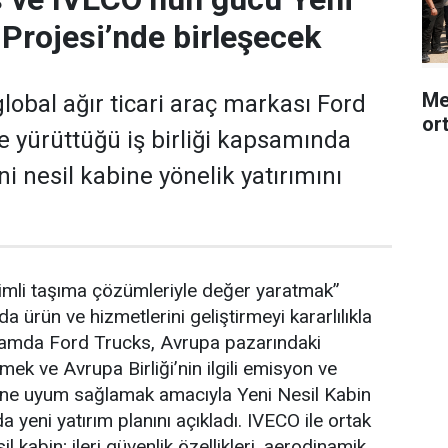
 Projesi’nde birleşecek
Me
lobal ağır ticari araç markası Ford
or
le yürüttüğü iş birliği kapsamında
eni nesil kabine yönelik yatırımını
imli taşıma çözümleriyle değer yaratmak”
 ürün ve hizmetlerini geliştirmeyi kararlılıkla
amda Ford Trucks, Avrupa pazarındaki
ek ve Avrupa Birliği’nin ilgili emisyon ve
erine uyum sağlamak amacıyla Yeni Nesil Kabin
yeni yatırım planını açıkladı. IVECO ile ortak
sil kabin; ileri güvenlik özellikleri, aerodinamik