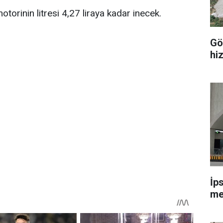
torinin litresi 4,27 liraya kadar inecek.
Gö
hi
İp
me