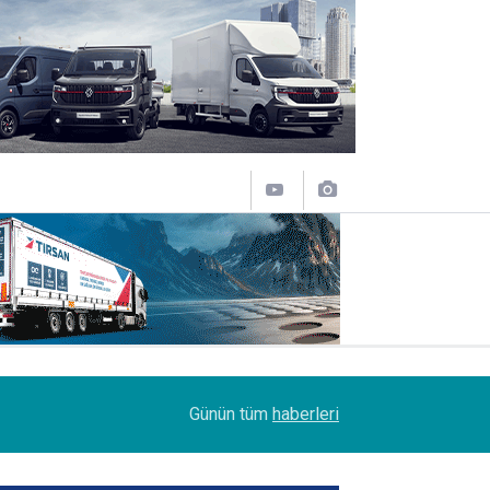
09:47
Her biri 120 tonluk 3 Boeing 777, kamyonlarla 1
Günün tüm
haberleri