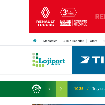
Manşetler
Günün Haberleri
Arşiv
S
eni Nesil Kabin Projesi’nde birleşecek
24
10:35
Treylerd