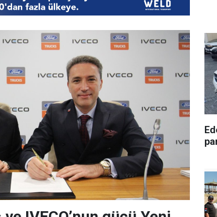
Ede
pa
 ve IVECO’nun gücü Yeni