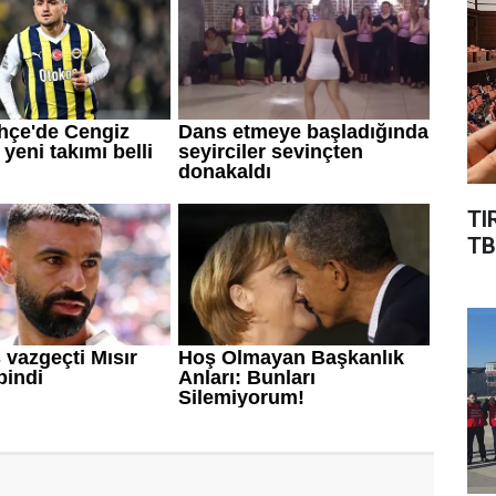
TI
TB