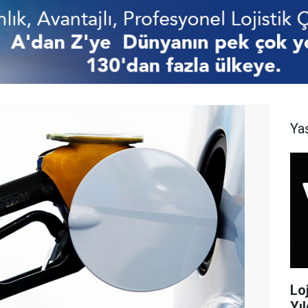
Ya
Lo
Yıl