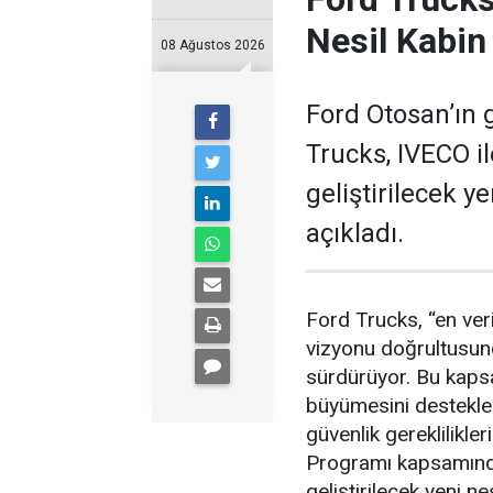
Nesil Kabin
08 Ağustos 2026
Ford Otosan’ın g
Trucks, IVECO i
geliştirilecek y
açıkladı.
Ford Trucks, “en ver
vizyonu doğrultusunda
sürdürüyor. Bu kaps
büyümesini desteklem
güvenlik gereklilikl
Programı kapsamında 
geliştirilecek yeni ne