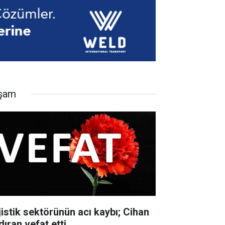
şam
jistik sektörünün acı kaybı; Cihan
dıran vefat etti