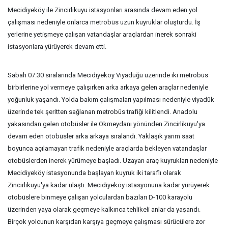
Mecidiyeköy ile Zincirlikuyu istasyonları arasında devam eden yol
çalışması nedeniyle onlarca metrobüs uzun kuyruklar oluşturdu. İş
yerlerine yetişmeye çalışan vatandaşlar araçlardan inerek sonraki
istasyonlara yürüyerek devam etti.
Sabah 07:30 sıralarında Mecidiyeköy Viyadüğü üzerinde iki metrobüs
birbirlerine yol vermeye çalışırken arka arkaya gelen araçlar nedeniyle
yoğunluk yaşandı. Yolda bakım çalışmaları yapılması nedeniyle viyadük
üzerinde tek şeritten sağlanan metrobüs trafiği kilitlendi. Anadolu
yakasından gelen otobüsler ile Okmeydanı yönünden Zincirlikuyu'ya
devam eden otobüsler arka arkaya sıralandı. Yaklaşık yarım saat
boyunca açılamayan trafik nedeniyle araçlarda bekleyen vatandaşlar
otobüslerden inerek yürümeye başladı. Uzayan araç kuyrukları nedeniyle
Mecidiyeköy istasyonunda başlayan kuyruk iki taraflı olarak
Zincirlikuyu'ya kadar ulaştı. Mecidiyeköy istasyonuna kadar yürüyerek
otobüslere binmeye çalışan yolculardan bazıları D-100 karayolu
üzerinden yaya olarak geçmeye kalkınca tehlikeli anlar da yaşandı.
Birçok yolcunun karşıdan karşıya geçmeye çalışması sürücülere zor