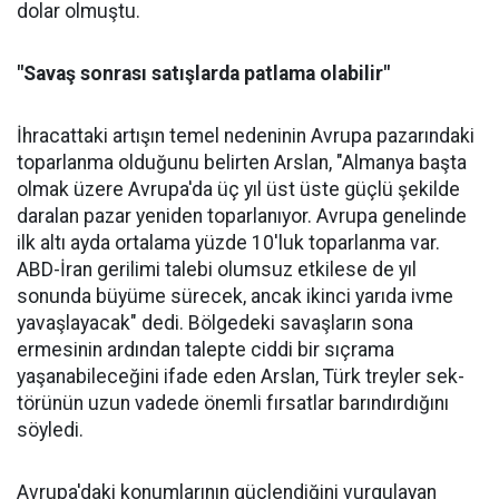
dolar olmuştu.
"Savaş sonrası satışlarda patlama olabilir"
İhracattaki artışın temel nede­ninin Avrupa pazarındaki
topar­lanma olduğunu belirten Arslan, "Almanya başta
olmak üzere Av­rupa'da üç yıl üst üste güçlü şe­kilde
daralan pazar yeniden to­parlanıyor. Avrupa genelinde
ilk altı ayda ortalama yüzde 10'luk toparlanma var.
ABD-İran geri­limi talebi olumsuz etkilese de yıl
sonunda büyüme sürecek, ancak ikinci yarıda ivme
yavaşlayacak" dedi. Bölgedeki savaşların sona
ermesinin ardından talepte ciddi bir sıçrama
yaşanabileceğini ifa­de eden Arslan, Türk treyler sek­
törünün uzun vadede önemli fır­satlar barındırdığını
söyledi.
Avrupa'daki konumlarının güçlendiğini vurgulayan