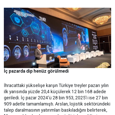
İç pazarda dip henüz görülmedi
İhracattaki yükselişe karşın Türkiye treyler pazarı yılın
ilk yarısında yüzde 20,4 küçülerek 12 bin 168 adede
geriledi. İç pa­zar 2024'ü 28 bin 953, 2025'i ise 27 bin
909 adetle tamamlamış­tı. Arslan, lojistik sektöründeki
talep daralmasının yatırımları baskıladığını belirterek,