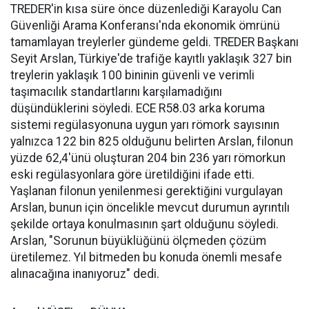
TREDER'in kısa süre önce düzenlediği Karayolu Can
Güvenliği Arama Konferansı'nda ekonomik ömrünü
tamamlayan treylerler gündeme geldi. TREDER Başkanı
Seyit Arslan, Türkiye'de trafiğe kayıtlı yaklaşık 327 bin
treylerin yaklaşık 100 bininin güvenli ve verimli
taşımacılık standartlarını karşılamadığını
düşündüklerini söyledi. ECE R58.03 arka koruma
sistemi regülasyonuna uygun yarı römork sayısının
yalnızca 122 bin 825 olduğunu belirten Arslan, filonun
yüzde 62,4'ünü oluşturan 204 bin 236 yarı römorkun
eski regülasyonlara göre üretildiğini ifade etti.
Yaşlanan filonun yenilenmesi gerektiğini vurgulayan
Arslan, bunun için öncelikle mevcut durumun ayrıntılı
şekilde ortaya konulmasının şart olduğunu söyledi.
Arslan, "Sorunun büyüklüğünü ölçmeden çözüm
üretilemez. Yıl bitmeden bu konuda önemli mesafe
alınacağına inanıyoruz" dedi.