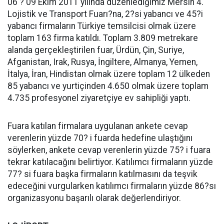
06 ? 09 Ekim 2011 yılında düzenlediğimiz Mersin 4.
Lojistik ve Transport Fuarı?na, 2?si yabancı ve 45?i
yabancı firmaların Türkiye temsilcisi olmak üzere
toplam 163 firma katıldı. Toplam 3.809 metrekare
alanda gerçekleştirilen fuar, Ürdün, Çin, Suriye,
Afganistan, Irak, Rusya, İngiltere, Almanya, Yemen,
İtalya, İran, Hindistan olmak üzere toplam 12 ülkeden
85 yabancı ve yurtiçinden 4.650 olmak üzere toplam
4.735 profesyonel ziyaretçiye ev sahipliği yaptı.
Fuara katılan firmalara uygulanan ankete cevap
verenlerin yüzde 70? i fuarda hedefine ulaştığını
söylerken, ankete cevap verenlerin yüzde 75? i fuara
tekrar katılacağını belirtiyor. Katılımcı firmaların yüzde
77? si fuara başka firmaların katılmasını da teşvik
edeceğini vurgularken katılımcı firmaların yüzde 86?sı
organizasyonu başarılı olarak değerlendiriyor.