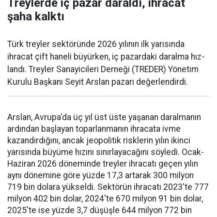
Treylerde iç pazar daraldı, ihracat
şaha kalktı
Türk treyler sektöründe 2026 yılının ilk yarısın­da
ihracat çift haneli bü­yürken, iç pazardaki daralma hız­
landı. Treyler Sanayicileri Der­neği (TREDER) Yönetim
Kurulu Başkanı Seyit Arslan pazarı değerlendirdi.
Arslan, Avrupa'da üç yıl üst üste yaşanan daralma­nın
ardından başlayan toparlan­manın ihracata ivme
kazandır­dığını, ancak jeopolitik riskle­rin yılın ikinci
yarısında büyüme hızını sınırlayacağını söyledi. Ocak-
Haziran 2026 döneminde treyler ihracatı geçen yılın
aynı dönemine göre yüzde 17,3 artarak 300 milyon
719 bin dolara yüksel­di. Sektörün ihracatı 2023'te 777
milyon 402 bin dolar, 2024'te 670 milyon 91 bin dolar,
2025'te ise yüzde 3,7 düşüşle 644 milyon 772 bin