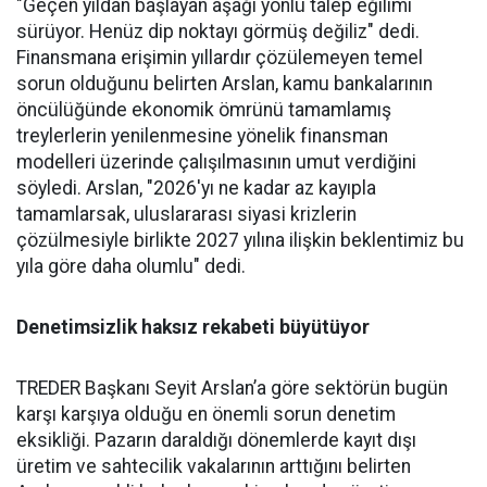
"Geçen yıldan başlayan aşağı yönlü talep eğilimi
sürüyor. Henüz dip nok­tayı görmüş değiliz" dedi.
Finans­mana erişimin yıllardır çözüle­meyen temel
sorun olduğunu be­lirten Arslan, kamu bankalarının
öncülüğünde ekonomik ömrü­nü tamamlamış
treylerlerin ye­nilenmesine yönelik finansman
modelleri üzerinde çalışılması­nın umut verdiğini
söyledi. Ars­lan, "2026'yı ne kadar az kayıpla
tamamlarsak, uluslararası siya­si krizlerin
çözülmesiyle birlik­te 2027 yılına ilişkin beklentimiz bu
yıla göre daha olumlu" dedi.
Denetimsizlik haksız rekabeti büyütüyor
TREDER Başkanı Seyit Arslan’a göre sektörün bugün
karşı karşıya olduğu en önemli sorun denetim
eksikliği. Pazarın daraldığı dönemlerde kayıt dışı
üretim ve sahtecilik vakalarının arttığını belirten