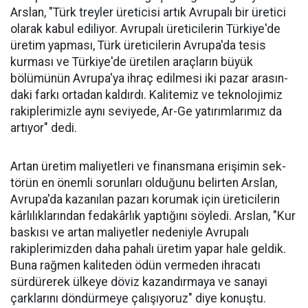
Arslan, "Türk treyler üreticisi artık Avru­palı bir üretici
ola­rak kabul ediliyor. Avrupalı üreticile­rin Türkiye'de
üre­tim yapması, Türk üreticilerin Avru­pa'da tesis
kurması ve Türkiye'de üreti­len araçların büyük
bölümünün Avru­pa'ya ihraç edilme­si iki pazar arasın­
daki farkı ortadan kaldırdı. Kalitemiz ve teknolojimiz
ra­kiplerimizle aynı seviyede, Ar-Ge ya­tırımlarımız da
ar­tıyor" dedi.
Artan üretim ma­liyetleri ve finans­mana erişimin sek­
törün en önemli sorunları oldu­ğunu belirten Arslan,
Avrupa'da kazanılan pazarı korumak için üreticilerin
kârlılıklarından fe­dakârlık yaptığını söyledi. Arslan, "Kur
baskısı ve artan maliyetler nedeniyle Avrupalı
rakiplerimiz­den daha pahalı üretim yapar ha­le geldik.
Buna rağmen kaliteden ödün vermeden ihracatı
sürdüre­rek ülkeye döviz kazandırmaya ve sanayi
çarklarını döndürmeye ça­lışıyoruz" diye konuştu.