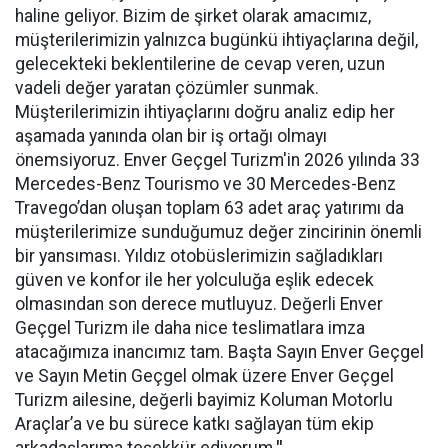
haline geliyor. Bizim de şirket olarak amacımız,
müşterilerimizin yalnızca bugünkü ihtiyaçlarına değil,
gelecekteki beklentilerine de cevap veren, uzun
vadeli değer yaratan çözümler sunmak.
Müşterilerimizin ihtiyaçlarını doğru analiz edip her
aşamada yanında olan bir iş ortağı olmayı
önemsiyoruz. Enver Geçgel Turizm'in 2026 yılında 33
Mercedes-Benz Tourismo ve 30 Mercedes-Benz
Travego’dan oluşan toplam 63 adet araç yatırımı da
müşterilerimize sunduğumuz değer zincirinin önemli
bir yansıması. Yıldız otobüslerimizin sağladıkları
güven ve konfor ile her yolculuğa eşlik edecek
olmasından son derece mutluyuz. Değerli Enver
Geçgel Turizm ile daha nice teslimatlara imza
atacağımıza inancımız tam. Başta Sayın Enver Geçgel
ve Sayın Metin Geçgel olmak üzere Enver Geçgel
Turizm ailesine, değerli bayimiz Koluman Motorlu
Araçlar’a ve bu sürece katkı sağlayan tüm ekip
arkadaşlarıma teşekkür ediyorum
."