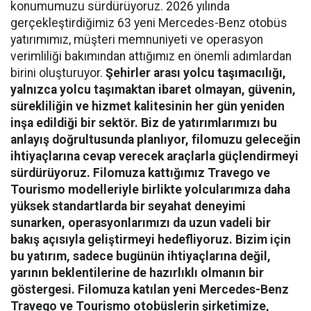
konumumuzu sürdürüyoruz. 2026 yılında
gerçekleştirdiğimiz 63 yeni Mercedes-Benz otobüs
yatırımımız, müşteri memnuniyeti ve operasyon
verimliliği bakımından attığımız en önemli adımlardan
birini oluşturuyor.
Şehirler arası yolcu taşımacılığı,
yalnızca yolcu taşımaktan ibaret olmayan, güvenin,
sürekliliğin ve hizmet kalitesinin her gün yeniden
inşa edildiği bir sektör. Biz de yatırımlarımızı bu
anlayış doğrultusunda planlıyor, filomuzu geleceğin
ihtiyaçlarına cevap verecek araçlarla güçlendirmeyi
sürdürüyoruz. Filomuza kattığımız Travego ve
Tourismo modelleriyle birlikte yolcularımıza daha
yüksek standartlarda bir seyahat deneyimi
sunarken, operasyonlarımızı da uzun vadeli bir
bakış açısıyla geliştirmeyi hedefliyoruz. Bizim için
bu yatırım, sadece bugünün ihtiyaçlarına değil,
yarının beklentilerine de hazırlıklı olmanın bir
göstergesi. Filomuza katılan yeni Mercedes-Benz
Travego ve Tourismo otobüslerin şirketimize,