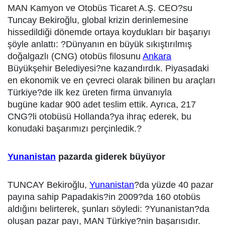
MAN Kamyon ve Otobüs Ticaret A.Ş. CEO?su
Tuncay Bekiroğlu, global krizin derinlemesine
hissedildiği dönemde ortaya koydukları bir başarıyı
şöyle anlattı: ?Dünyanın en büyük sıkıştırılmış
doğalgazlı (CNG) otobüs filosunu
Ankara
Büyükşehir Belediyesi?ne kazandırdık. Piyasadaki
en ekonomik ve en çevreci olarak bilinen bu araçları
Türkiye?de ilk kez üreten firma ünvanıyla
bugüne kadar 900 adet teslim ettik. Ayrıca, 217
CNG?li otobüsü Hollanda?ya ihraç ederek, bu
konudaki başarımızı perçinledik.?
Yunanistan
pazarda giderek büyüyor
TUNCAY Bekiroğlu,
Yunanistan
?da yüzde 40 pazar
payına sahip Papadakis?in 2009?da 160 otobüs
aldığını belirterek, şunları söyledi: ?Yunanistan?da
oluşan pazar payı, MAN Türkiye?nin başarısıdır.