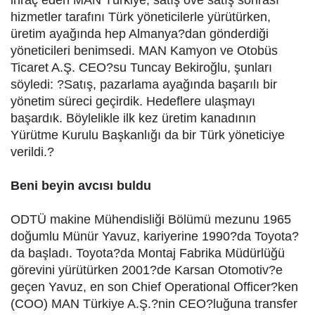
ihraç eden MAN Türkiye, satış öve satış sonrası
hizmetler tarafını Türk yöneticilerle yürütürken,
üretim ayağında hep Almanya?dan gönderdiği
yöneticileri benimsedi. MAN Kamyon ve Otobüs
Ticaret A.Ş. CEO?su Tuncay Bekiroğlu, şunları
söyledi: ?Satış, pazarlama ayağında başarılı bir
yönetim süreci geçirdik. Hedeflere ulaşmayı
başardık. Böylelikle ilk kez üretim kanadının
Yürütme Kurulu Başkanlığı da bir Türk yöneticiye
verildi.?
Beni beyin avcısı buldu
ODTÜ makine Mühendisliği Bölümü mezunu 1965
doğumlu Münür Yavuz, kariyerine 1990?da Toyota?
da başladı. Toyota?da Montaj Fabrika Müdürlüğü
görevini yürütürken 2001?de Karsan Otomotiv?e
geçen Yavuz, en son Chief Operational Officer?ken
(COO) MAN Türkiye A.Ş.?nin CEO?luğuna transfer