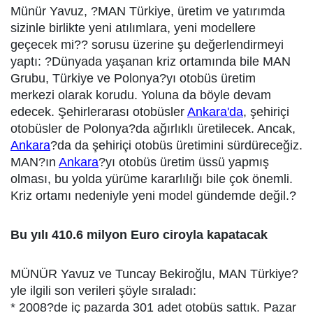
Münür Yavuz, ?MAN Türkiye, üretim ve yatırımda
sizinle birlikte yeni atılımlara, yeni modellere
geçecek mi?? sorusu üzerine şu değerlendirmeyi
yaptı: ?Dünyada yaşanan kriz ortamında bile MAN
Grubu, Türkiye ve Polonya?yı otobüs üretim
merkezi olarak korudu. Yoluna da böyle devam
edecek. Şehirlerarası otobüsler
Ankara'da
, şehiriçi
otobüsler de Polonya?da ağırlıklı üretilecek. Ancak,
Ankara
?da da şehiriçi otobüs üretimini sürdüreceğiz.
MAN?ın
Ankara
?yı otobüs üretim üssü yapmış
olması, bu yolda yürüme kararlılığı bile çok önemli.
Kriz ortamı nedeniyle yeni model gündemde değil.?
Bu yılı 410.6 milyon Euro ciroyla kapatacak
MÜNÜR Yavuz ve Tuncay Bekiroğlu, MAN Türkiye?
yle ilgili son verileri şöyle sıraladı:
* 2008?de iç pazarda 301 adet otobüs sattık. Pazar