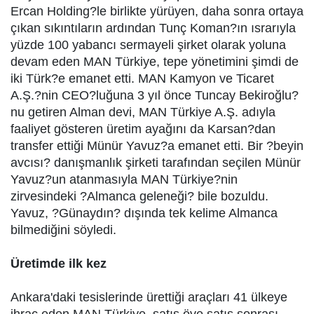
Ercan Holding?le birlikte yürüyen, daha sonra ortaya
çıkan sıkıntıların ardından Tunç Koman?ın ısrarıyla
yüzde 100 yabancı sermayeli şirket olarak yoluna
devam eden MAN Türkiye, tepe yönetimini şimdi de
iki Türk?e emanet etti. MAN Kamyon ve Ticaret
A.Ş.?nin CEO?luğuna 3 yıl önce Tuncay Bekiroğlu?
nu getiren Alman devi, MAN Türkiye A.Ş. adıyla
faaliyet gösteren üretim ayağını da Karsan?dan
transfer ettiği Münür Yavuz?a emanet etti. Bir ?beyin
avcısı? danışmanlık şirketi tarafından seçilen Münür
Yavuz?un atanmasıyla MAN Türkiye?nin
zirvesindeki ?Almanca geleneği? bile bozuldu.
Yavuz, ?Günaydın? dışında tek kelime Almanca
bilmediğini söyledi.
Üretimde ilk kez
Ankara'daki tesislerinde ürettiği araçları 41 ülkeye