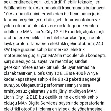
şekillendirecek yenilikçi, sürdürülebilir teknolojileri
ödüllendiren tek Avrupa ödülü konumunda bulunuyor.
10 Avrupa ülkesini temsil eden bir ticari basın jürisi
tarafından şehir içi otobüs, şehirlerarası otobüs ve
yolcu otobüsü olmak üzere üç kategoride verilen
ödüllerde MAN Lion's City 12 E LE modeli, alçak girişli
otobüslere yönelik artan talebi karşıladığı için ödüle
layık görüldü. Tamamen elektrikli şehir otobüsü, 240
kW tepe gücüne sahip bir merkezi elektrik
motorundan güç alıyor. MAN'ın modüler akü konsepti,
şarj süresi, yolcu sayısı ve menzil açısından
gereksinimlere esnek bir şekilde uyarlanmasına
olanak tanırken, Lion's City 12 E LE ise 480 kWh'ye
kadar kapasiteye sahip 4 ile 6 akü paketi seçeneği
sunuyor. Olağanüstü performansının yanı sıra
emisyonsuz çalışmasıyla da jüriyi etkileyen MAN
Lion's City 12 E LE, bu özelliklerine ek olarak sahip
olduğu MAN DigitalServices sayesinde operatörlerin
elektrikli otobüs filolarını en iyi şekilde yönetmesine,