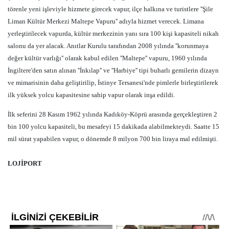
törenle yeni işleviyle hizmete girecek vapur, ilçe halkına ve turistlere ''Şile
Liman Kültür Merkezi Maltepe Vapuru'' adıyla hizmet verecek. Limana
yerleştirilecek vapurda, kültür merkezinin yanı sıra 100 kişi kapasiteli nikah
salonu da yer alacak. Anıtlar Kurulu tarafından 2008 yılında ''korunmaya
değer kültür varlığı'' olarak kabul edilen ''Maltepe'' vapuru, 1960 yılında
İngiltere'den satın alınan ''İnkılap'' ve ''Harbiye'' tipi buharlı gemilerin dizayn
ve mimarisinin daha geliştirilip, İstinye Tersanesi'nde pimlerle birleştirilerek
ilk yüksek yolcu kapasitesine sahip vapur olarak inşa edildi.
İlk seferini 28 Kasım 1962 yılında Kadıköy-Köprü arasında gerçekleştiren 2
bin 100 yolcu kapasiteli, bu mesafeyi 15 dakikada alabilmekteydi. Saatte 15
mil sürat yapabilen vapur, o dönemde 8 milyon 700 bin liraya mal edilmişti.
LOJİPORT