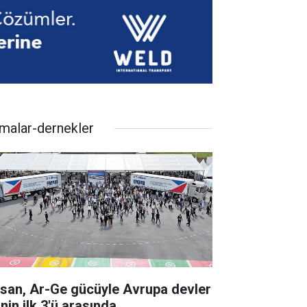
rmalar-dernekler
rsan, Ar-Ge gücüyle Avrupa devler
inin ilk 3'ü arasında