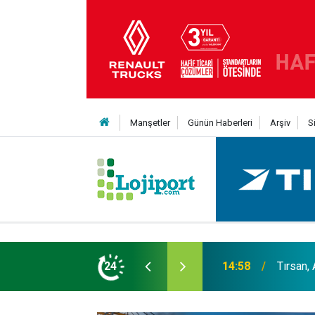
Manşetler
Günün Haberleri
Arşiv
S
er liginin ilk 3'ü arasında
24
14:19
MAXUS m