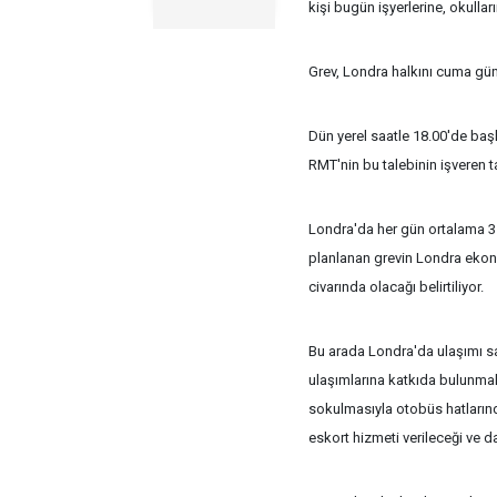
kişi bugün işyerlerine, okulla
Grev, Londra halkını cuma gün
Dün yerel saatle 18.00'de başl
RMT'nin bu talebinin işveren 
Londra'da her gün ortalama 3 m
planlanan grevin Londra ekon
civarında olacağı belirtiliyor.
Bu arada Londra'da ulaşımı sa
ulaşımlarına katkıda bulunma
sokulmasıyla otobüs hatlarında
eskort hizmeti verileceği ve d