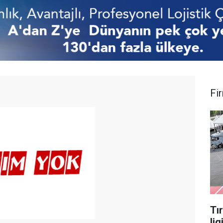
Fi
Tı
lig