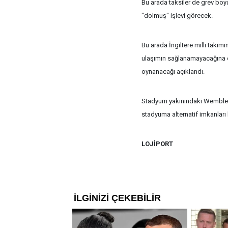
Bu arada taksiler de grev boyu
"dolmuş" işlevi görecek.
Bu arada İngiltere milli takı
ulaşımın sağlanamayacağına 
oynanacağı açıklandı.
Stadyum yakınındaki Wembley P
stadyuma alternatif imkanları 
LOJİPORT