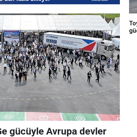
To
güç
Ge gücüyle Avrupa devler