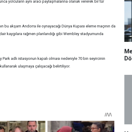
nca yolcuların aynı aracı paylaşmalarına olanak vererek bir tür
mının bu akşam Andorra ile oynayacağı Dünya Kupası eleme maçının da
dair kaygılara rağmen planlandığı gibi Wembley stadyumunda
Me
Dö
ark adlı istasyonun kapalı olması nedeniyle 70 bin seyircinin
kullanarak ulaşmaya çalışacağı belirtiliyor.