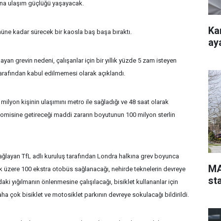
rına ulaşım güçlüğü yaşayacak.
Ka
üne kadar sürecek bir kaosla baş başa bıraktı.
ay
ayan grevin nedeni, çalışanlar için bir yıllık yüzde 5 zam isteyen
tarafından kabul edilmemesi olarak açıklandı.
ilyon kişinin ulaşımını metro ile sağladığı ve 48 saat olarak
omisine getireceği maddi zararın boyutunun 100 milyon sterlin
ğlayan TfL adlı kuruluş tarafından Londra halkına grev boyunca
MA
k üzere 100 ekstra otobüs sağlanacağı, nehirde teknelerin devreye
st
ki yığılmanın önlenmesine çalışılacağı, bisiklet kullananlar için
aha çok bisiklet ve motosiklet parkının devreye sokulacağı bildirildi.