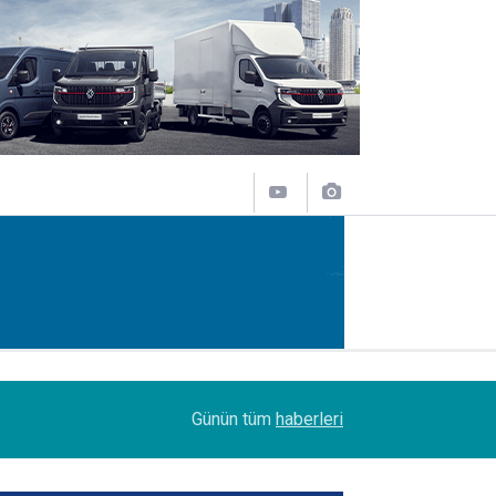
14:09
Petrol Ofisi Grubu 18. kez zirvede
Günün tüm
haberleri