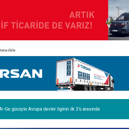
itene Ekle
odelleri Ağustos’a özel 1.199.000 TL’den başlayan fiyatlarla