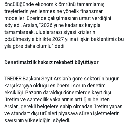
öncülüğünde ekonomik ömrü­nü tamamlamış
treylerlerin ye­nilenmesine yönelik finansman
modelleri üzerinde çalışılması­nın umut verdiğini
söyledi. Ars­lan, "2026'yı ne kadar az kayıpla
tamamlarsak, uluslararası siya­si krizlerin
çözülmesiyle birlik­te 2027 yılına ilişkin beklentimiz bu
yıla göre daha olumlu" dedi.
Denetimsizlik haksız rekabeti büyütüyor
TREDER Başkanı Seyit Arslan’a göre sektörün bugün
karşı karşıya olduğu en önemli sorun denetim
eksikliği. Pazarın daraldığı dönemlerde kayıt dışı
üretim ve sahtecilik vakalarının arttığını belirten
Arslan, gerekli belgelere sahip olmadan üretim yapan
ve standart dışı ürünleri piyasaya süren işletmelerin
sayısının yükseldiğini söyledi.