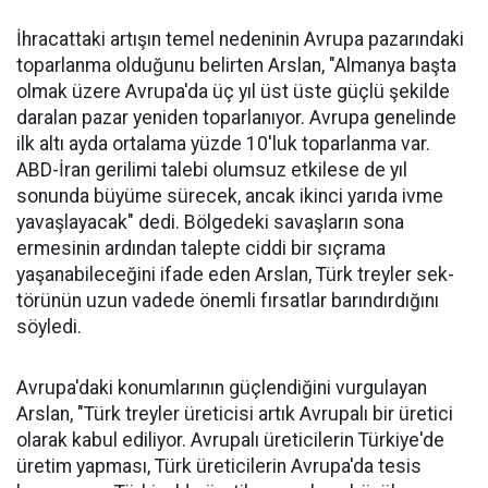
İhracattaki artışın temel nede­ninin Avrupa pazarındaki
topar­lanma olduğunu belirten Arslan, "Almanya başta
olmak üzere Av­rupa'da üç yıl üst üste güçlü şe­kilde
daralan pazar yeniden to­parlanıyor. Avrupa genelinde
ilk altı ayda ortalama yüzde 10'luk toparlanma var.
ABD-İran geri­limi talebi olumsuz etkilese de yıl
sonunda büyüme sürecek, ancak ikinci yarıda ivme
yavaşlayacak" dedi. Bölgedeki savaşların sona
ermesinin ardından talepte ciddi bir sıçrama
yaşanabileceğini ifa­de eden Arslan, Türk treyler sek­
törünün uzun vadede önemli fır­satlar barındırdığını
söyledi.
Avrupa'daki konumlarının güçlendiğini vurgulayan
Arslan, "Türk treyler üreticisi artık Avru­palı bir üretici
ola­rak kabul ediliyor. Avrupalı üreticile­rin Türkiye'de
üre­tim yapması, Türk üreticilerin Avru­pa'da tesis