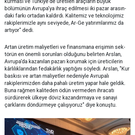
kurması ve Türkiye'de üreti­len araçların büyük
bölümünün Avru­pa'ya ihraç edilme­si iki pazar arasın­
daki farkı ortadan kaldırdı. Kalitemiz ve teknolojimiz
ra­kiplerimizle aynı seviyede, Ar-Ge ya­tırımlarımız da
ar­tıyor" dedi.
Artan üretim ma­liyetleri ve finans­mana erişimin sek­
törün en önemli sorunları oldu­ğunu belirten Arslan,
Avrupa'da kazanılan pazarı korumak için üreticilerin
kârlılıklarından fe­dakârlık yaptığını söyledi. Arslan, "Kur
baskısı ve artan maliyetler nedeniyle Avrupalı
rakiplerimiz­den daha pahalı üretim yapar ha­le geldik.
Buna rağmen kaliteden ödün vermeden ihracatı
sürdüre­rek ülkeye döviz kazandırmaya ve sanayi
çarklarını döndürmeye ça­lışıyoruz" diye konuştu.