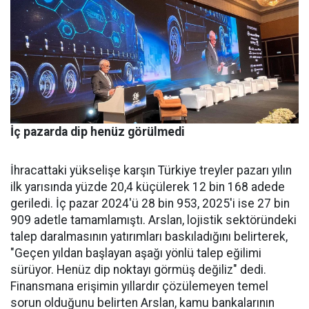
İç pazarda dip henüz görülmedi
İhracattaki yükselişe karşın Türkiye treyler pazarı yılın
ilk yarısında yüzde 20,4 küçülerek 12 bin 168 adede
geriledi. İç pa­zar 2024'ü 28 bin 953, 2025'i ise 27 bin
909 adetle tamamlamış­tı. Arslan, lojistik sektöründeki
talep daralmasının yatırımları baskıladığını belirterek,
"Geçen yıldan başlayan aşağı yönlü talep eğilimi
sürüyor. Henüz dip nok­tayı görmüş değiliz" dedi.
Finans­mana erişimin yıllardır çözüle­meyen temel
sorun olduğunu be­lirten Arslan, kamu bankalarının