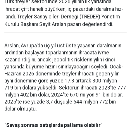
Türk treyler sektöründe 2026 yılının ilk yarısın­da
ihracat çift haneli bü­yürken, iç pazardaki daralma hız­
landı. Treyler Sanayicileri Der­neği (TREDER) Yönetim
Kurulu Başkanı Seyit Arslan pazarı değerlendirdi.
Arslan, Avrupa'da üç yıl üst üste yaşanan daralma­nın
ardından başlayan toparlan­manın ihracata ivme
kazandır­dığını, ancak jeopolitik riskle­rin yılın ikinci
yarısında büyüme hızını sınırlayacağını söyledi. Ocak-
Haziran 2026 döneminde treyler ihracatı geçen yılın
aynı dönemine göre yüzde 17,3 artarak 300 milyon
719 bin dolara yüksel­di. Sektörün ihracatı 2023'te 777
milyon 402 bin dolar, 2024'te 670 milyon 91 bin dolar,
2025'te ise yüzde 3,7 düşüşle 644 milyon 772 bin
dolar olmuştu.
"Savaş sonrası satışlarda patlama olabilir"