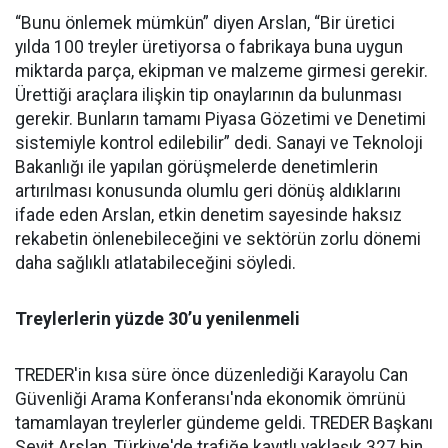
“Bunu önlemek mümkün” diyen Arslan, “Bir üretici
yılda 100 treyler üretiyorsa o fabrikaya buna uygun
miktarda parça, ekipman ve malzeme girmesi gerekir.
Ürettiği araçlara ilişkin tip onaylarının da bulunması
gerekir. Bunların tamamı Piyasa Gözetimi ve Denetimi
sistemiyle kontrol edilebilir” dedi. Sanayi ve Teknoloji
Bakanlığı ile yapılan görüşmelerde denetimlerin
artırılması konusunda olumlu geri dönüş aldıklarını
ifade eden Arslan, etkin denetim sayesinde haksız
rekabetin önlenebileceğini ve sektörün zorlu dönemi
daha sağlıklı atlatabileceğini söyledi.
Treylerlerin yüzde 30’u yenilenmeli
TREDER'in kısa süre önce düzenlediği Karayolu Can
Güvenliği Arama Konferansı'nda ekonomik ömrünü
tamamlayan treylerler gündeme geldi. TREDER Başkanı
Seyit Arslan, Türkiye'de trafiğe kayıtlı yaklaşık 327 bin