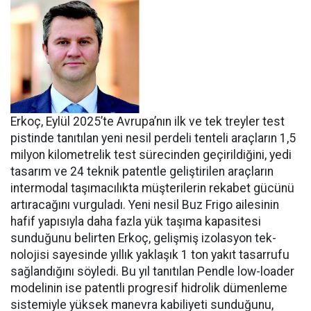
Erkoç, Eylül 2025’te Avru­pa’nın ilk ve tek treyler test
pistin­de tanıtılan yeni nesil perdeli ten­teli araçların 1,5
milyon kilomet­relik test sürecinden geçirildiğini, yedi
tasarım ve 24 teknik patentle geliştirilen araçların
intermodal taşımacılıkta müşterilerin reka­bet gücünü
artıracağını vurgula­dı. Yeni nesil Buz Frigo ailesinin
hafif yapısıyla daha fazla yük ta­şıma kapasitesi
sunduğunu belir­ten Erkoç, gelişmiş izolasyon tek­
nolojisi sayesinde yıllık yaklaşık 1 ton yakıt tasarrufu
sağlandığı­nı söyledi. Bu yıl tanıtılan Pendle low-loader
modelinin ise patent­li progresif hidrolik dümenleme
sistemiyle yüksek manevra kabi­liyeti sunduğunu,