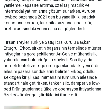
yenile­me, kapasite artırma, özel taşıma­cılık ve
intermodal yatırımlarına çözüm sunarken, Avrupa
lowbed pazarında 2021’den bu yana ilk iki sıradaki
konumunu korudu, tank silo pazarında ise ilk üç
üretici arasındaki yerini daha da güçlen­dirdi.
Tırsan Treyler Türkiye Satış İcra Kurulu Başkanı
Ertuğrul Er­koç, şirketin başarısının teme­linde müşteri
ihtiyaçlarına göre şekillenen Ar-Ge ve mühendislik
yatırımlarının bulunduğunu söy­ledi. Son üç yılda
perdeli tenteli ve frigo ürün gamlarında iki yeni ürün
ailesini pazara sundukları­nı belirten Erkoç, ödüllü
sekizgen kirişli şasi mimarisini tüm ürün ailesinde
standart hale getirir­ken, tanker, silo, damper ve low­
bed ürün gruplarında ülke ve ope­rasyon ihtiyaçlarına
özel çözüm­ler geliştirdiklerini ifade etti.