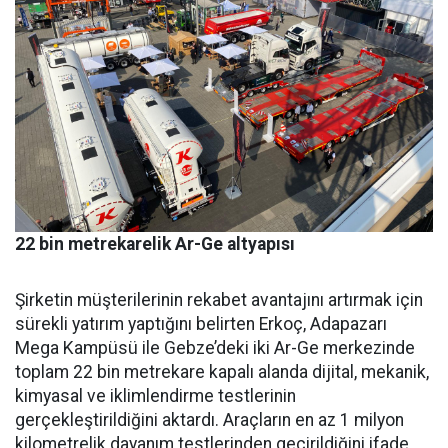
22 bin metrekarelik Ar-Ge altyapısı
Şirketin müşterilerinin reka­bet avantajını artırmak için
sü­rekli yatırım yaptığını belirten Erkoç, Adapazarı
Mega Kampü­sü ile Gebze’deki iki Ar-Ge mer­kezinde
toplam 22 bin metreka­re kapalı alanda dijital, mekanik,
kimyasal ve iklimlendirme test­lerinin
gerçekleştirildiğini ak­tardı. Araçların en az 1 milyon
kilometrelik dayanım testlerin­den geçirildiğini ifade