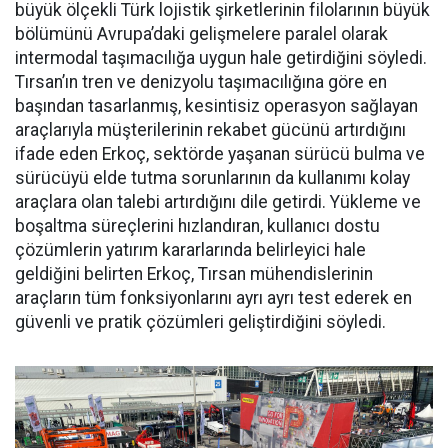
büyük ölçekli Türk lojistik şirket­lerinin filolarının büyük
bölümü­nü Avrupa’daki gelişmelere para­lel olarak
intermodal taşımacılı­ğa uygun hale getirdiğini söyledi.
Tırsan’ın tren ve denizyolu taşı­macılığına göre en
başından ta­sarlanmış, kesintisiz operasyon sağlayan
araçlarıyla müşterile­rinin rekabet gücünü artırdığını
ifade eden Erkoç, sektörde yaşa­nan sürücü bulma ve
sürücüyü el­de tutma sorunlarının da kullanı­mı kolay
araçlara olan talebi ar­tırdığını dile getirdi. Yükleme ve
boşaltma süreçlerini hızlandıran, kullanıcı dostu
çözümlerin yatı­rım kararlarında belirleyici hale
geldiğini belirten Erkoç, Tırsan mühendislerinin
araçların tüm fonksiyonlarını ayrı ayrı test ede­rek en
güvenli ve pratik çözümleri geliştirdiğini söyledi.