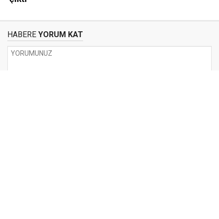
HABERE
YORUM KAT
UYARI:
Küfür, hakaret, rencide edici cümleler veya imalar, inançlara saldırı
içeren, imla kuralları ile yazılmamış,
Türkçe karakter kullanılmayan ve büyük harflerle yazılmış yorumlar
onaylanmamaktadır.