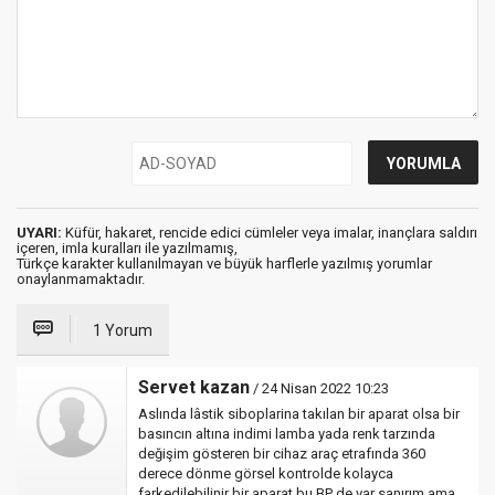
UYARI:
Küfür, hakaret, rencide edici cümleler veya imalar, inançlara saldırı
içeren, imla kuralları ile yazılmamış,
Türkçe karakter kullanılmayan ve büyük harflerle yazılmış yorumlar
onaylanmamaktadır.
1 Yorum
Servet kazan
/ 24 Nisan 2022 10:23
Aslında lâstik siboplarina takılan bir aparat olsa bir
basıncın altına indimi lamba yada renk tarzında
değişim gösteren bir cihaz araç etrafında 360
derece dönme görsel kontrolde kolayca
farkedilebilinir bir aparat bu BP de var sanırım ama