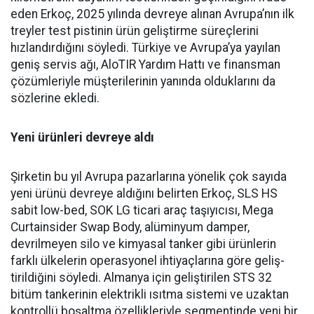
eden Er­koç, 2025 yılında devreye alınan Avrupa’nın ilk
treyler test pisti­nin ürün geliştirme süreçlerini
hızlandırdığını söyledi. Türkiye ve Avrupa’ya yayılan
geniş ser­vis ağı, AloTIR Yardım Hattı ve finansman
çözümleriyle müşte­rilerinin yanında olduklarını da
sözlerine ekledi.
Yeni ürünleri devreye aldı
Şirketin bu yıl Avrupa pazar­larına yönelik çok sayıda
yeni ürünü devreye aldığını belirten Erkoç, SLS HS
sabit low-bed, SOK LG ticari araç taşıyıcısı, Mega
Curtainsider Swap Body, alüminyum damper,
devrilme­yen silo ve kimyasal tanker gibi ürünlerin
farklı ülkelerin ope­rasyonel ihtiyaçlarına göre geliş­
tirildiğini söyledi. Almanya için geliştirilen STS 32
bitüm tan­kerinin elektrikli ısıtma siste­mi ve uzaktan
kontrollü boşalt­ma özellikleriyle segmentinde yeni bir