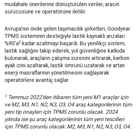
müdahale önerilerine dönüştürülen veriler, aracın
sürücüsüne ve operatörüne iletilir.
Avrupa'nın önde gelen taşımacılık şirketleri, Goodyear
TPMS sisteminin desteğiyle lastik kaynaklı arızaları
2
%90'a
kadar azaltmayı başardı. Bu yenilikçi sistem,
lastik sağlığını takip ederek, yol güvenliğine katkıda
bulunarak, araçların çalışma süresini artırarak, karbon
ayak izini azaltarak, lastik ömrünü uzatarak ve artan
enerji masraflarının yönetilmesini sağlayarak
operatörlere avantaj sağlar.
1
Temmuz 2022'den itibaren tüm yeni M1 araçlar için
ve M2, M3, N1, N2, N3, O3, O4 araç kategorilerinin tüm
yeni tip onayları için TPMS zorunlu olacak. 2024
yılında ise şu araç kategorilerinin tüm yeni tescilleri
için TPMS zorunlu olacak: M2, M3, N1, N2, N3, O3, O4.