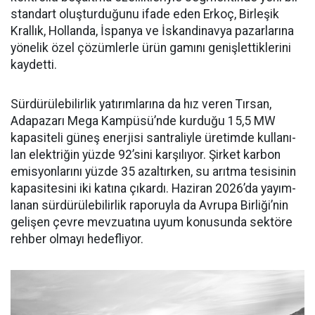
standart oluşturduğunu ifade eden Erkoç, Birleşik
Kral­lık, Hollanda, İspanya ve İskan­dinavya pazarlarına
yönelik özel çözümlerle ürün gamını geniş­lettiklerini
kaydetti.
Sürdürülebilirlik yatırımları­na da hız veren Tırsan,
Adapaza­rı Mega Kampüsü’nde kurduğu 15,5 MW
kapasiteli güneş ener­jisi santraliyle üretimde kullanı­
lan elektriğin yüzde 92’sini karşı­lıyor. Şirket karbon
emisyonları­nı yüzde 35 azaltırken, su arıtma tesisinin
kapasitesini iki katına çıkardı. Haziran 2026’da yayım­
lanan sürdürülebilirlik raporuyla da Avrupa Birliği’nin
gelişen çev­re mevzuatına uyum konusunda sektöre
rehber olmayı hedefliyor.