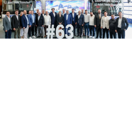
06 Ağustos 2026
18:04
Enver Geçgel Turizm, filosuna 63
Yıldız daha kattı
Enver Geçgel Turizm’in 2026 yılında 63 adet yeni
Mercedes-Benz otobüs yatırımı ile, şirketin
filosundaki Mercedes-Benz araçların oranı yüzde 83’e