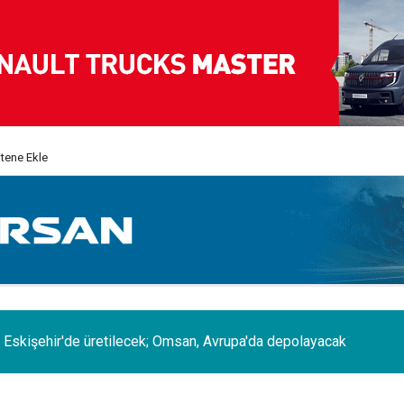
itene Ekle
 Eskişehir'de üretilecek; Omsan, Avrupa'da depolayacak