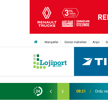
Manşetler
Günün Haberleri
Arşiv
S
 TIR'lar Rusya'ya giremeyecek
24
08:21
Ordu ve