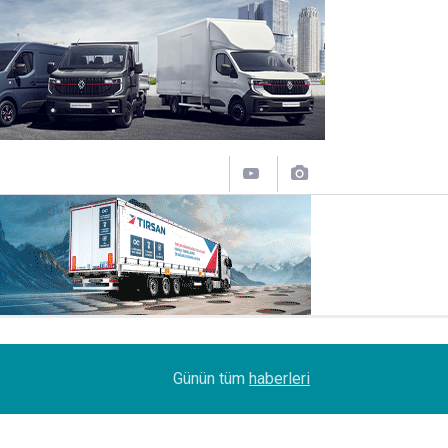
18:06
FIAT Professional’dan 1 milyon TL’ye varan fi
Günün tüm
haberleri