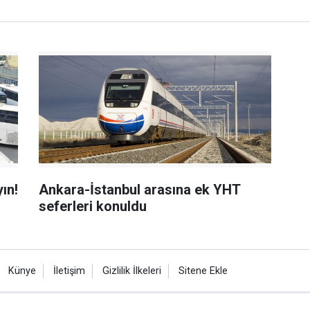
ın!
Ankara-İstanbul arasına ek YHT
seferleri konuldu
Künye
İletişim
Gizlilik İlkeleri
Sitene Ekle