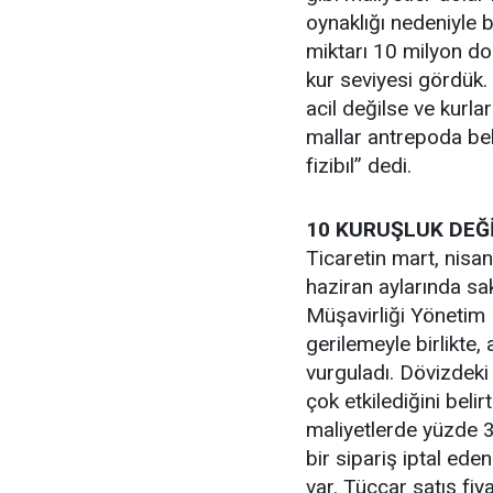
oynaklığı nedeniyle bi
miktarı 10 milyon dol
kur seviyesi gördük. İ
acil değilse ve kurl
mallar antrepoda be
fizibıl” dedi.
10 KURUŞLUK DEĞİ
Ticaretin mart, nisa
haziran aylarında sa
Müşavirliği Yönetim 
gerilemeyle birlikte,
vurguladı. Dövizdeki 
çok etkilediğini beli
maliyetlerde yüzde 3
bir sipariş iptal ede
var. Tüccar satış fiy