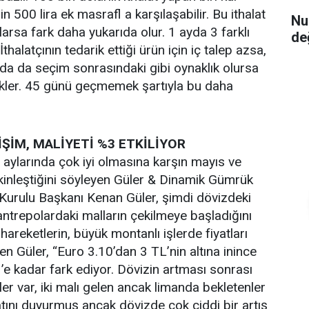
n 500 lira ek masrafl a karşılaşabilir. Bu ithalat
Nu
arsa fark daha yukarıda olur. 1 ayda 3 farklı
de
thalatçının tedarik ettiği ürün için iç talep azsa,
arda da seçim sonrasındaki gibi oynaklık olursa
kler. 45 günü geçmemek şartıyla bu daha
ŞİM, MALİYETİ %3 ETKİLİYOR
n aylarında çok iyi olmasına karşın mayıs ve
kinleştiğini söyleyen Güler & Dinamik Gümrük
Kurulu Başkanı Kenan Güler, şimdi dövizdeki
 antrepolardaki malların çekilmeye başladığını
hareketlerin, büyük montanlı işlerde fiyatları
rten Güler, “Euro 3.10’dan 3 TL’nin altına inince
’e kadar fark ediyor. Dövizin artması sonrası
nler var, iki malı gelen ancak limanda bekletenler
atını duyurmuş ancak dövizde çok ciddi bir artış