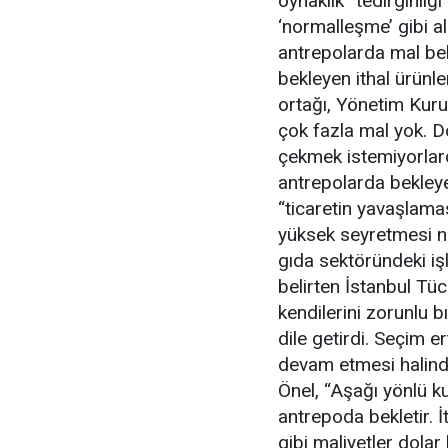
oynaklık” tedirginliğ
‘normalleşme’ gibi al
antrepolarda mal be
bekleyen ithal ürünl
ortağı, Yönetim Kur
çok fazla mal yok. Do
çekmek istemiyorlard
antrepolarda bekley
“ticaretin yavaşlamas
yüksek seyretmesi ne
gıda sektöründeki iş
belirten İstanbul Tüc
kendilerini zorunlu b
dile getirdi. Seçim e
devam etmesi halinde
Önel, “Aşağı yönlü ku
antrepoda bekletir. 
gibi maliyetler dolar 