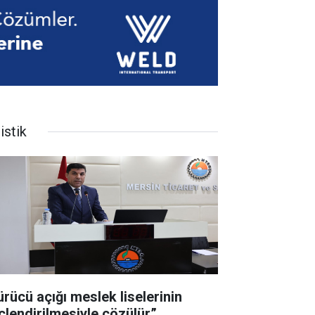
istik
ürücü açığı meslek liselerinin
çlendirilmesiyle çözülür”