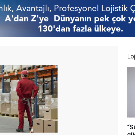
Loj
“S
gü