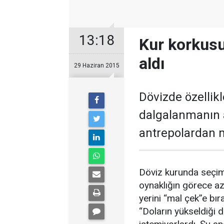
13:18
Kur korkusu
aldı
29 Haziran 2015
Dövizde özellik
dalgalanmanın a
antrepolardan m
Döviz kurunda seçim
oynaklığın görece a
yerini “mal çek”e bı
“Doların yükseldiği 