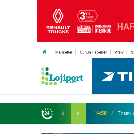
Manşetler
Günün Haberleri
Arşiv
S
er liginin ilk 3'ü arasında
24
14:19
MAXUS m