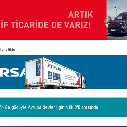
itene Ekle
odelleri Ağustos’a özel 1.199.000 TL’den başlayan fiyatlarla