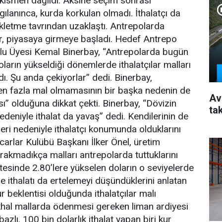
i kısmen dağıldı. Aksine seçim sonrası
gılanınca, kurda korkulan olmadı. İthalatçı da
kletme tavrından uzaklaştı. Antrepolarda
er, piyasaya girmeye başladı. Hedef Antrepo
ulu Üyesi Kemal Binerbay, “Antrepolarda bugün
ların yükseldiği dönemlerde ithalatçılar malları
ı. Şu anda çekiyorlar” dedi. Binerbay,
en fazla mal olmamasının bir başka nedenin de
Av
ı” olduğuna dikkat çekti. Binerbay, “Dövizin
ta
deniyle ithalat da yavaş” dedi. Kendilerinin de
leri nedeniyle ithalatçı konumunda olduklarını
carlar Kulübü Başkanı İlker Önel, üretim
ırakmadıkça malları antrepolarda tuttuklarını
rtesinde 2.80’lere yükselen doların o seviyelerde
 ithalatı da ertelemeyi düşündüklerini anlatan
r beklentisi olduğunda ithalatçılar malı
İthal mallarda ödenmesi gereken liman ardiyesi
bazlı. 100 bin dolarlık ithalat yapan biri kur