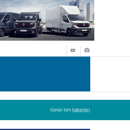
14:09
Petrol Ofisi Grubu 18. kez zirvede
Günün tüm
haberleri