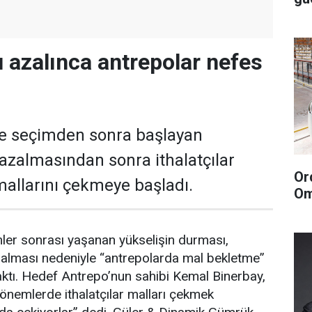
 azalınca antrepolar nefes
le seçimden sonra başlayan
zalmasından sonra ithalatçılar
Or
allarını çekmeye başladı.
Om
ler sonrası yaşanan yükselişin durması,
zalması nedeniyle “antrepolarda mal bekletme”
raktı. Hedef Antrepo’nun sahibi Kemal Binerbay,
dönemlerde ithalatçılar malları çekmek