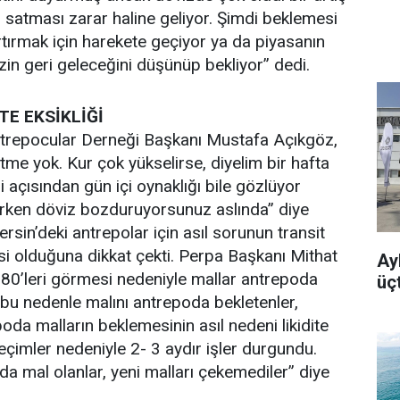
p satması zarar haline geliyor. Şimdi beklemesi
artırmak için harekete geçiyor ya da piyasanın
n geri geleceğini düşünüp bekliyor” dedi.
TE EKSİKLİĞİ
trepocular Derneği Başkanı Mustafa Açıkgöz,
tme yok. Kur çok yükselirse, diyelim bir hafta
 açısından gün içi oynaklığı bile gözlüyor
aparken döviz bozduruyorsunuz aslında” diye
sin’deki antrepolar için asıl sorunun transit
si olduğuna dikkat çekti. Perpa Başkanı Mithat
Ayb
80’leri görmesi nedeniyle mallar antrepoda
üç
i bu nedenle malını antrepoda bekletenler,
oda malların beklemesinin asıl nedeni likidite
Seçimler nedeniyle 2- 3 aydır işler durgundu.
a mal olanlar, yeni malları çekemediler” diye