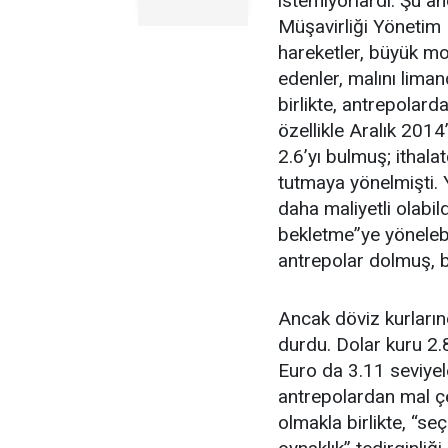
istemiyorlardı. Şu a
Müşavirliği Yönetim
hareketler, büyük mont
edenler, malını lima
birlikte, antrepolard
özellikle Aralık 201
2.6’yı bulmuş; ithalat
tutmaya yönelmişti.
daha maliyetli olabi
bekletme”ye yönelebi
antrepolar dolmuş, 
Ancak döviz kurları
durdu. Dolar kuru 2.8
Euro da 3.11 seviyele
antrepolardan mal çe
olmakla birlikte, “se