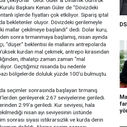
nda çekiyorlar” dedi. Güler & Dinamik Gümrük
 Kurulu Başkanı Kenan Güler de “Dövizdeki
anlı işlerde fiyatları çok etkiliyor. Sipariş iptal
nda bekletenler oluyor. Dövizdeki gerilemeyle
DS
aki mallar çekilmeye başlandı” dedi. Dolar kuru,
4’den sonra tırmanmaya başlamış, nisan ayında
çı, “düşer” beklentisi ile mallarını antrepolarda
 Yüksek kurdan mal çekmek, antrepo kirasından
ldiğinden, ithalatçı zaman zaman “mal
liyor. Geçtiğimiz nisanda bu nedenle
bazı bölgelerde doluluk yüzde 100’ü bulmuştu.
nda seçimler sonrasında başlayan tırmanış
Ma
’lerden gerileyerek 2.67 seviyelerine geriledi.
fa
rinden 2.99’a geriledi. Kur seviyesi, hala
yö
kilmediği nisan ayı seviyesinin üstünde
çim sonrası siyasi istikrarsızlık ve kurda derin