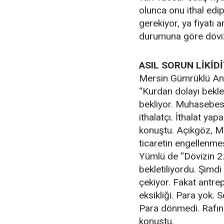
olunca onu ithal edi
gerekiyor, ya fiyatı 
durumuna göre dövizi
ASIL SORUN LİKİDİ
Mersin Gümrüklü An
“Kurdan dolayı bekle
bekliyor. Muhasebesi
ithalatçı. İthalat y
konuştu. Açıkgöz, Mer
ticaretin engellenme
Yümlü de “Dövizin 2.
bekletiliyordu. Şimd
çekiyor. Fakat antrep
eksikliği. Para yok. 
Para dönmedi. Rafınd
konuştu.