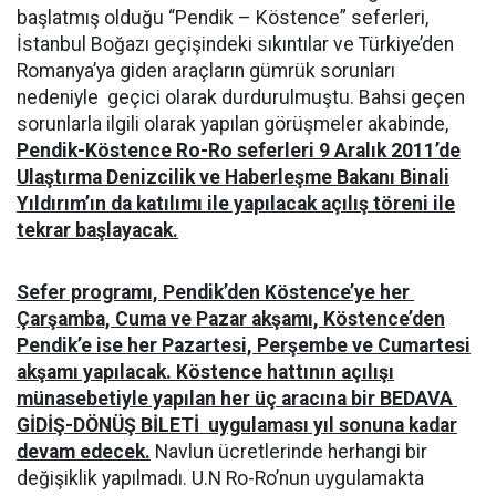
başlatmış olduğu “Pendik – Köstence” seferleri,
İstanbul Boğazı geçişindeki sıkıntılar ve Türkiye’den
Romanya’ya giden araçların gümrük sorunları
nedeniyle geçici olarak durdurulmuştu. Bahsi geçen
sorunlarla ilgili olarak yapılan görüşmeler akabinde,
Pendik-Köstence Ro-Ro seferleri 9 Aralık 2011’de
Ulaştırma Denizcilik ve Haberleşme Bakanı Binali
Yıldırım’ın da katılımı ile yapılacak açılış töreni ile
tekrar başlayacak.
Sefer programı, Pendik’den Köstence’ye her
Çarşamba, Cuma ve Pazar akşamı, Köstence’den
Pendik’e ise her Pazartesi, Perşembe ve Cumartesi
akşamı yapılacak. Köstence hattının açılışı
münasebetiyle yapılan her üç aracına bir BEDAVA
GİDİŞ-DÖNÜŞ BİLETİ uygulaması yıl sonuna kadar
devam edecek.
Navlun ücretlerinde herhangi bir
değişiklik yapılmadı. U.N Ro-Ro’nun uygulamakta