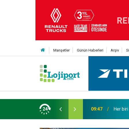
Manşetler
Günün Haberleri
Arşiv
S
t şaha kalktı
24
09:47
Her bir