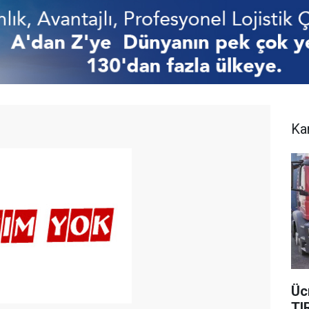
Ka
Üc
TI