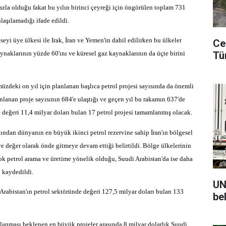
azla olduğu fakat bu yılın birinci çeyreği için öngörülen toplam 731
laşılamadığı ifade edildi.
seyi üye ülkesi ile Irak, İran ve Yemen'in dahil edilirken bu ülkeler
Ce
ynaklarının yüzde 60'ını ve küresel gaz kaynaklarının da üçte birini
Tü
üzdeki on yıl için planlanan başlıca petrol projesi sayısında da önemli
nlanan proje sayısının 684'e ulaştığı ve geçen yıl bu rakamın 637'de
te değeri 11,4 milyar doları bulan 17 petrol projesi tamamlanmış olacak.
ından dünyanın en büyük ikinci petrol rezervine sahip İran'ın bölgesel
ve değer olarak önde gitmeye devam ettiği belirtildi. Bölge ülkelerinin
ok petrol arama ve üretime yönelik olduğu, Suudi Arabistan'da ise daha
 kaydedildi.
UN
Arabistan'ın petrol sektöründe değeri 127,5 milyar doları bulan 133
be
ızlanması beklenen en büyük projeler arasında 8 milyar dolarlık Suudi