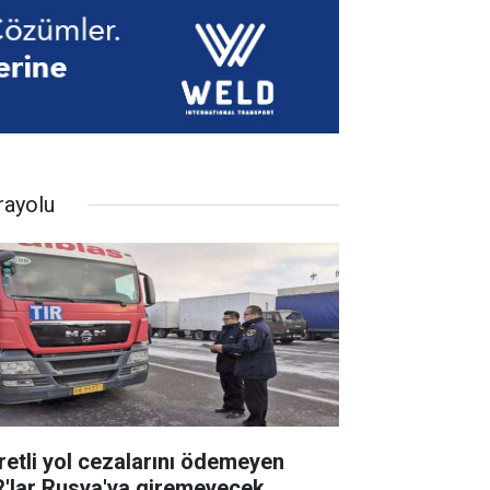
rayolu
retli yol cezalarını ödemeyen
R'lar Rusya'ya giremeyecek