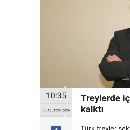
10:35
Treylerde iç
kalktı
08 Ağustos 2026
Türk treyler sek