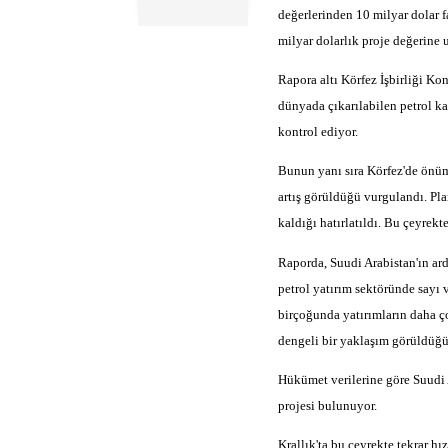
değerlerinden 10 milyar dolar f
milyar dolarlık proje değerine u
Rapora altı Körfez İşbirliği Kon
dünyada çıkarılabilen petrol ka
kontrol ediyor.
Bunun yanı sıra Körfez'de önüm
artış görüldüğü vurgulandı. Pla
kaldığı hatırlatıldı. Bu çeyrek
Raporda, Suudi Arabistan'ın ard
petrol yatırım sektöründe sayı 
birçoğunda yatırımların daha ç
dengeli bir yaklaşım görüldüğü
Hükümet verilerine göre Suudi 
projesi bulunuyor.
Krallık'ta bu çeyrekte tekrar h