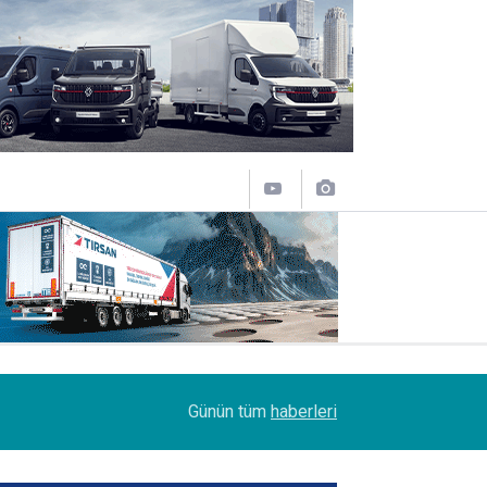
07:45
Turhan Özen, Saudia Cargo’nun CCO’su oldu
Günün tüm
haberleri