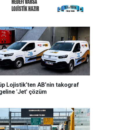
üp Lojistik’ten AB’nin takograf
geline 'Jet' çözüm