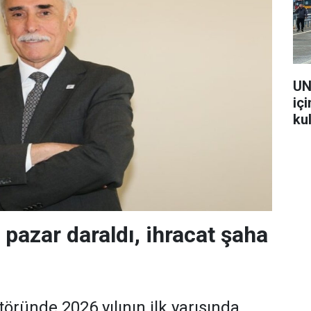
UN
içi
kul
 pazar daraldı, ihracat şaha
töründe 2026 yılının ilk yarısın­da