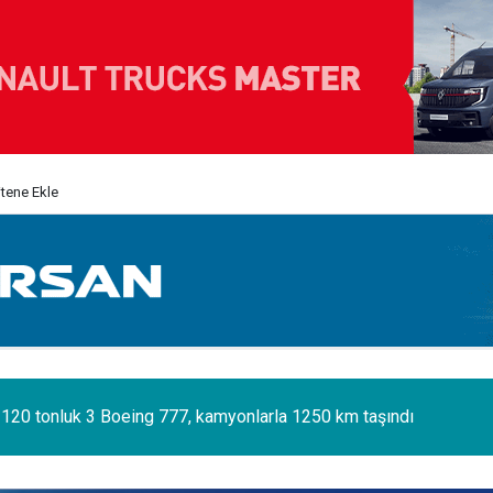
itene Ekle
i 120 tonluk 3 Boeing 777, kamyonlarla 1250 km taşındı