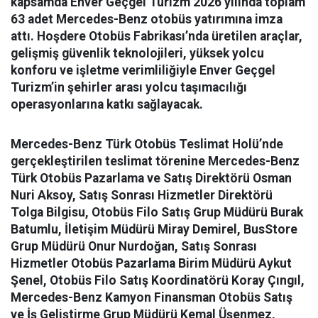
kapsamda Enver Geçgel Turizm 2026 yılında toplam
63 adet Mercedes-Benz otobüs yatırımına imza
attı. Hoşdere Otobüs Fabrikası’nda üretilen araçlar,
gelişmiş güvenlik teknolojileri, yüksek yolcu
konforu ve işletme verimliliğiyle Enver Geçgel
Turizm’in şehirler arası yolcu taşımacılığı
operasyonlarına katkı sağlayacak.
Mercedes-Benz Türk Otobüs Teslimat Holü’nde
gerçekleştirilen teslimat törenine Mercedes-Benz
Türk Otobüs Pazarlama ve Satış Direktörü Osman
Nuri Aksoy, Satış Sonrası Hizmetler Direktörü
Tolga Bilgisu, Otobüs Filo Satış Grup Müdürü Burak
Batumlu, İletişim Müdürü Miray Demirel, BusStore
Grup Müdürü Onur Nurdoğan, Satış Sonrası
Hizmetler Otobüs Pazarlama Birim Müdürü Aykut
Şenel, Otobüs Filo Satış Koordinatörü Koray Çıngıl,
Mercedes-Benz Kamyon Finansman Otobüs Satış
ve İş Geliştirme Grup Müdürü Kemal Üşenmez,