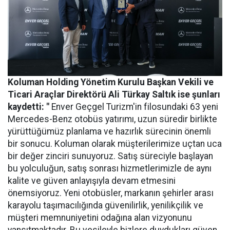
Koluman Holding Yönetim Kurulu Başkan Vekili ve
Ticari Araçlar Direktörü Ali Türkay Saltık ise şunları
kaydetti: "
Enver Geçgel Turizm'in filosundaki 63 yeni
Mercedes-Benz otobüs yatırımı, uzun süredir birlikte
yürüttüğümüz planlama ve hazırlık sürecinin önemli
bir sonucu. Koluman olarak müşterilerimize uçtan uca
bir değer zinciri sunuyoruz. Satış süreciyle başlayan
bu yolculuğun, satış sonrası hizmetlerimizle de aynı
kalite ve güven anlayışıyla devam etmesini
önemsiyoruz. Yeni otobüsler, markanın şehirler arası
karayolu taşımacılığında güvenilirlik, yenilikçilik ve
müşteri memnuniyetini odağına alan vizyonunu
yansıtmaktadır. Bu vesileyle bizlere duydukları güven