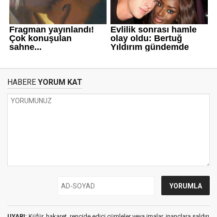
HABERE
YORUM KAT
UYARI:
Küfür, hakaret, rencide edici cümleler veya imalar, inançlara saldırı